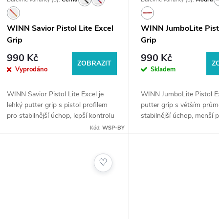
r
d
o
WINN Savior Pistol Lite Excel
WINN JumboLite Pist
u
Grip
Grip
d
k
990 Kč
990 Kč
ZOBRAZIT
Z
u
Vyprodáno
Skladem
t
k
WINN Savior Pistol Lite Excel je
WINN JumboLite Pistol Ex
ů
lehký putter grip s pistol profilem
putter grip s větším prů
t
pro stabilnější úchop, lepší kontrolu
stabilnější úchop, menší p
a jistější patování.🛍️
zápěstí a jistější patování.
Kód:
WSP-BY
Golfshop4you.cz – u nás nejste jen
Golfshop4you.cz – u nás n
ů
objednávka....
objednávka....
♡