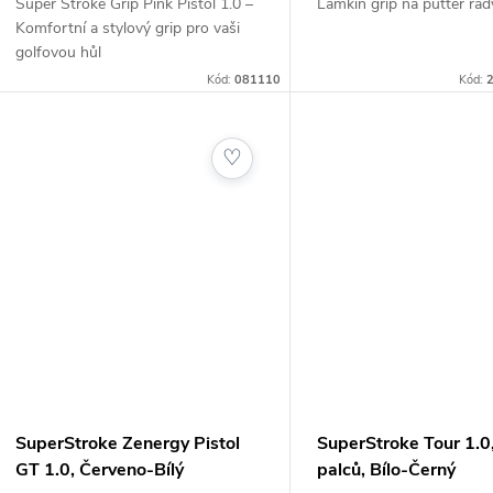
Super Stroke Grip Pink Pistol 1.0 –
Lamkin grip na putter řad
Komfortní a stylový grip pro vaši
golfovou hůl
Kód:
081110
Kód:
2
♡
SuperStroke Zenergy Pistol
SuperStroke Tour 1.0
GT 1.0, Červeno-Bílý
palců, Bílo-Černý