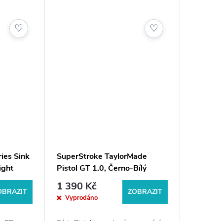
ný tlak
kontrolu při každém švihu.U nás
nejste jen...
♡
♡
ies Sink
SuperStroke TaylorMade
ight
Pistol GT 1.0, Černo-Bílý
1 390 Kč
OBRAZIT
ZOBRAZIT
Vyprodáno