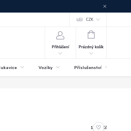
CZK
NÁKUPNÍ
KOŠÍK
Prázdný košík
Přihlášení
Rukavice
Vozíky
Příslušenství
Ser
♡
1 390 Kč