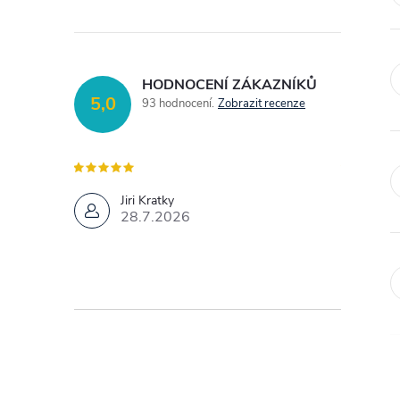
o
s
HODNOCENÍ ZÁKAZNÍKŮ
5,0
93 hodnocení
Zobrazit recenze
t
r
Opravdu ve
Jiri Kratky
a
přístup.
28.7.2026
V
n
2
n
í
p