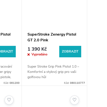
Pistol
SuperStroke Zenergy Pistol
GT 2.0 Pink
1 390 Kč
OBRAZIT
ZOBRAZIT
Vyprodáno
pracování
Super Stroke Grip Pink Pistol 1.0 –
ter gripy
Komfortní a stylový grip pro vaši
 pistole,
golfovou hůl
afixovat
Kód:
081200
Kód:
080110777
ologií
♡
♡