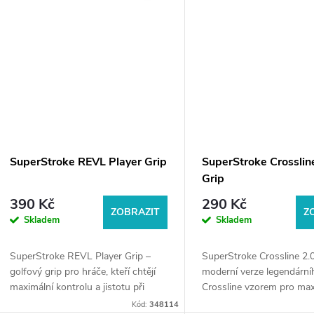
SuperStroke REVL Player Grip
SuperStroke Crosslin
Grip
390 Kč
290 Kč
ZOBRAZIT
Z
Skladem
Skladem
SuperStroke REVL Player Grip –
SuperStroke Crossline 2.0
golfový grip pro hráče, kteří chtějí
moderní verze legendární
maximální kontrolu a jistotu při
Crossline vzorem pro max
švihu. Pevnější konstrukce a vysoká
trakci a kontrolu. Modern
Kód:
348114