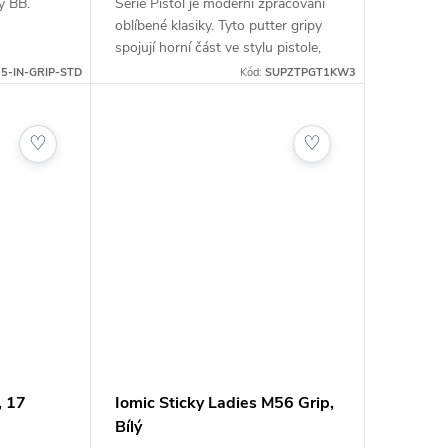
y BB.
Série Pistol je moderní zpracování
oblíbené klasiky. Tyto putter gripy
spojují horní část ve stylu pistole,
která pomáhá golfistům zafixovat
5-IN-GRIP-STD
Kód:
SUPZTPGT1KW3
horní polohu ruky, s technologií
"No...
♡
♡
, 17
Iomic Sticky Ladies M56 Grip,
Bílý