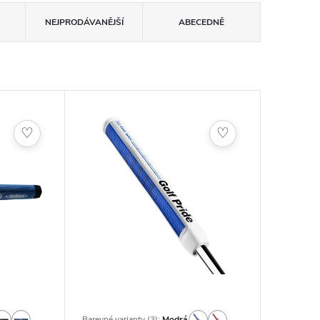
NEJPRODÁVANĚJŠÍ
ABECEDNĚ
♡
♡
Barevné varianty (3):
Modrá