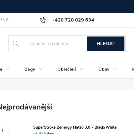
+420 720 029 634
ční řád
GDPR info a směrnice
Kontakt
HLEDAT
e
Bagy
Oblečení
Obuv
Nejprodávanější
SuperStroke Zenergy Flatso 3.0 - Black/White