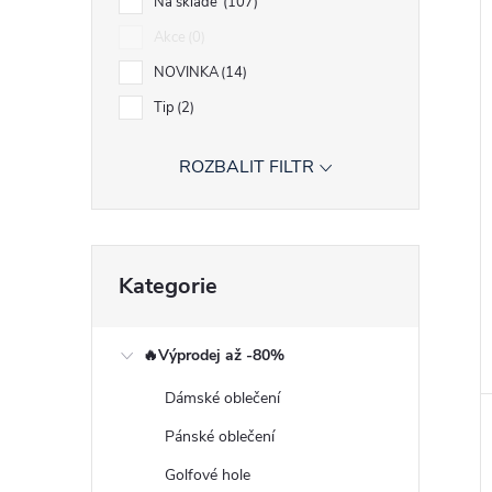
Na skladě
107
Akce
0
NOVINKA
14
Tip
2
ROZBALIT FILTR
Přeskočit
Kategorie
kategorie
🔥Výprodej až -80%
Dámské oblečení
Pánské oblečení
Golfové hole