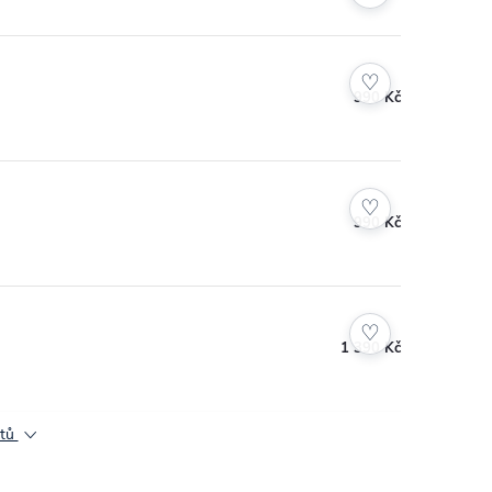
♡
990 Kč
♡
990 Kč
ístup.
Velká spokojenost se-shopem!
Chromeček Petr
23.7.2026
♡
1 390 Kč
ktů