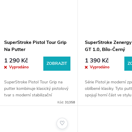
SuperStroke Pistol Tour Grip
SuperStroke Zenergy 
Na Putter
GT 1.0, Bílo-Černý
1 290 Kč
1 390 Kč
ZOBRAZIT
Z
Vyprodáno
Vyprodáno
SuperStroke Pistol Tour Grip na
Série Pistol je moderní z
putter kombinuje klasický pistolový
oblíbené klasiky. Tyto put
tvar s moderní stabilizační
spojují horní část ve stylu
technologií, která pomáhá udržet
která pomáhá golfistům z
Kód:
31358
konzistentní tlak a klid v rukách
horní polohu ruky, s techn
během celého...
"No...
♡