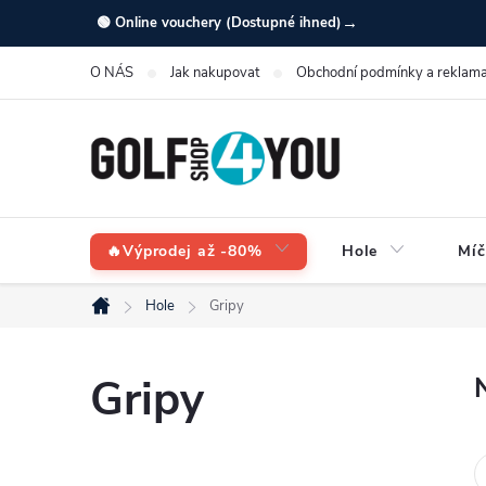
Přejít
→
🟢 Online vouchery (Dostupné ihned)
na
O NÁS
Jak nakupovat
Obchodní podmínky a reklama
obsah
🔥Výprodej až -80%
Hole
Míč
Hole
Gripy
Domů
Gripy
P