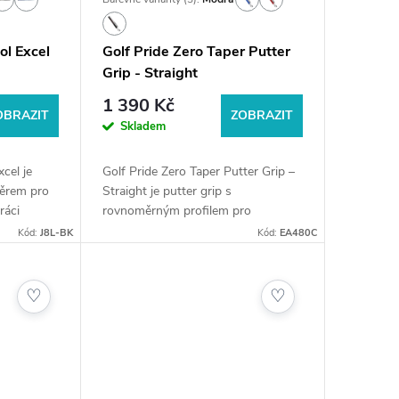
ol Excel
Golf Pride Zero Taper Putter
Grip - Straight
1 390 Kč
OBRAZIT
ZOBRAZIT
Skladem
cel je
Golf Pride Zero Taper Putter Grip –
měrem pro
Straight je putter grip s
ráci
rovnoměrným profilem pro
🛍️
maximální kontrolu a stabilitu při
Kód:
J8L-BK
Kód:
EA480C
ejste jen
puttování. Pomáhá eliminovat
nechtěný pohyb rukou a...
♡
♡