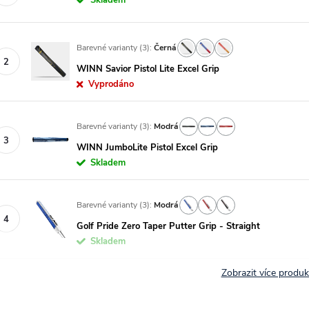
Skladem
Barevné varianty (3):
Černá
WINN Savior Pistol Lite Excel Grip
Vyprodáno
Barevné varianty (3):
Modrá
lmi ochotné a vstřícné jednání a
WINN JumboLite Pistol Excel Grip
Profesionální a zároveň vstřícný př
Naprostá spokojenost!
Skladem
áclav Suchý
Lukáš
7.7.2026
24.7.2026
Barevné varianty (3):
Modrá
Golf Pride Zero Taper Putter Grip - Straight
Skladem
Zobrazit více produ