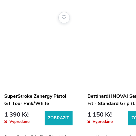
přilnavost pro přesný kontakt s
profil podporuje rovnoměr
holí.U...
rukou a...
♡
SuperStroke Zenergy Pistol
Bettinardi INOVAI Ser
GT Tour Pink/White
Fit - Standard Grip (L
Grey Cap)
1 390 Kč
1 150 Kč
ZOBRAZIT
Z
Vyprodáno
Vyprodáno