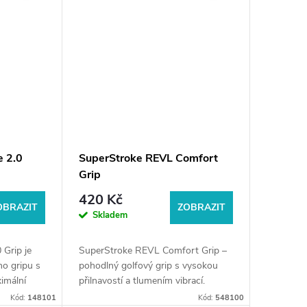
e 2.0
SuperStroke REVL Comfort
Grip
420 Kč
OBRAZIT
ZOBRAZIT
Skladem
 Grip je
SuperStroke REVL Comfort Grip –
ho gripu s
pohodlný golfový grip s vysokou
imální
přilnavostí a tlumením vibrací.
 Taper
Pomáhá udržet jistý úchop a
Kód:
148101
Kód:
548100