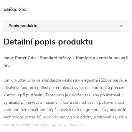
Značka:
Iomic
Popis produktu
Detailní popis produktu
Iomic Putter Grip - Standard růžový - Komfort a kontrola pro vaši
hru
Iomic Putter Grip ve standardní velikosti v elegantní růžové barvě je
ideální volbou pro golfisty, kteří hledají vynikající komfort a precizní
kontrolu při puttování. Tento grip je navržen tak, aby poskytoval
vynikající přilnavost a maximální kontrolu nad vaším putterem, což
vám pomůže dosáhnout lepších výsledků na greenu. Díky pokročilé
technologii materiálů je grip Iomic vysoce odolný a zároveň zajišťuje
pohodlí i během dlouhých golfových seancí.