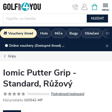
Přejít
NÁKUPNÍ
KOŠÍK
na
obsah
HLEDAT
🎁 Vouchery ihned
Hole
Míče
Bagy
Oblečení
Ob
→
🟢 Online vouchery (Dostupné ihned)
Gripy
Iomic Putter Grip -
Standard, Růžový
Neohodnoceno
Podrobnosti hodnocení
Kód produktu:
GIO542-MP