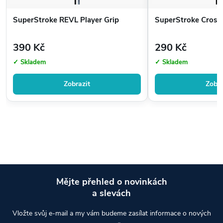
SuperStroke REVL Player Grip
SuperStroke Crossl
390 Kč
290 Kč
✓ Skladem
✓ Skladem
Zobrazit
Zobra
Mějte přehled o novinkách
a slevách
Z
Vložte svůj e-mail a my vám budeme zasílat informace o nových