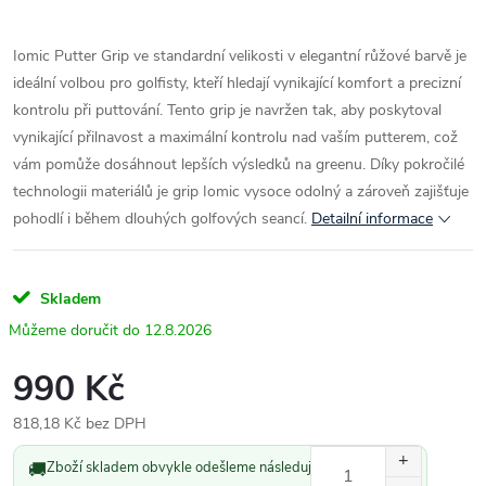
Iomic Putter Grip ve standardní velikosti v elegantní růžové barvě je
ideální volbou pro golfisty, kteří hledají vynikající komfort a precizní
kontrolu při puttování. Tento grip je navržen tak, aby poskytoval
vynikající přilnavost a maximální kontrolu nad vaším putterem, což
vám pomůže dosáhnout lepších výsledků na greenu. Díky pokročilé
technologii materiálů je grip Iomic vysoce odolný a zároveň zajišťuje
pohodlí i během dlouhých golfových seancí.
Detailní informace
Skladem
12.8.2026
990 Kč
818,18 Kč bez DPH
Měrná
🚚
Zboží skladem obvykle odešleme následující pracovní den.
cena: