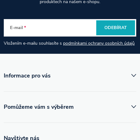
á
produktech na našem e-shopu.
p
E-mail
ODEBÍRAT
a
Vložením e-mailu souhlasíte s
podmínkami ochrany osobních údajů
t
í
Informace pro vás
Pomůžeme vám s výběrem
Navštivte nás