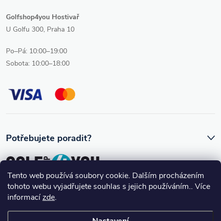
Golfshop4you Hostivař
U Golfu 300, Praha 10
Po–Pá: 10:00–19:00
Sobota: 10:00–18:00
Potřebujete poradit?
Tento web používá soubory cookie. Dalším procházením
tohoto webu vyjadřujete souhlas s jejich používáním.. Více
Ozve se vám skutečný člověk, který golfovému vybavení rozumí.
informací
zde
.