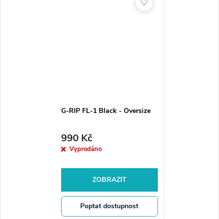
♡
Barva:
Růžová
Typ:
Putter grip
Hmotnost:
Lehké provedení pro lepší kontrolu
Odolnost:
Vysoce odolný materiál proti opotřebení
G-RIP FL-1 Black - Oversize
990 Kč
Vyprodáno
ZOBRAZIT
Poptat dostupnost