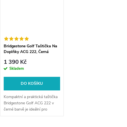
Bridgestone Golf Taštička Na
Doplňky ACG 222, Černá
1 390 Kč
Skladem
DO KOŠÍKU
Kompaktní a praktická taštička
Bridgestone Golf ACG 222 v
černé barvě je ideální pro
přehledné uložení golfových
doplňků, míčků či osobních