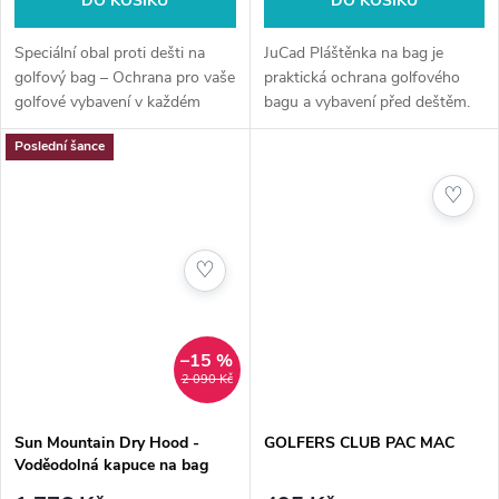
DO KOŠÍKU
DO KOŠÍKU
Speciální obal proti dešti na
JuCad Pláštěnka na bag je
golfový bag – Ochrana pro vaše
praktická ochrana golfového
golfové vybavení v každém
bagu a vybavení před deštěm.
počasí
Rychleschnoucí a odolný
Poslední šance
materiál, snadné uchycení a
kompaktní provedení z ní dělají
♡
doplněk,...
♡
–15 %
2 090 Kč
Sun Mountain Dry Hood -
GOLFERS CLUB PAC MAC
Voděodolná kapuce na bag