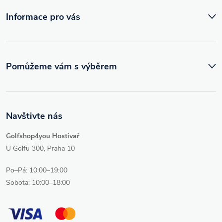
í
k
Informace pro vás
y
v
ý
Pomůžeme vám s výběrem
p
i
Navštivte nás
s
Golfshop4you Hostivař
u
U Golfu 300, Praha 10
Po–Pá: 10:00–19:00
Sobota: 10:00–18:00