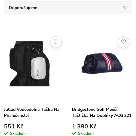
Ř
Doporučujeme
a
Nejlevnější
V
Nejdražší
z
ý
♡
♡
Nejprodávanější
e
p
Abecedně
n
i
í
s
p
p
JuCad Voděodolná Taška Na
Bridgestone Golf Menší
r
Příslušenství
Taštička Na Doplňky ACG 221
r
o
551 Kč
1 390 Kč
Skladem
Skladem