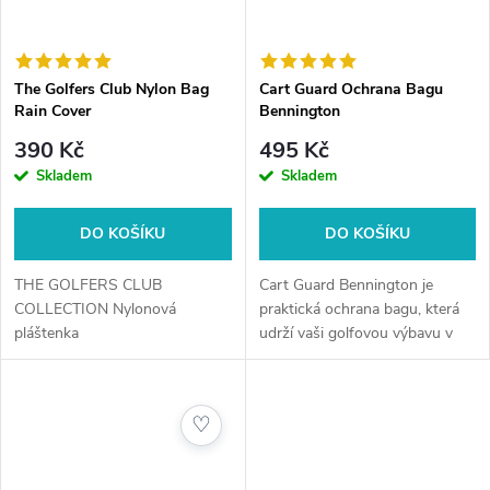
The Golfers Club Nylon Bag
Cart Guard Ochrana Bagu
Rain Cover
Bennington
390 Kč
495 Kč
Skladem
Skladem
DO KOŠÍKU
DO KOŠÍKU
THE GOLFERS CLUB
Cart Guard Bennington je
COLLECTION Nylonová
praktická ochrana bagu, která
pláštenka
udrží vaši golfovou výbavu v
bezpečí a suchu při přepravě na
vozíku.
♡