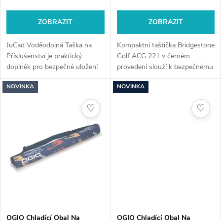
o
d
d
ZOBRAZIT
ZOBRAZIT
u
u
JuCad Voděodolná Taška na
Kompaktní taštička Bridgestone
k
Příslušenství je praktický
Golf ACG 221 v černém
doplněk pro bezpečné uložení
provedení slouží k bezpečnému
k
osobních věcí během hry.
uložení golfových doplňků, jako
t
NOVINKA
NOVINKA
Voděodolné provedení chrání
jsou míčky, týčka nebo osobní
t
mobil, klíče i cennosti před
předměty. Je ideální pro hráče,...
ů
♡
♡
vlhkostí a...
ů
OGIO Chladící Obal Na
OGIO Chladící Obal Na