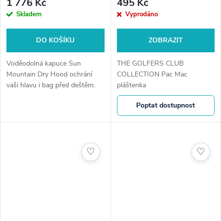
1 776 Kč
495 Kč
Skladem
Vyprodáno
DO KOŠÍKU
ZOBRAZIT
Voděodolná kapuce Sun
THE GOLFERS CLUB
Mountain Dry Hood ochrání
COLLECTION Pac Mac
vaši hlavu i bag před deštěm.
pláštenka
Lehké, skladné řešení pro
Poptat dostupnost
nepříznivé počasí.
♡
♡