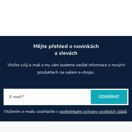
věcí. Odolný materiál a kvalitní
O
zip...
v
l
á
Mějte přehled o novinkách
d
a slevách
Z
a
Vložte svůj e-mail a my vám budeme zasílat informace o nových
á
produktech na našem e-shopu.
c
p
í
E-mail
ODEBÍRAT
p
a
r
Vložením e-mailu souhlasíte s
podmínkami ochrany osobních údajů
t
v