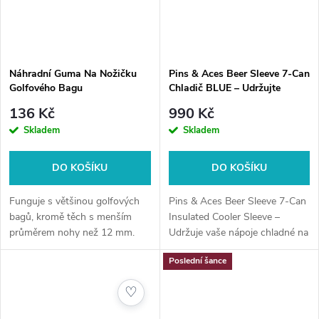
Náhradní Guma Na Nožičku
Pins & Aces Beer Sleeve 7-Can
Golfového Bagu
Chladič BLUE – Udržujte
nápoje chladné v golfovém
136 Kč
990 Kč
bagu.
Skladem
Skladem
DO KOŠÍKU
DO KOŠÍKU
Funguje s většinou golfových
Pins & Aces Beer Sleeve 7-Can
bagů, kromě těch s menším
Insulated Cooler Sleeve –
průměrem nohy než 12 mm.
Udržuje vaše nápoje chladné na
golfovom ihrisku a diskrétne
Poslední šance
uloží až 7 plechoviek do vášho
golfového bagu.
♡