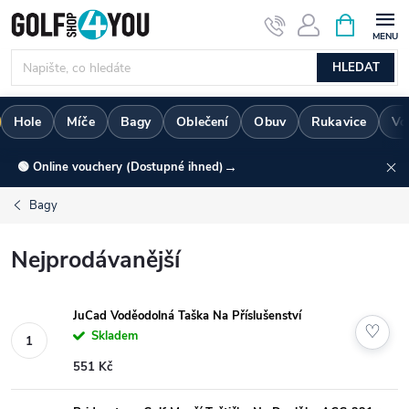
Přejít
NÁKUPNÍ
KOŠÍK
na
obsah
HLEDAT
Hole
Míče
Bagy
Oblečení
Obuv
Rukavice
Vo
→
🟢 Online vouchery (Dostupné ihned)
Bagy
Nejprodávanější
JuCad Voděodolná Taška Na Příslušenství
♡
Skladem
551 Kč