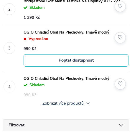
Bridgestone Golf Menší Taštička Na Doplňky ACG 221
♡
Skladem
1 390 Kč
OGIO Chladící Obal Na Plechovky, Tmavě modrý
♡
Vyprodáno
990 Kč
Poptat dostupnost
OGIO Chladící Obal Na Plechovky, Tmavě modrý
♡
Skladem
990 Kč
Zobrazit více produktů
Filtrovat