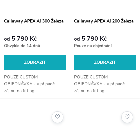
Callaway APEX Ai 300 Železa
Callaway APEX Ai 200 Železa
5 790 Kč
5 790 Kč
od
od
Obvykle do 14 dnů
Pouze na objednání
ZOBRAZIT
ZOBRAZIT
POUZE CUSTOM
POUZE CUSTOM
OBJEDNÁVKA - v případě
OBJEDNÁVKA - v případě
zájmu na fitting
zájmu na fitting
kontaktujte +420 720 029 634
kontaktujte +420 720 029 634
a nebo e-mail
a nebo e-mail
obchod@golfshop4you.cz
obchod@golfshop4you.cz
♡
♡