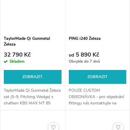
TaylorMade Qi Gunmetal
PING i240 Železa
Železa
32 790 Kč
5 890 Kč
od
Skladem
Obvykle do 7 dnů
ZOBRAZIT
ZOBRAZIT
TaylorMade Qi Gunmetal Železa
POUZE CUSTOM
set (5–9, Pitching Wedge) s
OBJEDNÁVKA - pro objednání
shaftem KBS MAX MT 85
fittingu nás kontaktujte na
nabízí kombinaci prémiového
telefonním čísle +420 720 029
gunmetal designu, vysoké míry
634 nebo e-mailem na
odpouštění chyb a optimální
obchod@golfshop4you.cz.
♡
♡
trajektorie...
Zajistěte si perfektně...