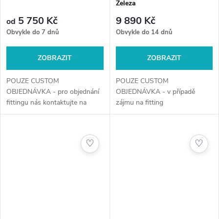
Železa
5 750 Kč
9 890 Kč
od
Obvykle do 7 dnů
Obvykle do 14 dnů
ZOBRAZIT
ZOBRAZIT
POUZE CUSTOM
POUZE CUSTOM
OBJEDNÁVKA - pro objednání
OBJEDNÁVKA - v případě
fittingu nás kontaktujte na
zájmu na fitting
telefonním čísle +420 720 029
kontaktujte +420 720 029 634
634 nebo e-mailem na
a nebo e-mail
obchod@golfshop4you.cz.
obchod@golfshop4you.cz
♡
♡
Zajistěte si perfektně...