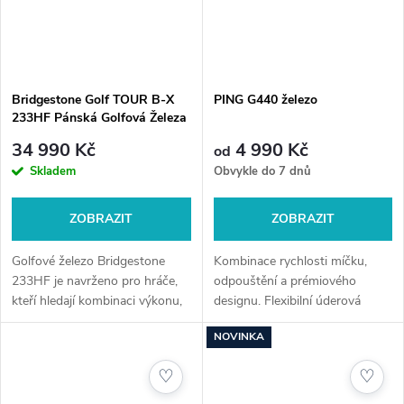
Bridgestone Golf TOUR B-X
PING G440 železo
233HF Pánská Golfová Železa
34 990 Kč
4 990 Kč
od
Skladem
Obvykle do 7 dnů
ZOBRAZIT
ZOBRAZIT
Golfové železo Bridgestone
Kombinace rychlosti míčku,
233HF je navrženo pro hráče,
odpouštění a prémiového
kteří hledají kombinaci výkonu,
designu. Flexibilní úderová
přesnosti a pohodlí při každém
plocha, nízké těžiště a
NOVINKA
úderu.
optimalizované mezery mezi
holemi zajišťují vyšší trajektorii
♡
♡
a přesnější...