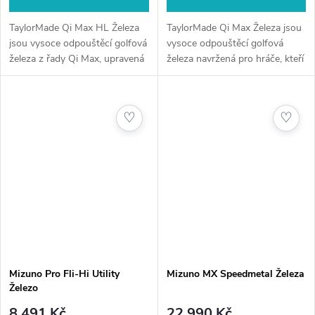
TaylorMade Qi Max HL Železa
TaylorMade Qi Max Železa jsou
jsou vysoce odpouštěcí golfová
vysoce odpouštěcí golfová
železa z řady Qi Max, upravená
železa navržená pro hráče, kteří
pro vyšší launch. Díky
chtějí kombinovat **vyšší
posunutému těžišti a
launch, dlouhou carry
technologii High Launch
vzdálenost a stabilní výkon i při
♡
♡
pomáhají hráčům...
ne...
Mizuno Pro Fli-Hi Utility
Mizuno MX Speedmetal Železa
Železo
8 491 Kč
22 990 Kč