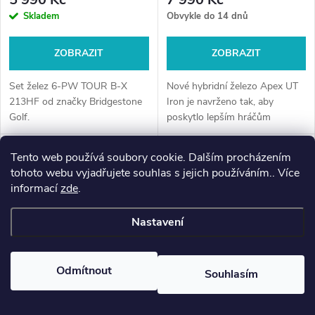
Skladem
Obvykle do 14 dnů
ZOBRAZIT
ZOBRAZIT
Set želez 6-PW TOUR B-X
Nové hybridní železo Apex UT
213HF od značky Bridgestone
Iron je navrženo tak, aby
Golf.
poskytlo lepším hráčům
výkonnou, ale zároveň
Tip
univerzální možnost odpalu z
Tento web používá soubory cookie. Dalším procházením
odpaliště, kdy je důležitá
Výhodná Nabídka
tohoto webu vyjadřujete souhlas s jejich používáním.. Více
♡
přesnost. Kovaný...
informací
zde
.
♡
Nastavení
Odmítnout
Souhlasím
–20 %
♥
Oblíbené
0
16 490 Kč