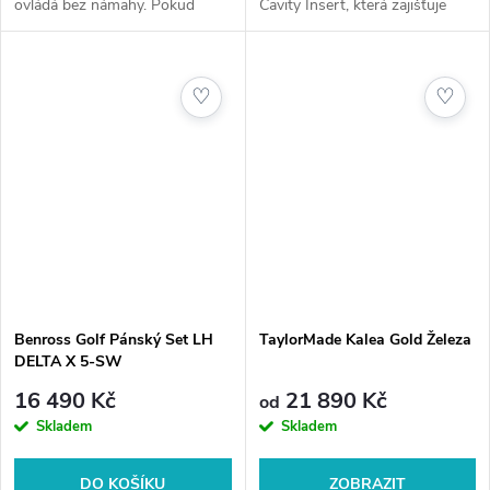
ovládá bez námahy. Pokud
Cavity Insert, která zajišťuje
máte nízkou rychlost švihu,
výjimečný cit a akustiku při
tato inovativní řada s shaftem
úderu. Evolution R má také
Fujicura vám pokaždé vytvoří
nejtenčí lícní stranu ze všech...
♡
♡
dokonalou...
Benross Golf Pánský Set LH
TaylorMade Kalea Gold Železa
DELTA X 5-SW
16 490 Kč
21 890 Kč
od
Skladem
Skladem
DO KOŠÍKU
ZOBRAZIT