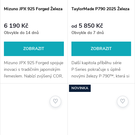
Mizuno JPX 925 Forged Železa
TaylorMade P790 2025 Železa
6 190 Kč
5 850 Kč
od
Obvykle do 14 dnů
Obvykle do 7 dnů
ZOBRAZIT
ZOBRAZIT
Mizuno JPX 925 Forged spojuje
Další kapitola příběhu série
inovaci s tradičním japonským
P·Series pokračuje s úplně
řemeslem. Nabízí zvýšený COR,
novými železy P·790™, která si
optimalizované rychlosti míče a
vytvořila vlastní kategorii. Tato
NOVINKA
novou tri-sole konstrukci pro
železa poskytují golfistům
maximální výkon. Ideální...
konzistentní vzdálenost, po...
♡
♡