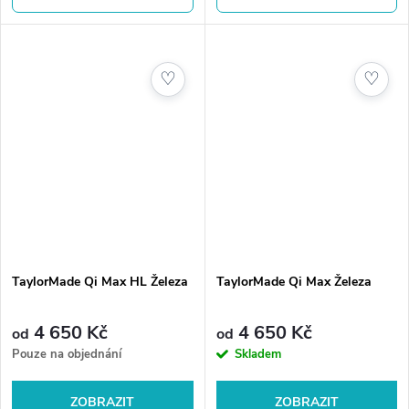
volba pro hráče, kteří...
jistější kontakt, vyšší trajektorii
a...
♡
♡
TaylorMade Qi Max HL Železa
TaylorMade Qi Max Železa
4 650 Kč
4 650 Kč
od
od
Pouze na objednání
Skladem
ZOBRAZIT
ZOBRAZIT