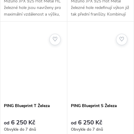
Mizuno JPX 925 Hot Metal HL
Mizuno JPX 925 Hot Metal
železné hole jsou navrženy pro
železné hole redefinují výkon již
maximální vzdálenost a výšku,
tak přední franšízy. Kombinují
ideální pro golfisty s středním
sílu a rychlost slitiny Nickel
až vyšším handicapem. Tyto
Chromoly s nově navrženým
hole kombinují nejnovější...
CORTECH Designem, který...
♡
♡
PING Blueprint T Železa
PING Blueprint S Železa
6 250 Kč
6 250 Kč
od
od
Obvykle do 7 dnů
Obvykle do 7 dnů