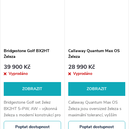
Bridgestone Golf BX2HT
Callaway Quantum Max OS
Železa
Železa
39 900 Kč
28 990 Kč
Vyprodáno
Vyprodáno
ZOBRAZIT
ZOBRAZIT
Bridgestone Golf set želez
Callaway Quantum Max OS
BX2HT 5–PW, AW – výkonná
Železa jsou oversized železa s
železa s moderní konstrukcí pro
maximální tolerancí, vyšším
vyšší launch, stabilní kontakt a
launchem a draw pomocí.
Poptat dostupnost
Poptat dostupnost
konzistentní vzdálenost. Skvělá
Ideální pro hráče, kteří chtějí