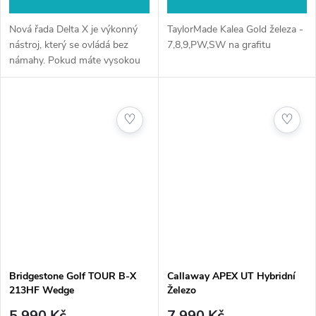
Nová řada Delta X je výkonný
TaylorMade Kalea Gold železa -
nástroj, který se ovládá bez
7,8,9,PW,SW na grafitu
námahy. Pokud máte vysokou
rychlost švihu, tato inovativní
řada vám pokaždé vytvoří
dokonalou kontrolu síly a čisté
♡
♡
údery.
Bridgestone Golf TOUR B-X
Callaway APEX UT Hybridní
213HF Wedge
Železo
5 990 Kč
7 990 Kč