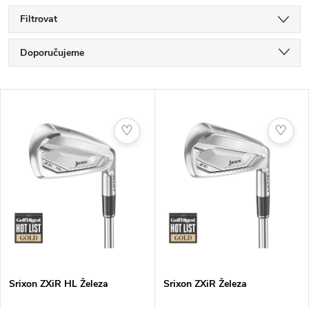
Filtrovat
Ř
Doporučujeme
a
Nejlevnější
V
Nejdražší
z
ý
♡
♡
Nejprodávanější
e
p
Abecedně
n
i
í
s
p
p
Srixon ZXiR HL Železa
Srixon ZXiR Železa
r