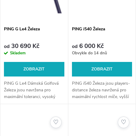
PING G Le4 Železa
PING i540 Železa
30 690 Kč
6 000 Kč
od
od
Skladem
Obvykle do 14 dnů
ZOBRAZIT
ZOBRAZIT
PING G Le4 Dámská Golfová
PING i540 Železa jsou players-
Železa jsou navržena pro
distance železa navržená pro
maximální toleranci, vysoký
maximální rychlost míče, vyšší
launch a snadnou hratelnost.
trajektorii a kontrolu při
Lehká konstrukce a moderní
dopadu. Ideální pro hráče, kteří
technologie pomáhají hrát delší
chtějí délku bez ztráty...
♡
♡
a...