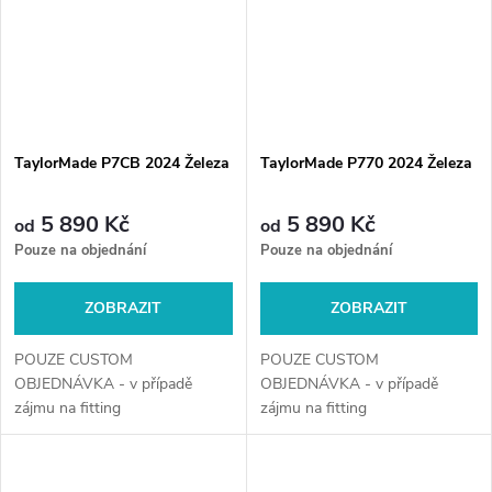
TaylorMade P7CB 2024 Železa
TaylorMade P770 2024 Železa
5 890 Kč
5 890 Kč
od
od
Pouze na objednání
Pouze na objednání
ZOBRAZIT
ZOBRAZIT
POUZE CUSTOM
POUZE CUSTOM
OBJEDNÁVKA - v případě
OBJEDNÁVKA - v případě
zájmu na fitting
zájmu na fitting
kontaktujte +420 720 029 634
kontaktujte +420 720 029 634
a nebo e-mail
a nebo e-mail
obchod@golfshop4you.cz
obchod@golfshop4you.cz