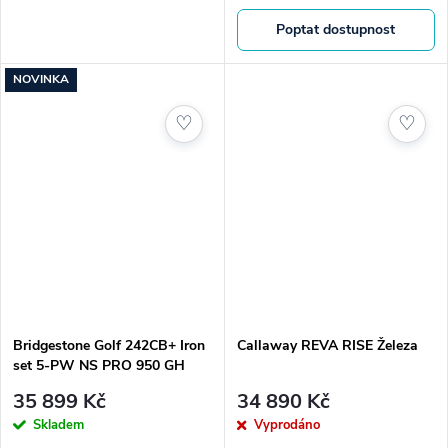
pro vyšší vzdálenost i pro ženy
která podporuje konzistentní
Poptat dostupnost
s nižší rychlostí švihu. Elegantní
výsledky na jakémkoli typu
a výkonný set pro golfistky....
povrchu.
NOVINKA
♡
♡
Bridgestone Golf 242CB+ Iron
Callaway REVA RISE Železa
set 5-PW NS PRO 950 GH
35 899 Kč
34 890 Kč
Skladem
Vyprodáno