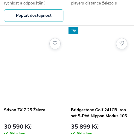
rychlost a odpouštění.
players distance železo s
Technologie i-FORGED,
technologií MainFrame a Tour
Poptat dostupnost
MainFrame a Tour V.T. Sole.
V.T. Sole.
Loft 23° (5-iron). Ideální volba
pro vyšší...
Tip
♡
♡
Srixon ZXi7 25 Železa
Bridgestone Golf 241CB Iron
set 5-PW Nippon Modus 105
S
30 590 Kč
35 899 Kč
Skladem
Skladem