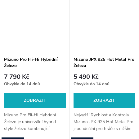
Mizuno Pro Fli-Hi Hybridní
Mizuno JPX 925 Hot Metal Pro
Železo
Železa
7 790 Kč
5 490 Kč
Obvykle do 14 dnů
Obvykle do 14 dnů
ZOBRAZIT
ZOBRAZIT
Mizuno Pro Fli-Hi Hybridní
Nejvyšší Rychlost a Kontrola
Železo je univerzální hybrid-
Mizuno JPX 925 Hot Metal Pro
style železo kombinující
jsou ideální pro hráče s nižším
stabilitu železa s jednoduchým
až středním handicapem, kteří