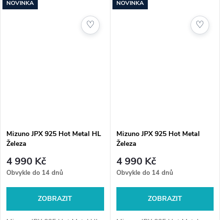
NOVINKA
NOVINKA
launchem jako u hybridu.
hledají štíhlejší profil a špičkový
Ideální pro hráče, kteří chtějí...
výkon. S inovativními...
♡
♡
Mizuno JPX 925 Hot Metal HL
Mizuno JPX 925 Hot Metal
Železa
Železa
4 990 Kč
4 990 Kč
Obvykle do 14 dnů
Obvykle do 14 dnů
ZOBRAZIT
ZOBRAZIT