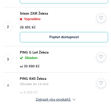
Srixon ZXiR Železa
♡
Vyprodáno
26 491 Kč
Poptat dostupnost
PING G Le4 Železa
♡
Skladem
30 690 Kč
od
PING i540 Železa
♡
Obvykle do 14 dnů
6 000 Kč
od
Zobrazit více produktů