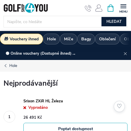
Přejít
NÁKUPNÍ
KOŠÍK
na
obsah
HLEDAT
🎁 Vouchery ihned
Hole
Míče
Bagy
Oblečení
Ob
→
🟢 Online vouchery (Dostupné ihned)
Hole
Nejprodávanější
Srixon ZXiR HL Železa
♡
Vyprodáno
26 491 Kč
Poptat dostupnost