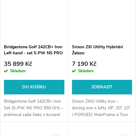
Bridgestone Golf 242CB+ Iron
Srixon ZXi Utility Hybridní
Left hand - set 5-PW NS PRO
Železo
950 GH
35 899 Kč
7 190 Kč
Skladem
Skladem
DO KOŠÍKU
ZOBRAZIT
Bridgestone Golf 242CB+ Iron
Srixon ZXiU Utility Iron –
Set (5–PW, NS PRO 950 GH) –
driving iron s lofty 18°, 20°, 23°.
prémiová sada želez z kované
i-FORGED, MainFrame a Tour
oceli S20C s vynikajícím citem,
V.T. Sole poskytují kombinaci
stabilitou a precizním
rychlosti, výkonu a kontroly.
zpracováním. Ideální pro