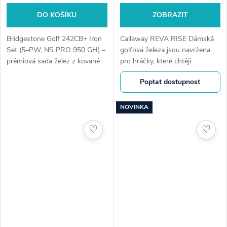
DO KOŠÍKU
ZOBRAZIT
Bridgestone Golf 242CB+ Iron
Callaway REVA RISE Dámská
Set (5–PW, NS PRO 950 GH) –
golfová železa jsou navržena
prémiová sada želez z kované
pro hráčky, které chtějí
oceli S20C s vynikajícím citem,
snadnější hru, vyšší start míče
Poptat dostupnost
stabilitou a precizním
a větší jistotu při každé ráně.
zpracováním. Ideální pro
Technologie Ai10x Face...
výkonnostní...
NOVINKA
♡
♡