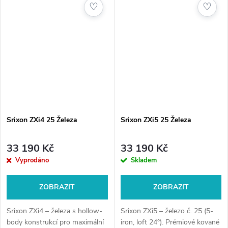
♡
♡
výkonnostní...
Srixon ZXi4 25 Železa
Srixon ZXi5 25 Železa
33 190 Kč
33 190 Kč
Vyprodáno
Skladem
ZOBRAZIT
ZOBRAZIT
Srixon ZXi4 – železa s hollow-
Srixon ZXi5 – železo č. 25 (5-
body konstrukcí pro maximální
iron, loft 24°). Prémiové kované