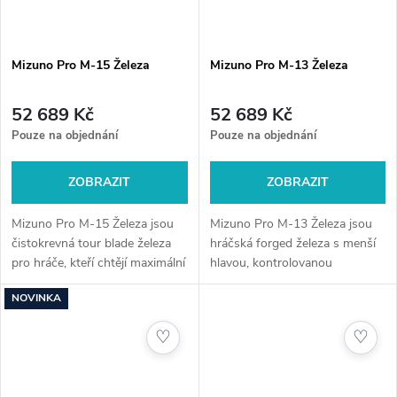
Mizuno Pro M-15 Železa
Mizuno Pro M-13 Železa
52 689 Kč
52 689 Kč
Pouze na objednání
Pouze na objednání
ZOBRAZIT
ZOBRAZIT
Mizuno Pro M-15 Železa jsou
Mizuno Pro M-13 Železa jsou
čistokrevná tour blade železa
hráčská forged železa s menší
pro hráče, kteří chtějí maximální
hlavou, kontrolovanou
kontrolu, shot-making a
trajektorií a čistým kontaktem
NOVINKA
přesnost. Plně kováné v
pro pokročilejší hráče, kteří
Hiroshimě z 1025E uhlíkové
preferují přesnost a cit při...
♡
♡
oceli...