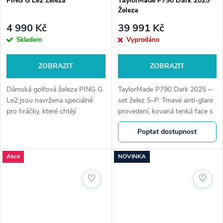
PING G Le2 Železa
TaylorMade P790 Dark 2025
Železa
4 990 Kč
39 991 Kč
Skladem
Vyprodáno
ZOBRAZIT
ZOBRAZIT
Dámská golfová železa PING G
TaylorMade P790 Dark 2025 –
Le2 jsou navržena speciálně
set želez 5–P. Tmavé anti-glare
pro hráčky, které chtějí
provedení, kovaná tenká face s
dosáhnout větší vzdálenosti,
dutým tělem, postupné těžiště
Poptat dostupnost
přesnosti a lehkosti hry bez
pro stabilní launch a kontrolu.
kompromisů v ovladatelnosti.
Výkon tour-inspired v...
Jedná se...
Akce
NOVINKA
♡
♡