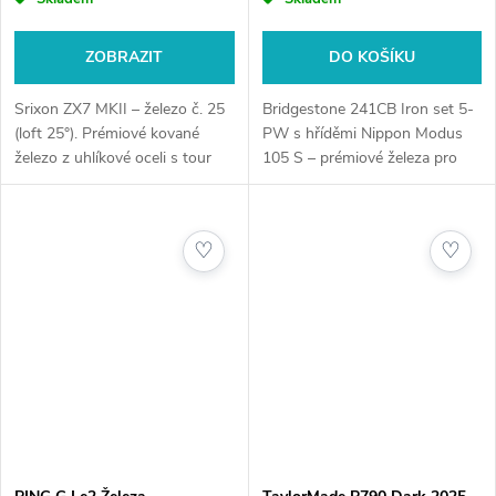
ZOBRAZIT
DO KOŠÍKU
Srixon ZX7 MKII – železo č. 25
Bridgestone 241CB Iron set 5-
(loft 25°). Prémiové kované
PW s hříděmi Nippon Modus
železo z uhlíkové oceli s tour
105 S – prémiové železa pro
designem, maximální kontrolou
precizní hru.
a spinem.
♡
♡