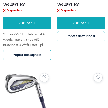
r
o
26 491 Kč
26 491 Kč
o
Vyprodáno
Vyprodáno
d
d
ZOBRAZIT
ZOBRAZIT
u
u
Srixon ZXiR HL železa nabízí
Poptat dostupnost
k
vysoký launch, snadnější
hratelnost a větší jistotu při
k
každé ráně.🛍️ Golfshop4you.cz
t
Poptat dostupnost
– u nás nejste jen objednávka.
t
Osobní přístup • Odborné...
ů
ů
♡
♡