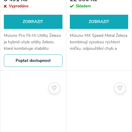
Vyprodáno
Skladem
ZOBRAZIT
ZOBRAZIT
Mizuno Pro Fli-Hi Utility Železo
Mizuno MX Speed Metal Železa
je hybrid-style utility železo,
kombinují vysokou rychlost
které kombinuje stabilitu
míčku, odpouštění chyb a
klasického železa s
typický cit značky Mizuno.
Poptat dostupnost
jednoduchým launch profilem a
Moderní konstrukce pomáhá
snadným kontaktem. Ideální
dosahovat delších a
pro...
stabilnějších ran i při...
♡
♡