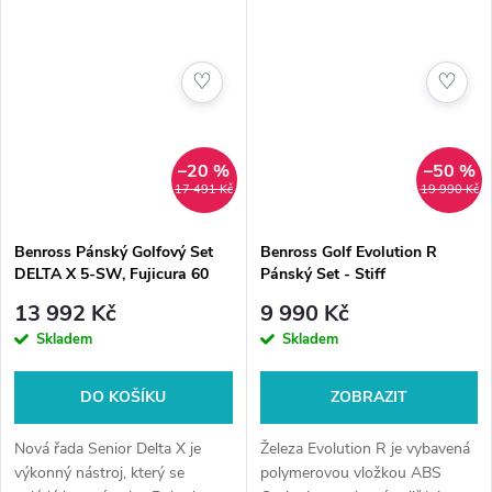
♡
♡
–20 %
–50 %
17 491 Kč
19 990 Kč
Benross Pánský Golfový Set
Benross Golf Evolution R
DELTA X 5-SW, Fujicura 60
Pánský Set - Stiff
Regular
13 992 Kč
9 990 Kč
Skladem
Skladem
DO KOŠÍKU
ZOBRAZIT
Nová řada Senior Delta X je
Železa Evolution R je vybavená
výkonný nástroj, který se
polymerovou vložkou ABS