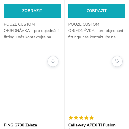
ZOBRAZIT
ZOBRAZIT
POUZE CUSTOM
POUZE CUSTOM
OBJEDNÁVKA - pro objednání
OBJEDNÁVKA - pro objednání
fittingu nás kontaktujte na
fittingu nás kontaktujte na
telefonním čísle +420 720 029
telefonním čísle +420 720 029
634 nebo e-mailem na
634 nebo e-mailem na
obchod@golfshop4you.cz.
obchod@golfshop4you.cz.
♡
♡
Zajistěte si perfektně...
Zajistěte si perfektně...
PING G730 Železa
Callaway APEX Ti Fusion