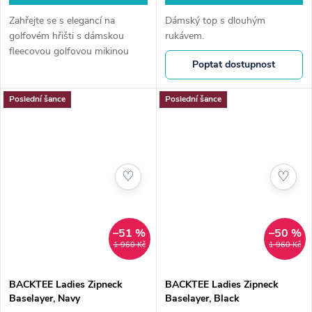
Zahřejte se s elegancí na
Dámský top s dlouhým
golfovém hřišti s dámskou
rukávem.
fleecovou golfovou mikinou
Poptat dostupnost
PING Sonya. Kombinuje
funkční tepelnou izolaci s
stylovým designem, poskytující
Poslední šance
Poslední šance
pohodlí a volnost...
♡
♡
–51 %
–50 %
1 960 Kč
1 960 Kč
BACKTEE Ladies Zipneck
BACKTEE Ladies Zipneck
Baselayer, Navy
Baselayer, Black