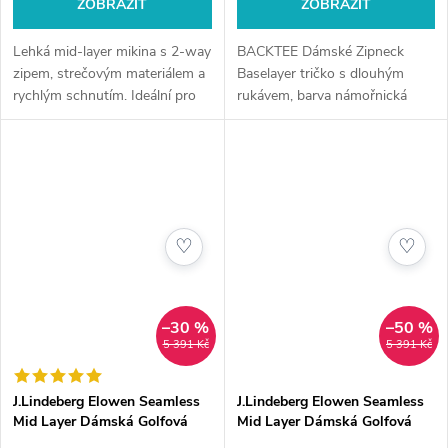
ZOBRAZIT
ZOBRAZIT
Lehká mid-layer mikina s 2-way
BACKTEE Dámské Zipneck
zipem, strečovým materiálem a
Baselayer tričko s dlouhým
rychlým schnutím. Ideální pro
rukávem, barva námořnická
každodenní nošení i sportovní
modř, vel.M
aktivity.
♡
♡
–30 %
–50 %
5 391 Kč
5 391 Kč
J.Lindeberg Elowen Seamless
J.Lindeberg Elowen Seamless
Mid Layer Dámská Golfová
Mid Layer Dámská Golfová
Mikina, Bílá
Mikina, Černá