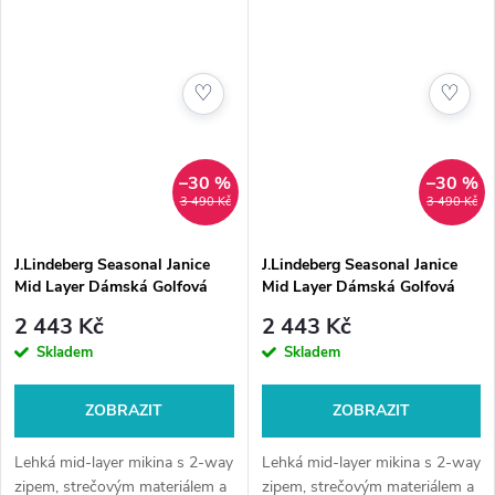
běžné...
♡
♡
–30 %
–30 %
3 490 Kč
3 490 Kč
J.Lindeberg Seasonal Janice
J.Lindeberg Seasonal Janice
Mid Layer Dámská Golfová
Mid Layer Dámská Golfová
Mikina, Šedá
Mikina, Růžová
2 443 Kč
2 443 Kč
Skladem
Skladem
ZOBRAZIT
ZOBRAZIT
Lehká mid-layer mikina s 2-way
Lehká mid-layer mikina s 2-way
zipem, strečovým materiálem a
zipem, strečovým materiálem a