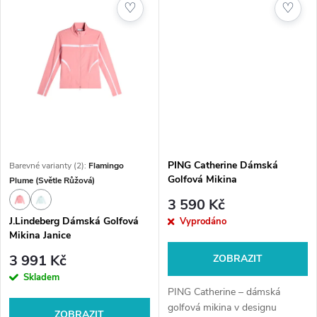
♡
♡
poskytuje komfort, volnost
tepelný komfort a...
pohybu a...
PING Catherine Dámská
Barevné varianty (2):
Flamingo
Golfová Mikina
Plume (Světle Růžová)
3 590 Kč
J.Lindeberg Dámská Golfová
Vyprodáno
Mikina Janice
3 991 Kč
ZOBRAZIT
Skladem
PING Catherine – dámská
golfová mikina v designu
ZOBRAZIT