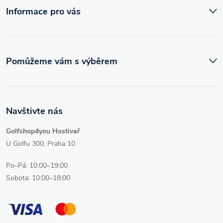
k
Informace pro vás
y
v
ý
Pomůžeme vám s výběrem
p
i
Navštivte nás
s
Golfshop4you Hostivař
u
U Golfu 300, Praha 10
Po–Pá: 10:00–19:00
Sobota: 10:00–18:00