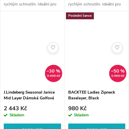
rychlým schnutím. Ideální pro
rychlým schnutím. Ideální pro
každodenní nošení i sportovní
každodenní nošení i sportovní
Poslední šance
aktivity.
aktivity.
♡
♡
–30 %
–50 %
3 490 Kč
1 960 Kč
J.Lindeberg Seasonal Janice
BACKTEE Ladies Zipneck
Mid Layer Dámská Golfová
Baselayer, Black
Mikina, Bílá
2 443 Kč
980 Kč
Skladem
Skladem