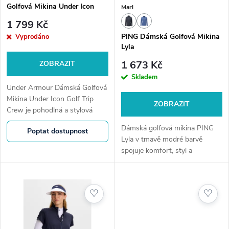
r
Golfová Mikina Under Icon
Marl
r
Golf Trip Crew
o
1 799 Kč
o
PING Dámská Golfová Mikina
Vyprodáno
Lyla
d
d
1 673 Kč
ZOBRAZIT
u
Skladem
u
Under Armour Dámská Golfová
k
Mikina Under Icon Golf Trip
ZOBRAZIT
Crew je pohodlná a stylová
k
mikina pro golf i volný čas.
t
Dámská golfová mikina PING
Poptat dostupnost
Lehký materiál zajišťuje
t
Lyla v tmavě modré barvě
komfort, volnější střih
ů
spojuje komfort, styl a
neomezuje pohyb...
ů
funkčnost. Díky technologii
SENSORWARM® vás udrží v
teple i během chladných kol.
♡
♡
Elegantní střih,...