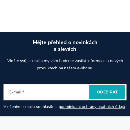
O
v
l
á
Mějte přehled o novinkách
d
a slevách
Z
a
Vložte svůj e-mail a my vám budeme zasílat informace o nových
á
produktech na našem e-shopu.
c
p
í
E-mail
ODEBÍRAT
p
a
r
Vložením e-mailu souhlasíte s
podmínkami ochrany osobních údajů
t
v
í