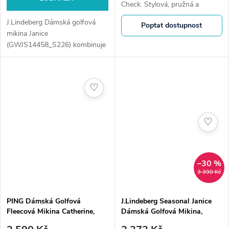
Check. Stylová, pružná a
prodyšná.
J.Lindeberg Dámská golfová
Poptat dostupnost
mikina Janice
(GWJS14458_S226) kombinuje
sportovní funkčnost s čistým
skandinávským designem.
Lehký, pružný materiál
♡
poskytuje tepelný komfort,...
♡
–30 %
3 390 Kč
PING Dámská Golfová
J.Lindeberg Seasonal Janice
Fleecová Mikina Catherine,
Dámská Golfová Mikina,
Tmavě Modrá
Šedofialová