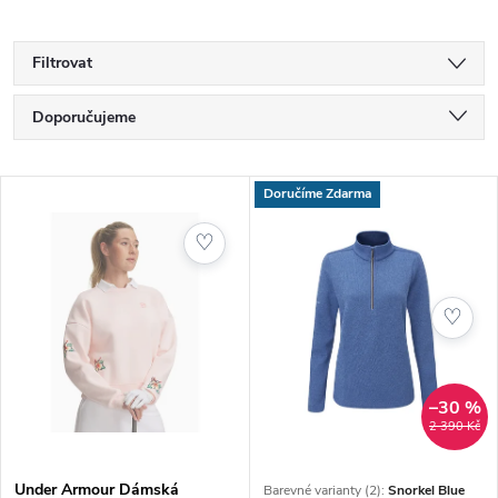
Filtrovat
Ř
Doporučujeme
a
Nejlevnější
V
Doručíme Zdarma
Nejdražší
z
ý
♡
Nejprodávanější
e
p
Abecedně
♡
n
i
í
s
–30 %
2 390 Kč
p
p
Under Armour Dámská
Barevné varianty (2):
Snorkel Blue