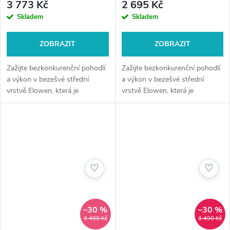
3 773 Kč
2 695 Kč
Skladem
Skladem
ZOBRAZIT
ZOBRAZIT
Zažijte bezkonkurenční pohodlí
Zažijte bezkonkurenční pohodlí
a výkon v bezešvé střední
a výkon v bezešvé střední
vrstvě Elowen, která je
vrstvě Elowen, která je
navržena pro maximální
navržena pro maximální
pružnost a prodyšnost.
pružnost a prodyšnost.
♡
♡
–30 %
–30 %
3 490 Kč
3 490 Kč