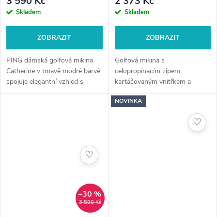
3 590 Kč
2 373 Kč
Skladem
Skladem
ZOBRAZIT
ZOBRAZIT
PING dámská golfová mikina
Golfová mikina s
Catherine v tmavě modré barvě
celopropínacím zipem,
spojuje elegantní vzhled s
kartáčovaným vnitřkem a
technickou funkčností. Ideální
stylovými pruhy. Ideální do
NOVINKA
volba pro hráčky, které chtějí
chladnějšího počasí na hřišti i
pohodlí, volnost pohybu a styl...
mimo něj.
♡
♡
–30 %
3 590 Kč