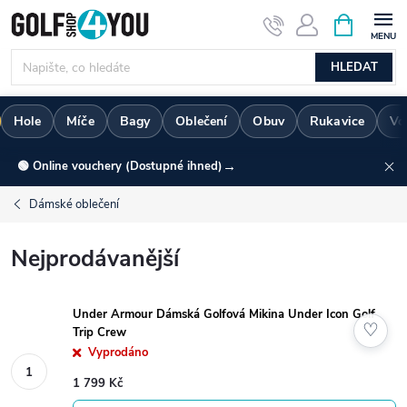
Přejít
NÁKUPNÍ
KOŠÍK
na
obsah
HLEDAT
Hole
Míče
Bagy
Oblečení
Obuv
Rukavice
Vo
→
🟢 Online vouchery (Dostupné ihned)
Dámské oblečení
Nejprodávanější
Under Armour Dámská Golfová Mikina Under Icon Golf
♡
Trip Crew
Vyprodáno
1 799 Kč