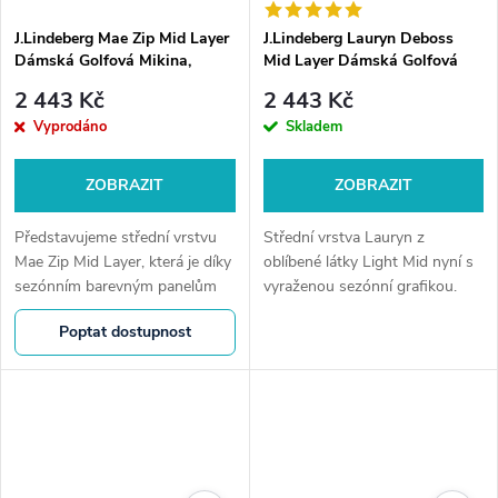
J.Lindeberg Mae Zip Mid Layer
J.Lindeberg Lauryn Deboss
Dámská Golfová Mikina,
Mid Layer Dámská Golfová
Béžová
Mikina, Růžová
2 443 Kč
2 443 Kč
Vyprodáno
Skladem
ZOBRAZIT
ZOBRAZIT
Představujeme střední vrstvu
Střední vrstva Lauryn z
Mae Zip Mid Layer, která je díky
oblíbené látky Light Mid nyní s
sezónním barevným panelům
vyraženou sezónní grafikou.
Bridge ideální na golf. Tato
Poptat dostupnost
střední vrstva kombinuje styl a
funkčnost a nabízí teplo i...