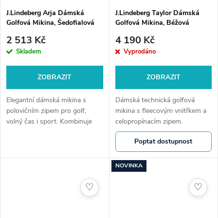
J.Lindeberg Arja Dámská
J.Lindeberg Taylor Dámská
Golfová Mikina, Šedofialová
Golfová Mikina, Béžová
2 513 Kč
4 190 Kč
Skladem
Vyprodáno
ZOBRAZIT
ZOBRAZIT
Elegantní dámská mikina s
Dámská technická golfová
polovičním zipem pro golf,
mikina s fleecovým vnitřkem a
volný čas i sport. Kombinuje
celopropínacím zipem.
technický materiál a
Elegantní vzhled, vysoký
Poptat dostupnost
sofistikovaný severský design.
komfort a maximální funkčnost.
NOVINKA
♡
♡