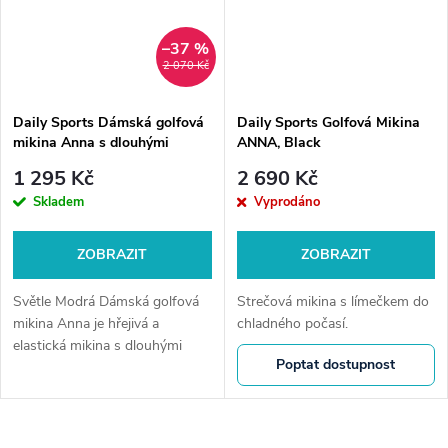
–37 %
2 070 Kč
Daily Sports Dámská golfová
Daily Sports Golfová Mikina
mikina Anna s dlouhými
ANNA, Black
rukávy, Světle Modrá
1 295 Kč
2 690 Kč
Skladem
Vyprodáno
ZOBRAZIT
ZOBRAZIT
Světle Modrá Dámská golfová
Strečová mikina s límečkem do
mikina Anna je hřejivá a
chladného počasí.
elastická mikina s dlouhými
Poptat dostupnost
rukávy. Je vyrobená z
rychleschnoucí tkaniny, která je
na dotek měkká, s broskvovou
kartáčovanou...