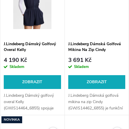
J.Lindeberg Dámský Golfový
J.Lindeberg Dámská Golfová
Overal Kelly
Mikina Na Zip Cindy
4 190 Kč
3 691 Kč
Skladem
Skladem
ZOBRAZIT
ZOBRAZIT
J.Lindeberg Dámský golfový
J.Lindeberg Dámská golfová
overal Kelly
mikina na zip Cindy
(GWJS14464_6855) spojuje
(GWJS14462_6855) je funkční
sportovní funkčnost s
a elegantní vrstva pro golf v
NOVINKA
výrazným moderním stylem.
chladnějším počasí. Lehký,
Lehký, pružný materiál
pružný materiál poskytuje