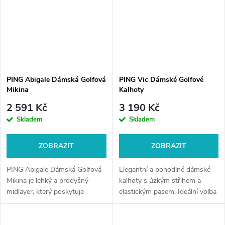
PING Abigale Dámská Golfová
PING Vic Dámské Golfové
Mikina
Kalhoty
2 591 Kč
3 190 Kč
Skladem
Skladem
ZOBRAZIT
ZOBRAZIT
PING Abigale Dámská Golfová
Elegantní a pohodlné dámské
Mikina je lehký a prodyšný
kalhoty s úzkým střihem a
midlayer, který poskytuje
elastickým pasem. Ideální volba
tepelný komfort bez omezení
pro golf i volný čas.
pohybu. Ideální vrstva pro
chladnější dny na hřišti i