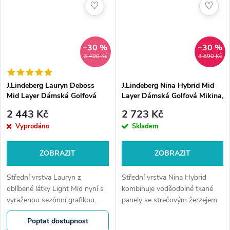
♡
♡
–30 %
–30 %
3 490 Kč
3 890 Kč
J.Lindeberg Lauryn Deboss
J.Lindeberg Nina Hybrid Mid
Mid Layer Dámská Golfová
Layer Dámská Golfová Mikina,
Mikina, Černá
Černá
2 443 Kč
2 723 Kč
Vyprodáno
Skladem
ZOBRAZIT
ZOBRAZIT
Střední vrstva Lauryn z
Střední vrstva Nina Hybrid
oblíbené látky Light Mid nyní s
kombinuje voděodolné tkané
vyraženou sezónní grafikou.
panely se strečovým žerzejem
na těle a rukávech. Tento
Poptat dostupnost
hybridní styl, stvořený pro