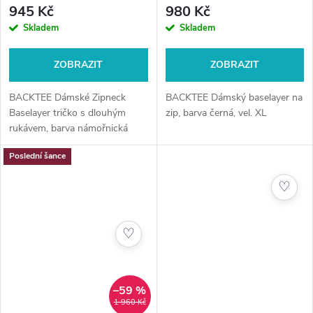
945 Kč
980 Kč
Skladem
Skladem
ZOBRAZIT
ZOBRAZIT
BACKTEE Dámské Zipneck
BACKTEE Dámský baselayer na
Baselayer tričko s dlouhým
zip, barva černá, vel. XL
rukávem, barva námořnická
modř, vel.M
Poslední šance
♡
♡
–59 %
1 960 Kč