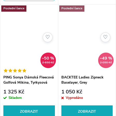
pohyb, nabízí flexibilitu a
ochranu,...
Poslední šance
Poslední šance
♡
♡
–50 %
–49 %
2 650 Kč
2 090 Kč
PING Sonya Dámská Fleecová
BACKTEE Ladies Zipneck
Golfová Mikina, Tyrkysová
Baselayer, Grey
1 325 Kč
1 050 Kč
Skladem
Vyprodáno
ZOBRAZIT
ZOBRAZIT