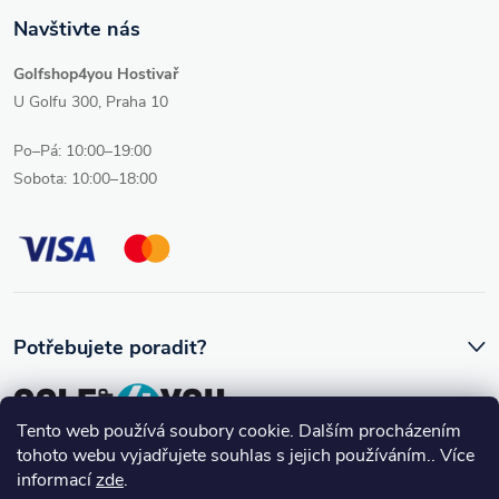
i
Navštivte nás
s
Golfshop4you Hostivař
u
U Golfu 300, Praha 10
Po–Pá: 10:00–19:00
Sobota: 10:00–18:00
Potřebujete poradit?
Tento web používá soubory cookie. Dalším procházením
tohoto webu vyjadřujete souhlas s jejich používáním.. Více
Ozve se vám skutečný člověk, který golfovému vybavení rozumí.
informací
zde
.