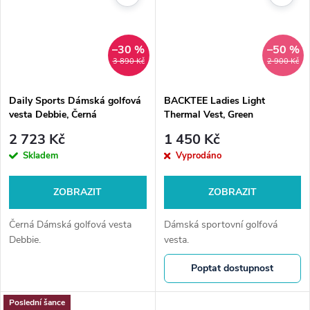
–30 %
–50 %
3 890 Kč
2 900 Kč
Daily Sports Dámská golfová
BACKTEE Ladies Light
vesta Debbie, Černá
Thermal Vest, Green
2 723 Kč
1 450 Kč
Skladem
Vyprodáno
ZOBRAZIT
ZOBRAZIT
Černá Dámská golfová vesta
Dámská sportovní golfová
Debbie.
vesta.
Poptat dostupnost
Poslední šance