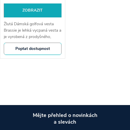
ZOBRAZIT
Žlutá Dámská golfová vesta
Brassie je lehká vycpaná vesta a
je vyrobená z prodyšného,
větru a vodu odpuzujícího
Poptat dostupnost
materiálu. Je vyteplená
syntetickým prachovým peřím.
Boční panely...
O
v
l
á
Mějte přehled o novinkách
d
a slevách
Z