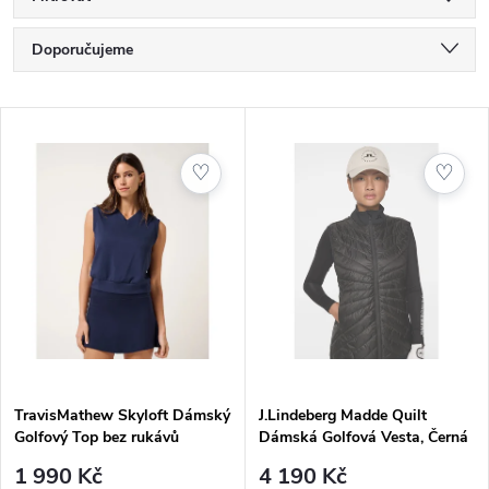
Ř
Doporučujeme
a
Nejlevnější
V
Nejdražší
z
ý
♡
♡
Nejprodávanější
e
p
Abecedně
n
i
í
s
p
p
TravisMathew Skyloft Dámský
J.Lindeberg Madde Quilt
r
Golfový Top bez rukávů
Dámská Golfová Vesta, Černá
r
1 990 Kč
4 190 Kč