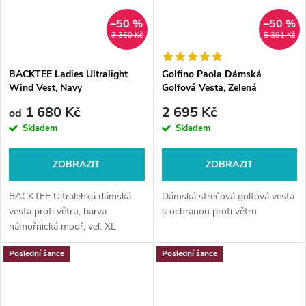
–50 %
–50 %
3 360 Kč
5 391 Kč
BACKTEE Ladies Ultralight
Golfino Paola Dámská
Wind Vest, Navy
Golfová Vesta, Zelená
1 680 Kč
2 695 Kč
od
Skladem
Skladem
ZOBRAZIT
ZOBRAZIT
BACKTEE Ultralehká dámská
Dámská strečová golfová vesta
vesta proti větru, barva
s ochranou proti větru
námořnická modř, vel. XL
Poslední šance
Poslední šance