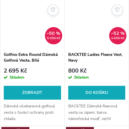
♡
♡
–50 %
–52 %
5 390 Kč
1 690 Kč
Golfino Extra Round Dámská
BACKTEE Ladies Fleece Vest,
Golfová Vesta, Bílá
Navy
2 695 Kč
800 Kč
Skladem
Skladem
ZOBRAZIT
DO KOŠÍKU
Dámská vícebarevná golfová
BACKTEE Dámská fleecová
vesta s funkcí ochrany proti
vesta se zipem, barva
chladu
námořnická modř, vel.M