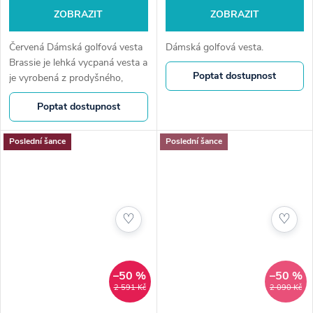
ZOBRAZIT
ZOBRAZIT
Červená Dámská golfová vesta
Dámská golfová vesta.
Brassie je lehká vycpaná vesta a
Poptat dostupnost
je vyrobená z prodyšného,
větru a vodu odpuzujícího
Poptat dostupnost
materiálu. Je vyteplená
syntetickým prachovým peřím.
Boční...
Poslední šance
Poslední šance
♡
♡
–50 %
–50 %
2 591 Kč
2 090 Kč