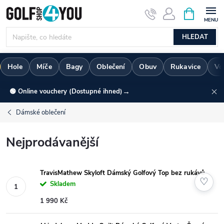
Přejít
NÁKUPNÍ
KOŠÍK
na
obsah
HLEDAT
Hole
Míče
Bagy
Oblečení
Obuv
Rukavice
Vo
→
🟢 Online vouchery (Dostupné ihned)
Dámské oblečení
Nejprodávanější
TravisMathew Skyloft Dámský Golfový Top bez rukávů
♡
Skladem
1 990 Kč