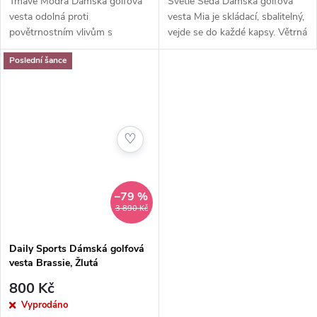
Tmavě Modrá Dámská golfová
Světle Šedá Dámská golfová
vesta odolná proti
vesta Mia je skládací, sbalitelný,
povětrnostním vlivům s
vejde se do každé kapsy. Větrná
integrovanou kapucí
vesta Mia je skvělým
Poslední šance
pomocníkem do větrných dnů.
♡
–79 %
3 890 Kč
Daily Sports Dámská golfová
vesta Brassie, Žlutá
800 Kč
Vyprodáno