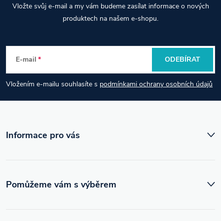
a
Vložte svůj e-mail a my vám budeme zasílat informace o nových
á
produktech na našem e-shopu.
c
p
í
E-mail
ODEBÍRAT
p
a
r
Vložením e-mailu souhlasíte s
podmínkami ochrany osobních údajů
t
v
í
k
Informace pro vás
y
v
ý
Pomůžeme vám s výběrem
p