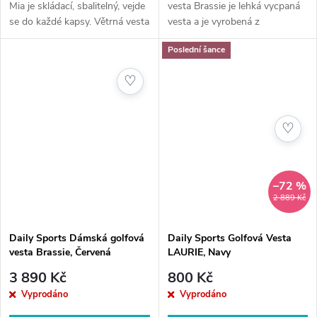
Mia je skládací, sbalitelný, vejde
vesta Brassie je lehká vycpaná
se do každé kapsy. Větrná vesta
vesta a je vyrobená z
Mia je skvělým pomocníkem do
prodyšného, větru a vodu
Poslední šance
větrných dnů.
odpuzujícího materiálu. Je
vyteplená syntetickým
♡
prachovým peřím. Boční...
♡
–72 %
2 889 Kč
Daily Sports Dámská golfová
Daily Sports Golfová Vesta
vesta Brassie, Červená
LAURIE, Navy
3 890 Kč
800 Kč
Vyprodáno
Vyprodáno