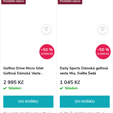
Poslední šance
Poslední šance
♡
♡
–50 %
–50 %
5 990 Kč
2 090 Kč
Golfino Drive Micro Gilet
Daily Sports Dámská golfová
Golfová Dámská Vesta ,
vesta Mia, Světle Šedá
Tmavě Modrá
2 995 Kč
1 045 Kč
Skladem
Skladem
DO KOŠÍKU
DO KOŠÍKU