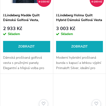
4 190 Kč
4 289 Kč
J.Lindeberg Madde Quilt
J.Lindeberg Holma Quilt
Dámská Golfová Vesta,
Hybrid Dámská Golfová Vesta
Námořnická Modrá
2 933 Kč
3 003 Kč
Skladem
Skladem
ZOBRAZIT
ZOBRAZIT
Dámská prošívaná golfová
Moderní hybridní prošívaná
vesta s pružnými panely.
bunda s kapucí a lehkou výplní
Elegantní a hřejivá volba pro
Primaloft Silver, ideální pro
podzimní a chladné dny na
chladnější dny.
hřišti.
♡
♡