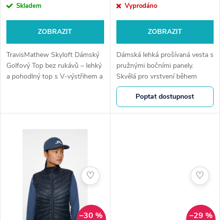
o
o
Skladem
Vyprodáno
d
d
ZOBRAZIT
ZOBRAZIT
u
u
TravisMathew Skyloft Dámský
Dámská lehká prošívaná vesta s
k
Golfový Top bez rukávů – lehký
pružnými bočními panely.
a pohodlný top s V-výstřihem a
Skvělá pro vrstvení během
k
elastickým pasem pro moderní
golfu v chladném počasí.
t
Poptat dostupnost
sportovní vzhled na hřišti i
t
mimo něj. Golfshop4you.cz –...
ů
ů
♡
♡
–30 %
–29 %