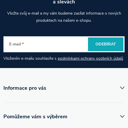
a slevách
Z
Vložte svůj e-mail a my vám budeme zasílat informace o nových
á
produktech na našem e-shopu.
p
E-mail
ODEBÍRAT
a
Vložením e-mailu souhlasíte s
podmínkami ochrany osobních údajů
t
í
Informace pro vás
Pomůžeme vám s výběrem