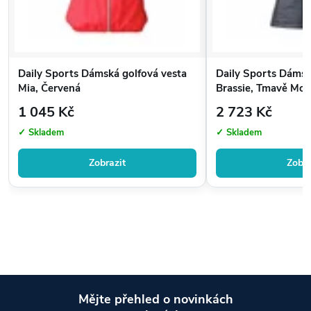
Daily Sports Dámská golfová vesta
Daily Sports Dámsk
Mia, Červená
Brassie, Tmavě Mod
1 045 Kč
2 723 Kč
✓ Skladem
✓ Skladem
Zobrazit
Zobra
Mějte přehled o novinkách