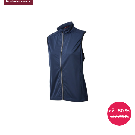
Poslední šance
až –50 %
od 3 360 Kč