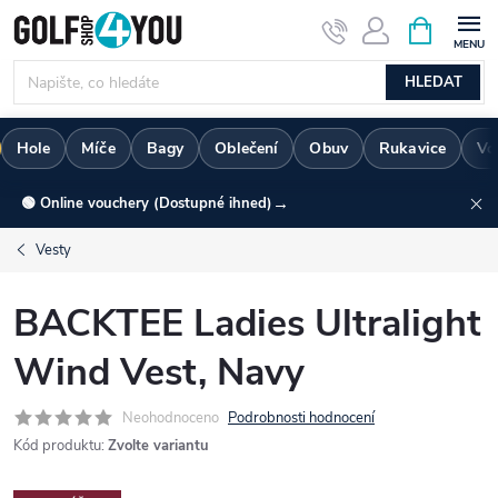
Přejít
NÁKUPNÍ
KOŠÍK
na
obsah
HLEDAT
Hole
Míče
Bagy
Oblečení
Obuv
Rukavice
Vo
→
🟢 Online vouchery (Dostupné ihned)
Vesty
BACKTEE Ladies Ultralight
Wind Vest, Navy
Neohodnoceno
Podrobnosti hodnocení
Kód produktu:
Zvolte variantu