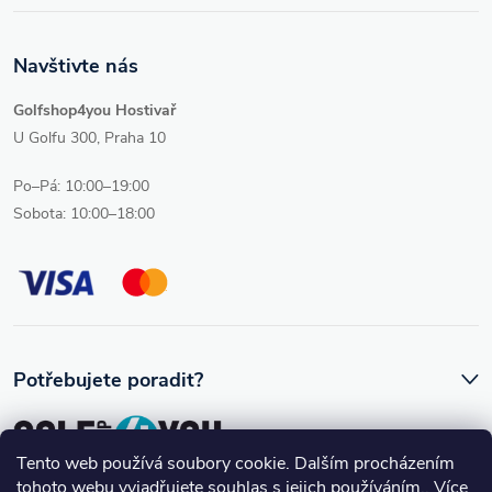
Navštivte nás
Golfshop4you Hostivař
U Golfu 300, Praha 10
Po–Pá: 10:00–19:00
Sobota: 10:00–18:00
Potřebujete poradit?
Tento web používá soubory cookie. Dalším procházením
tohoto webu vyjadřujete souhlas s jejich používáním.. Více