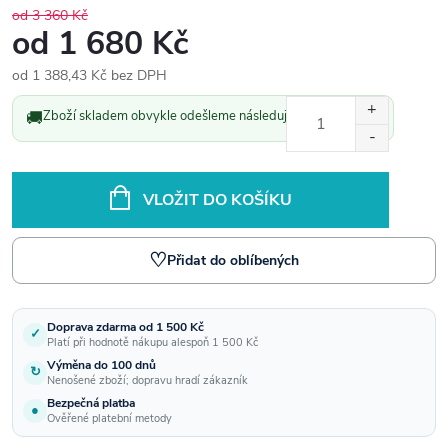
od 3 360 Kč
od
1 680 Kč
od
1 388,43 Kč
bez DPH
Měrná
🚚
Zboží skladem obvykle odešleme následující pracovní den.
cena:
VLOŽIT DO KOŠÍKU
♡
Přidat do oblíbených
Doprava zdarma od 1 500 Kč
✓
Platí při hodnotě nákupu alespoň 1 500 Kč
Výměna do 100 dnů
↻
Nenošené zboží; dopravu hradí zákazník
Bezpečná platba
●
Ověřené platební metody