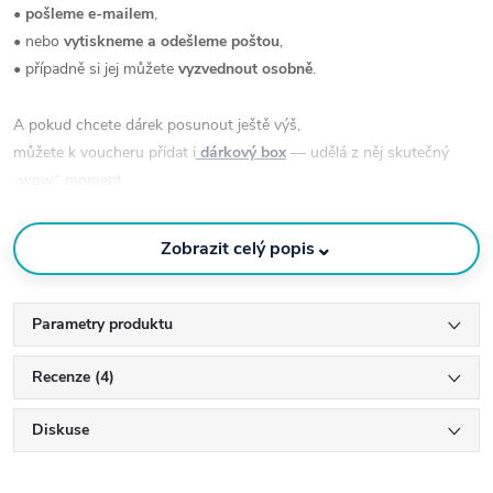
•
pošleme e-mailem
,
• nebo
vytiskneme a odešleme poštou
,
• případně si jej můžete
vyzvednout osobně
.
A pokud chcete dárek posunout ještě výš,
můžete k voucheru přidat i
dárkový box
— udělá z něj skutečný
„wow“ moment.
⌄
Zobrazit celý popis
Parametry produktu
Recenze (4)
Diskuse