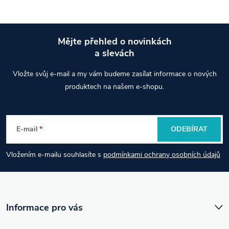
Mějte přehled o novinkách
a slevách
Z
Vložte svůj e-mail a my vám budeme zasílat informace o nových
á
produktech na našem e-shopu.
p
E-mail
ODEBÍRAT
a
Vložením e-mailu souhlasíte s
podmínkami ochrany osobních údajů
t
í
Informace pro vás