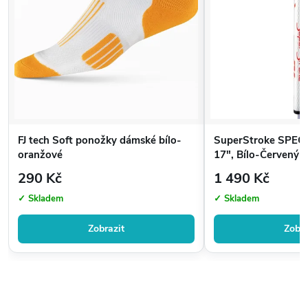
stránkách
www.golfshop4you.cz
Voucher zasíláme e-mailem v PDF zadaný při objednávce,
nebo přes GLS a také osobně v naší prodejně.
FJ tech Soft ponožky dámské bílo-
SuperStroke SPECI
oranžové
17", Bílo-Červený
290 Kč
1 490 Kč
✓ Skladem
✓ Skladem
Zobrazit
Zobra