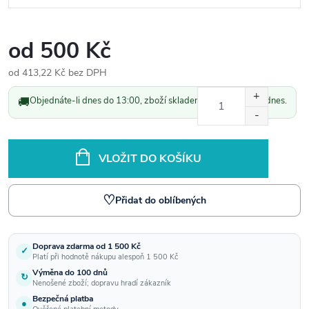
od
500 Kč
od
413,22 Kč
bez DPH
Měrná
🚚
Objednáte-li dnes do 13:00, zboží skladem odešleme ještě dnes.
cena:
VLOŽIT DO KOŠÍKU
♡
Přidat do oblíbených
Doprava zdarma od 1 500 Kč
✓
Platí při hodnotě nákupu alespoň 1 500 Kč
Výměna do 100 dnů
↻
Nenošené zboží; dopravu hradí zákazník
Bezpečná platba
●