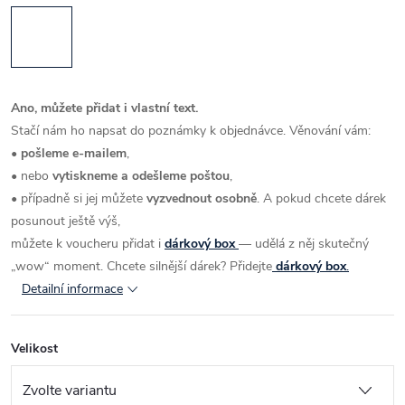
Ano, můžete přidat i vlastní text.
Stačí nám ho napsat do poznámky k objednávce.
Věnování vám:
•
pošleme e-mailem
,
• nebo
vytiskneme a odešleme poštou
,
• případně si jej můžete
vyzvednout osobně
.
A pokud chcete dárek
posunout ještě výš,
můžete k voucheru přidat i
dárkový box
— udělá z něj skutečný
„wow“ moment.
Chcete silnější dárek? Přidejte
dárkový box
.
Detailní informace
Velikost