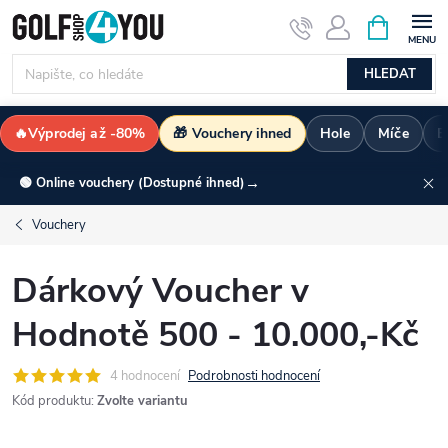
Přejít
NÁKUPNÍ
KOŠÍK
na
obsah
HLEDAT
🔥Výprodej až -80%
🎁 Vouchery ihned
Hole
Míče
B
→
🟢 Online vouchery (Dostupné ihned)
Vouchery
Dárkový Voucher v
Hodnotě 500 - 10.000,-Kč
4 hodnocení
Podrobnosti hodnocení
Kód produktu:
Zvolte variantu