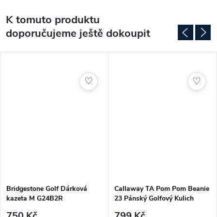
K tomuto produktu
doporučujeme ještě dokoupit
♡
♡
Bridgestone Golf Dárková
Callaway TA Pom Pom Beanie
kazeta M G24B2R
23 Pánský Golfový Kulich
750 Kč
799 Kč