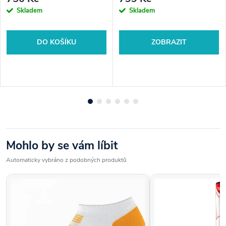
Skladem
Skladem
PLATNOST DÁRKOVÝCH VOUCHERŮ JE jeden rok od zakoupení.
DO KOŠÍKU
ZOBRAZIT
Připravili jsme pro Vás naše Vouchery, které můžete dát své
rodině, přátelům nebo kamarádům.
Podmínky pro uplatnění voucheru.
Voucher může být uplatněn jak na webu golfshop4you.cz,
tak i v prodejně GOLFSHOP4YOU v Hostivaři. Voucher je
možné uplatnit společně s ceninou. V případě, kdy je cena
zboží nižší než hodnota voucheru, finanční rozdíl se nevrací.
Mohlo by se vám líbit
Voucher není možné směnit za hotovost a to ani v případě
Automaticky vybráno z podobných produktů
reklamace. V případě oprávněné reklamace bude vrácena
pouze zaplacená část a uplatněný voucher bude nahrazen
poukazem se stejnou hodnotou a platností. Na nákup zboží
nelze uplatnit další slevové kupony. Všeobecné obchodní
podmínky naleznete na našich