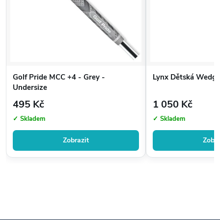
Golf Pride MCC +4 - Grey -
Lynx Dětská Wedg
Undersize
495 Kč
1 050 Kč
✓ Skladem
✓ Skladem
Zobrazit
Zobra