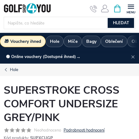
Přejít
NÁKUPNÍ
KOŠÍK
na
obsah
HLEDAT
🎁 Vouchery ihned
Hole
Míče
Bagy
Oblečení
Ob
→
🟢 Online vouchery (Dostupné ihned)
Hole
SUPERSTROKE CROSS
COMFORT UNDERSIZE
GREY/PINK
Neohodnoceno
Podrobnosti hodnocení
Kód produktu:
SUPXCUGP