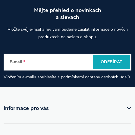
Mějte přehled o novinkách
a slevách
Z
Vložte svůj e-mail a my vám budeme zasílat informace o nových
á
produktech na našem e-shopu.
p
E-mail
ODEBÍRAT
a
Vložením e-mailu souhlasíte s
podmínkami ochrany osobních údajů
t
í
Informace pro vás