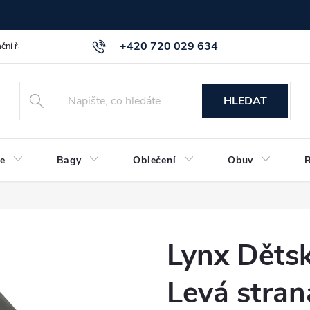
+420 720 029 634
ční řád
GDPR info a směrnice
Kontakt
HLEDAT
e
Bagy
Oblečení
Obuv
Lynx Děts
Levá stran