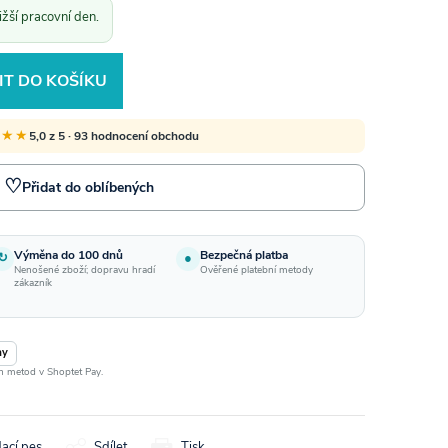
žší pracovní den.
IT DO KOŠÍKU
★★★
5,0 z 5 · 93 hodnocení obchodu
♡
Přidat do oblíbených
Výměna do 100 dnů
Bezpečná platba
↻
●
Nenošené zboží; dopravu hradí
Ověřené platební metody
zákazník
ay
ch metod v Shoptet Pay.
dací pes
Sdílet
Tisk