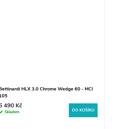
Bettinardi HLX 3.0 Chrome Wedge 60 - MCI
Lynx Dět
105
5 490 Kč
1 050
DO KOŠÍKU
Skladem
Sklad