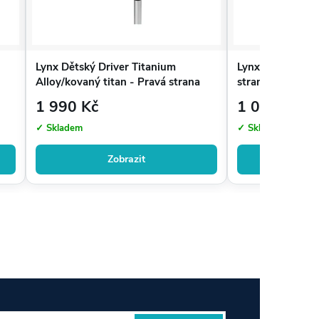
Lynx Dětský Driver Titanium
Lynx Dětská hůl,
Alloy/kovaný titan - Pravá strana
strana
1 990 Kč
1 050 Kč
✓ Skladem
✓ Skladem
Zobrazit
Zo