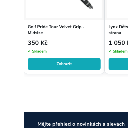
Golf Pride Tour Velvet Grip -
Lynx Dět
Midsize
strana
350 Kč
1 050 
✓ Skladem
✓ Skladem
Zobrazit
Mějte přehled o novinkách
a slevách