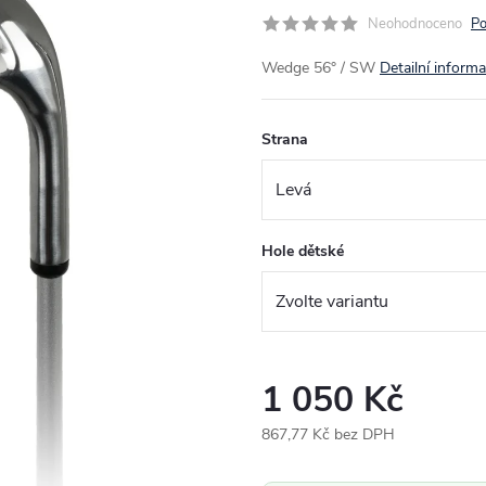
Neohodnoceno
Po
Wedge 56° / SW
Detailní inform
Strana
Hole dětské
1 050 Kč
867,77 Kč bez DPH
Měrná
cena: