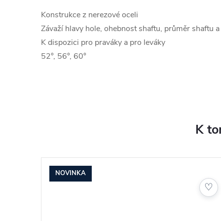
Konstrukce z nerezové oceli
Závaží hlavy hole, ohebnost shaftu, průměr shaftu a
K dispozici pro praváky a pro leváky
52°, 56°, 60°
K to
NOVINKA
♡
♡