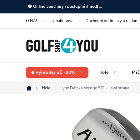
Přejít
→
🟢 Online vouchery (Dostupné ihned)
na
O NÁS
Jak nakupovat
Obchodní podmínky a reklama
obsah
🔥Výprodej až -80%
Hole
Míč
Hole
Lynx Dětská Wedge 56° - Levá strana
Domů