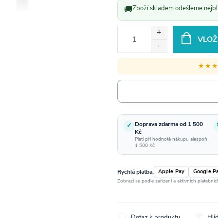
🚚
Zboží skladem odešleme nejbli
VLOŽ
★★
Doprava zdarma od 1 500
✓
Kč
Platí při hodnotě nákupu alespoň
1 500 Kč
Rychlá platba:
Apple Pay
Google P
Zobrazí se podle zařízení a aktivních platební
Dotaz k produktu
Hlí