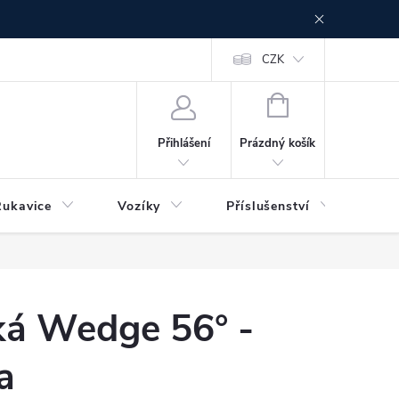
CZK
NÁKUPNÍ
KOŠÍK
Prázdný košík
Přihlášení
Rukavice
Vozíky
Příslušenství
Ser
ká Wedge 56° -
a