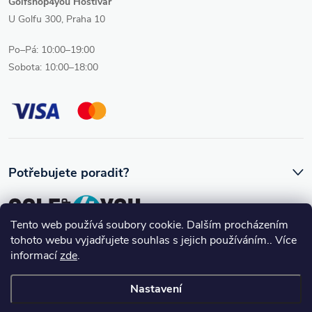
Golfshop4you Hostivař
U Golfu 300, Praha 10
Po–Pá: 10:00–19:00
Sobota: 10:00–18:00
Potřebujete poradit?
Tento web používá soubory cookie. Dalším procházením
tohoto webu vyjadřujete souhlas s jejich používáním.. Více
Ozve se vám skutečný člověk, který golfovému vybavení rozumí.
informací
zde
.
Nastavení
Copyright 2026
Golfshop4you
. Všechna práva vyhrazena.
Upravit