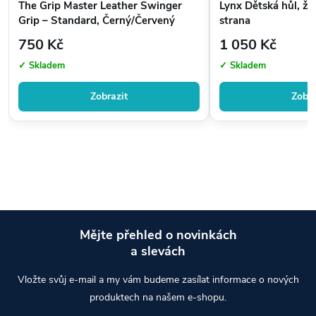
The Grip Master Leather Swinger
Lynx Dětská hůl, že
Grip – Standard, Černý/Červený
strana
750 Kč
1 050 Kč
✓ Skladem
✓ Skladem
Zobrazit
Zobra
Mějte přehled o novinkách
a slevách
Z
Vložte svůj e-mail a my vám budeme zasílat informace o nových
á
produktech na našem e-shopu.