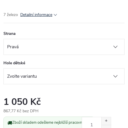
7 železo
Detailní informace
Strana
Hole dětské
1 050 Kč
867,77 Kč bez DPH
Měrná
🚚
Zboží skladem odešleme nejbližší pracovní den.
cena: