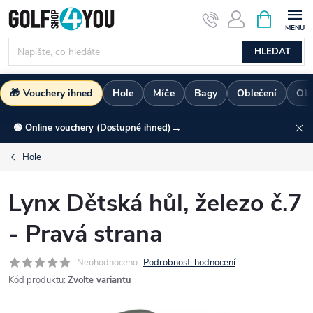
Přejít
NÁKUPNÍ
KOŠÍK
na
obsah
HLEDAT
🎁 Vouchery ihned
Hole
Míče
Bagy
Oblečení
Ob
→
🟢 Online vouchery (Dostupné ihned)
Hole
Lynx Dětská hůl, železo č.7
- Pravá strana
Neohodnoceno
Podrobnosti hodnocení
Kód produktu:
Zvolte variantu