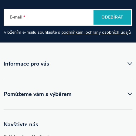
p
E-mail
ODEBÍRAT
a
Vložením e-mailu souhlasíte s
podmínkami ochrany osobních údajů
t
í
Informace pro vás
Pomůžeme vám s výběrem
Navštivte nás