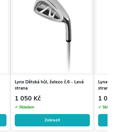
Lynx Dětská hůl, železo č.6 - Levá
Lynx Dětská hůl,
strana
strana
1 050 Kč
1 050 Kč
✓ Skladem
✓ Skladem
Zobrazit
Zo