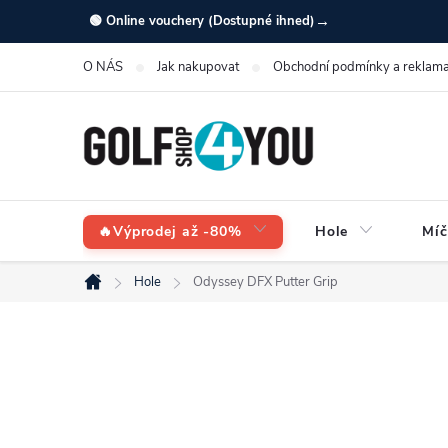
Přejít
→
🟢 Online vouchery (Dostupné ihned)
na
O NÁS
Jak nakupovat
Obchodní podmínky a reklama
obsah
🔥Výprodej až -80%
Hole
Míč
Hole
Odyssey DFX Putter Grip
Domů