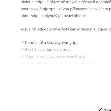
Materiál gripu je příjemně měkký a zároveň dostate
povrch zajišťuje spolehlivou přilnavost i ve vlhké
obou rukou a plynulý patovací oblouk.
Vizuálně jednoduchý a čistý černý design s logem O
✅ Komfortní a klasický tvar gripu
✅ Skvělý cit a tlumení vibrací
✅ Vhodný pro všechny úrovně hráčů
✅ Výborná kontrola a stabilita při patování
✅ Čistý design ladící s řadou Odyssey DFX
K to