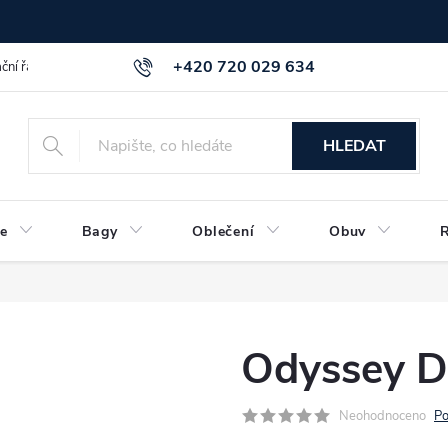
+420 720 029 634
ční řád
GDPR info a směrnice
Kontakt
HLEDAT
e
Bagy
Oblečení
Obuv
Odyssey D
Neohodnoceno
Po