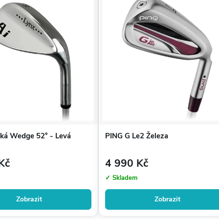
ská Wedge 52° - Levá
PING G Le2 Železa
Kč
4 990 Kč
✓ Skladem
Zobrazit
Zobrazit