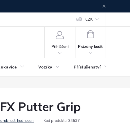
CZK
NÁKUPNÍ
KOŠÍK
Prázdný košík
Přihlášení
Rukavice
Vozíky
Příslušenství
Ser
FX Putter Grip
drobnosti hodnocení
Kód produktu:
24537