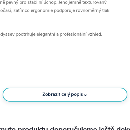
čně pevný pro stabilní úchop. Jeho jemně texturovaný
m počasí, zatímco ergonomie podporuje rovnoměrný tlak
dyssey podtrhuje elegantní a profesionální vzhled.
⌄
Zobrazit celý popis
muto produktu doporučujeme ještě dok