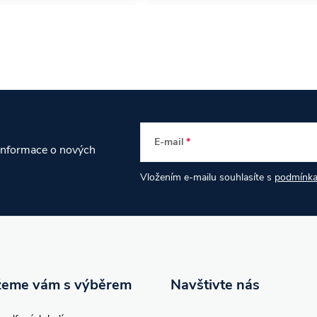
E-mail
 informace o nových
Vložením e-mailu souhlasíte s
podmínka
eme vám s výběrem
Navštivte nás