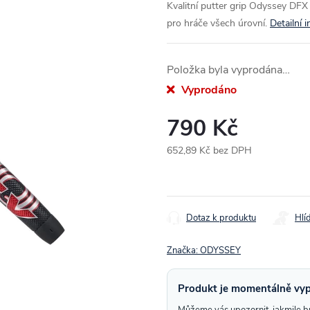
Kvalitní putter grip Odyssey DFX 
pro hráče všech úrovní.
Detailní 
Položka byla vyprodána…
Vyprodáno
790 Kč
652,89 Kč bez DPH
Měrná
cena:
Dotaz k produktu
Hlí
Značka:
ODYSSEY
Produkt je momentálně vy
Můžeme vás upozornit, jakmile 