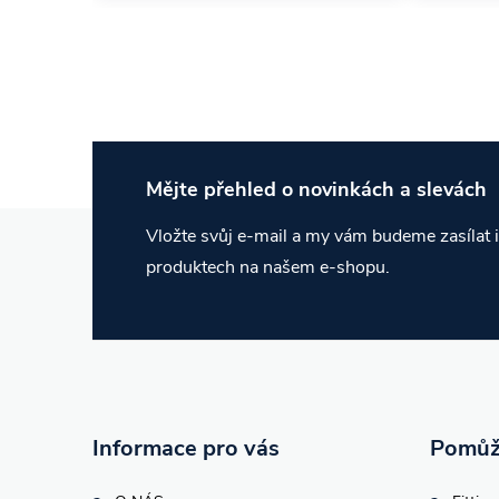
Mějte přehled o novinkách
a slevách
Z
Vložte svůj e-mail a my vám budeme zasílat
produktech na našem e-shopu.
á
p
a
t
Informace pro vás
Pomůž