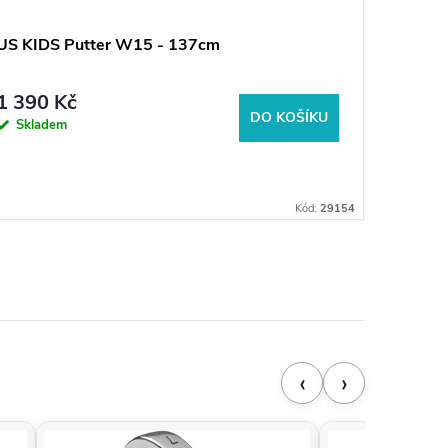
US KIDS Putter W15 - 137cm
Callawa
Fairway
1 390 Kč
6 650
DO KOŠÍKU
Skladem
Sklad
Kód:
29154
‹
›