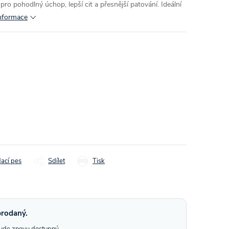
pro pohodlný úchop, lepší cit a přesnější patování. Ideální
informace
dací pes
Sdílet
Tisk
prodaný.
bude znovu dostupný.