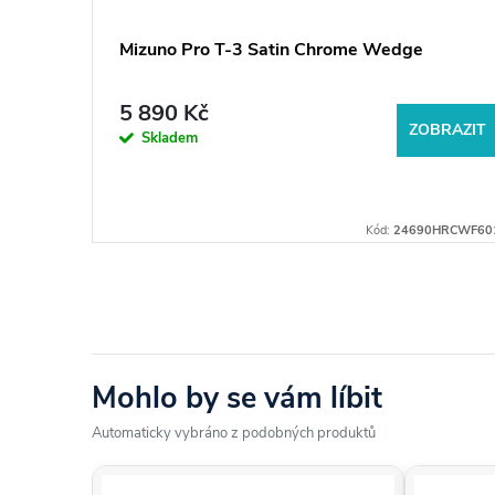
Mizuno Pro T-3 Satin Chrome Wedge
5 890 Kč
KOŠÍKU
ZOBRAZIT
Skladem
ód:
BSTV_GRIP
Kód:
24690HRCWF60
Mohlo by se vám líbit
Automaticky vybráno z podobných produktů