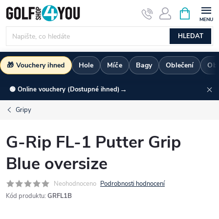
Přejít
NÁKUPNÍ
KOŠÍK
na
obsah
HLEDAT
🎁 Vouchery ihned
Hole
Míče
Bagy
Oblečení
Ob
→
🟢 Online vouchery (Dostupné ihned)
Gripy
G-Rip FL-1 Putter Grip
Blue oversize
Neohodnoceno
Podrobnosti hodnocení
Kód produktu:
GRFL1B