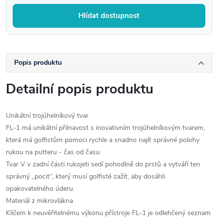
Hlídat dostupnost
Popis produktu
Detailní popis produktu
Unikátní trojúhelníkový tvar
FL-1 má unikátní přilnavost s inovativním trojúhelníkovým tvarem,
která má golfistům pomoci rychle a snadno najít správné polohy
rukou na putteru - čas od času.
Tvar V v zadní části rukojeti sedí pohodlně do prstů a vytváří ten
správný „pocit“, který musí golfisté zažít, aby dosáhli
opakovatelného úderu.
Materiál z mikrovlákna
Klíčem k neuvěřitelnému výkonu přístroje FL-1 je odlehčený seznam