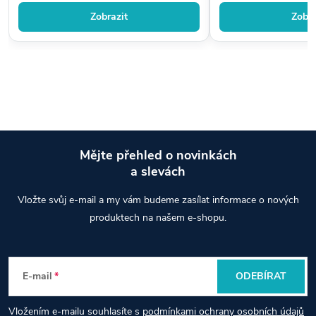
Zobrazit
Zobra
Mějte přehled o novinkách
a slevách
Z
Vložte svůj e-mail a my vám budeme zasílat informace o nových
á
produktech na našem e-shopu.
p
E-mail
ODEBÍRAT
a
Vložením e-mailu souhlasíte s
podmínkami ochrany osobních údajů