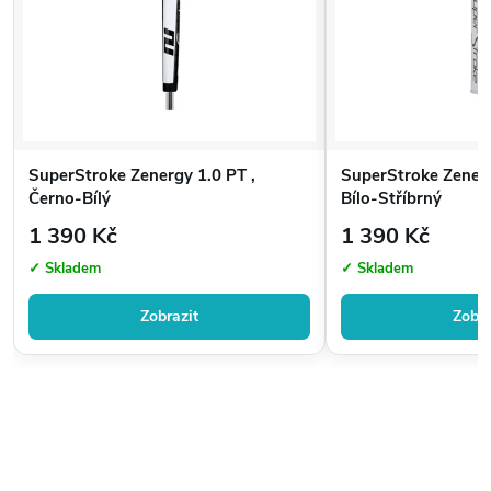
SuperStroke Zenergy 1.0 PT ,
SuperStroke Zenerg
Černo-Bílý
Bílo-Stříbrný
1 390 Kč
1 390 Kč
✓ Skladem
✓ Skladem
Zobrazit
Zobra