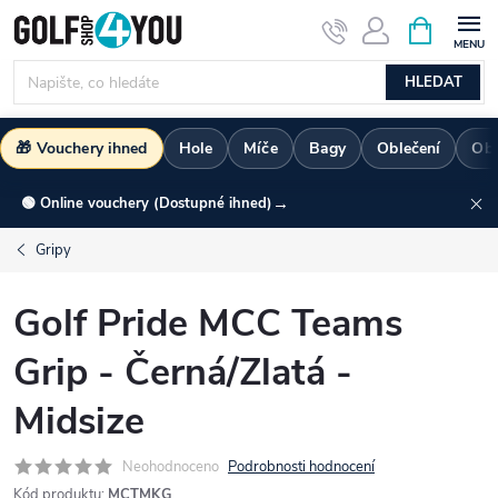
Přejít
NÁKUPNÍ
KOŠÍK
na
obsah
HLEDAT
🎁 Vouchery ihned
Hole
Míče
Bagy
Oblečení
Ob
→
🟢 Online vouchery (Dostupné ihned)
Gripy
Golf Pride MCC Teams
Grip - Černá/Zlatá -
Midsize
Neohodnoceno
Podrobnosti hodnocení
Kód produktu:
MCTMKG