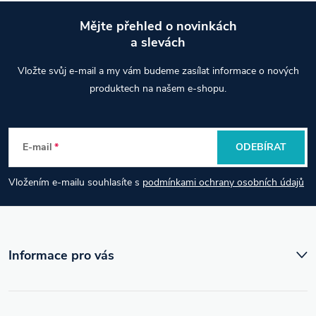
Mějte přehled o novinkách
a slevách
Z
Vložte svůj e-mail a my vám budeme zasílat informace o nových
á
produktech na našem e-shopu.
p
E-mail
ODEBÍRAT
a
Vložením e-mailu souhlasíte s
podmínkami ochrany osobních údajů
t
í
Informace pro vás