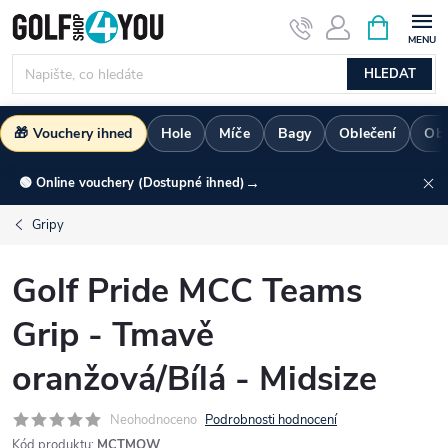
Přejít
NÁKUPNÍ
KOŠÍK
na
obsah
HLEDAT
🎁 Vouchery ihned
Hole
Míče
Bagy
Oblečení
Ob
→
🟢 Online vouchery (Dostupné ihned)
Gripy
Golf Pride MCC Teams
Grip - Tmavě
oranžová/Bílá - Midsize
Neohodnoceno
Podrobnosti hodnocení
Kód produktu:
MCTMOW