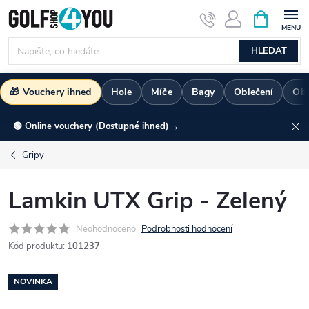
Přejít
NÁKUPNÍ
KOŠÍK
na
obsah
HLEDAT
🎁 Vouchery ihned
Hole
Míče
Bagy
Oblečení
Ob
→
🟢 Online vouchery (Dostupné ihned)
Gripy
Lamkin UTX Grip - Zelený
Neohodnoceno
Podrobnosti hodnocení
Kód produktu:
101237
NOVINKA