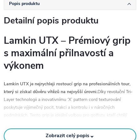
Popis produktu
Detailní popis produktu
Lamkin UTX – Prémiový grip
s maximální přilnavostí a
výkonem
Lamkin UTX je nejrychleji rostoucí grip na profesionálních tour,
který si získal důvěru vítězů na nejvyšší úrovni.
Díky revoluční Tri-
Layer technologii a inovativnímu ‘X’ pattern cord texturování
poskytuje výjimečný pocit, trakci a kontrolu i v náročných
podmínkách. Tento grip je ideální volbou pro golfisty, kteří chtějí
jistější spojení s holí a maximální výkon za všech podmínek.
⌄
Zobrazit celý popis