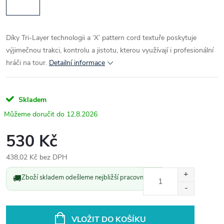
Díky Tri-Layer technologii a ‘X’ pattern cord textuře poskytuje
výjimečnou trakci, kontrolu a jistotu, kterou využívají i profesionální
hráči na tour.
Detailní informace
Skladem
12.8.2026
530 Kč
438,02 Kč bez DPH
Měrná
🚚
Zboží skladem odešleme nejbližší pracovní den.
cena:
VLOŽIT DO KOŠÍKU