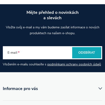
Mějte přehled o novinkách
a slevách
Z
Vložte svůj e-mail a my vám budeme zasílat informace o nových
á
produktech na našem e-shopu.
p
E-mail
ODEBÍRAT
a
Vložením e-mailu souhlasíte s
podmínkami ochrany osobních údajů
t
í
Informace pro vás