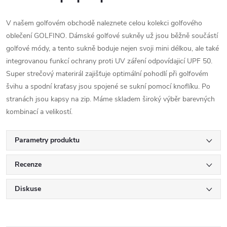
V našem golfovém obchodě naleznete celou kolekci golfového
oblečení GOLFINO. Dámské golfové sukněy už jsou běžně součástí
golfové módy, a tento sukně boduje nejen svoji mini délkou, ale také
integrovanou funkcí ochrany proti UV záření odpovídajicí UPF 50.
Super strečový materirál zajišťuje optimální pohodlí při golfovém
švihu a spodní kraťasy jsou spojené se sukní pomocí knoflíku. Po
stranách jsou kapsy na zip. Máme skladem široký výběr barevných
kombinací a velikostí.
Parametry produktu
Recenze
Diskuse