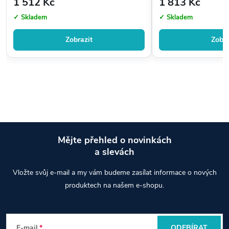
1 512 Kč
1 813 Kč
✓ Skladem
✓ Skladem
Zobrazit
Zobra
Mějte přehled o novinkách
a slevách
Z
Vložte svůj e-mail a my vám budeme zasílat informace o nových
á
produktech na našem e-shopu.
p
E-mail
ODEBÍRAT