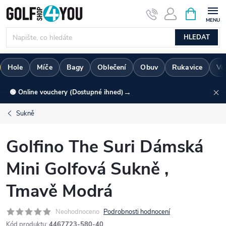
Přejít
NÁKUPNÍ
KOŠÍK
na
obsah
HLEDAT
Hole
Míče
Bagy
Oblečení
Obuv
Rukavice
Vo
→
🟢 Online vouchery (Dostupné ihned)
Sukně
Golfino The Suri Dámská
Mini Golfová Sukně ,
Tmavě Modrá
Neohodnoceno
Podrobnosti hodnocení
Kód produktu:
4467723-580-40