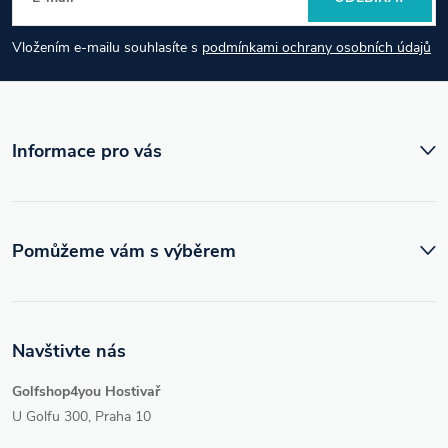
a
Vložením e-mailu souhlasíte s
podmínkami ochrany osobních údajů
t
í
Informace pro vás
Pomůžeme vám s výběrem
Navštivte nás
Golfshop4you Hostivař
U Golfu 300, Praha 10