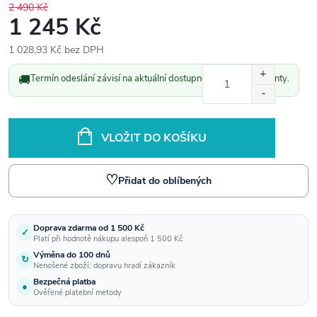
2 490 Kč
1 245 Kč
1 028,93 Kč bez DPH
Měrná
🚚
Termín odeslání závisí na aktuální dostupnosti vybrané varianty.
cena:
VLOŽIT DO KOŠÍKU
♡
Přidat do oblíbených
Doprava zdarma od 1 500 Kč
✓
Platí při hodnotě nákupu alespoň 1 500 Kč
Výměna do 100 dnů
↻
Nenošené zboží; dopravu hradí zákazník
Bezpečná platba
●
Ověřené platební metody