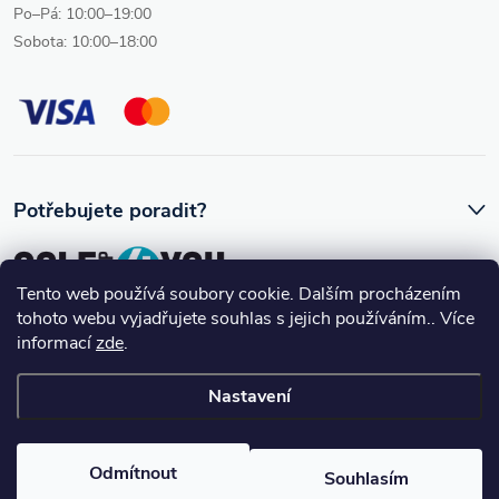
Po–Pá: 10:00–19:00
Sobota: 10:00–18:00
Potřebujete poradit?
Tento web používá soubory cookie. Dalším procházením
tohoto webu vyjadřujete souhlas s jejich používáním.. Více
Ozve se vám skutečný člověk, který golfovému vybavení rozumí.
informací
zde
.
Nastavení
Copyright 2026
Golfshop4you
. Všechna práva vyhrazena.
Upravit
nastavení cookies
Odmítnout
Souhlasím
Vytvořil Shoptet