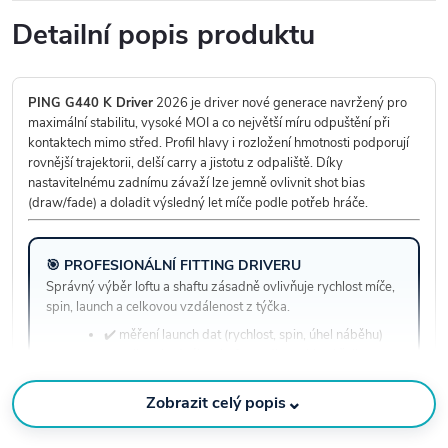
Detailní popis produktu
PING G440 K Driver
2026 je driver nové generace navržený pro
maximální stabilitu, vysoké MOI a co největší míru odpuštění při
kontaktech mimo střed. Profil hlavy i rozložení hmotnosti podporují
rovnější trajektorii, delší carry a jistotu z odpaliště. Díky
nastavitelnému zadnímu závaží lze jemně ovlivnit shot bias
(draw/fade) a doladit výsledný let míče podle potřeb hráče.
🎯 PROFESIONÁLNÍ FITTING DRIVERU
Správný výběr loftu a shaftu zásadně ovlivňuje rychlost míče,
spin, launch a celkovou vzdálenost z týčka.
✔️ měření launch dat (rychlost, spin, úhel náběhu)
✔️ volba vhodného shaftu podle rychlosti švihu
✔️ nastavení závaží pro draw / fade bias
⌄
Zobrazit celý popis
Objednat fitting