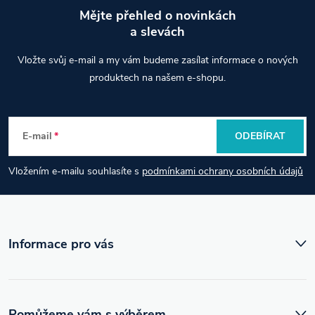
Golfové míče s nižším spinem – maximalizace
Mějte přehled o novinkách
vzdálenosti z týčka
a slevách
Z
Vložte svůj e-mail a my vám budeme zasílat informace o nových
á
Nejste si jistí výběrem loftu nebo shaftu?
produktech na našem e-shopu.
Zavolejte nám – rádi poradíme:
p
603 288 239
E-mail
ODEBÍRAT
a
PING G440 K Driver – maximální stabilita, vyšší odpuštění a
rovnější let z týčka.
Vložením e-mailu souhlasíte s
podmínkami ochrany osobních údajů
t
í
Informace pro vás
Pomůžeme vám s výběrem