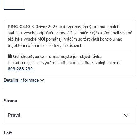
PING G440 K Driver
2026 je driver navržený pro maximální
stabilitu, vysoké odpuštění a rovnější let míče z týčka. Optimalizované
těžiště a vysoké MOI pomáhají hráčům udržet větší kontrolu nad
trajektorií i při mimo-středových zásazích.
🛍️ Golfshop4you.cz – u nás nejste jen objednávka.
Pokud si nejste jistí výběrem loftu nebo shaftu, zavolejte nám na
603 288 239
.
Detailní informace
Strana
Loft