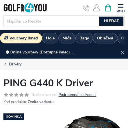
Přejít
NÁKUPNÍ
KOŠÍK
na
obsah
HLEDAT
🎁 Vouchery ihned
Hole
Míče
Bagy
Oblečení
Ob
→
🟢 Online vouchery (Dostupné ihned)
Drivery
PING G440 K Driver
Neohodnoceno
Podrobnosti hodnocení
Kód produktu:
Zvolte variantu
NOVINKA