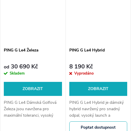
PING G Le4 Železa
PING G Le4 Hybrid
30 690 Kč
8 190 Kč
od
Skladem
Vyprodáno
ZOBRAZIT
ZOBRAZIT
PING G Le4 Dámská Golfová
PING G Le4 Hybrid je dámský
Železa jsou navržena pro
hybrid navržený pro snadný
maximální toleranci, vysoký
odpal, vysoký launch a
launch a snadnou hratelnost.
maximální toleranci. Lehká
Poptat dostupnost
Lehká konstrukce a moderní
konstrukce a stabilní hlava