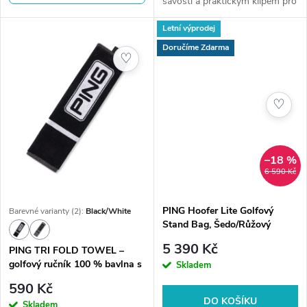
savostí a praktickým klipem pro
hole. Klidná hlava. Lepší
uchycení na bag. Ideální
kontakt.🛍️...
Letní výprodej
doplněk pro udržení holí i míčků
v perfektním stavu během hry.
Doručíme Zdarma
♡
🛍️...
♡
–18 %
6 590 Kč
PING Hoofer Lite Golfový
Barevné varianty (2):
Black/White
Stand Bag, Šedo/Růžový
5 390 Kč
PING TRI FOLD TOWEL –
golfový ručník 100 % bavlna s
Skladem
karabinou
590 Kč
DO KOŠÍKU
Skladem