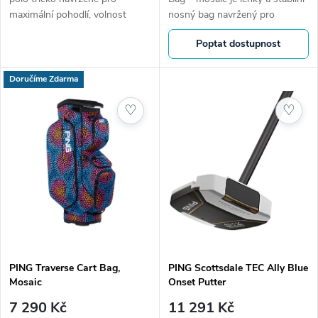
k
maximální pohodlí, volnost
nosný bag navržený pro
k
pohybu a moderní vzhled.
maximální pohodlí při chůzi.
t
Poptat dostupnost
Lehký strečový materiál,
Ergonomický systém nošení,
t
rychleschnoucí úprava a
promyšlené kapsy a ikonická...
ů
prodyšná tkanina...
Doručíme Zdarma
ů
♡
♡
PING Traverse Cart Bag,
PING Scottsdale TEC Ally Blue
Mosaic
Onset Putter
7 290 Kč
11 291 Kč