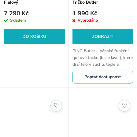
Fialový
Tričko Butler
7 290 Kč
1 990 Kč
Skladem
Vyprodáno
DO KOŠÍKU
ZOBRAZIT
PING Butler – pánské funkční
golfové tričko (base layer), které
drží tělo v suchu, teple a
maximálním komfortu. Díky
Poptat dostupnost
technologii SensorCool,
pružnému materiálu a
přiléhavému...
♡
♡