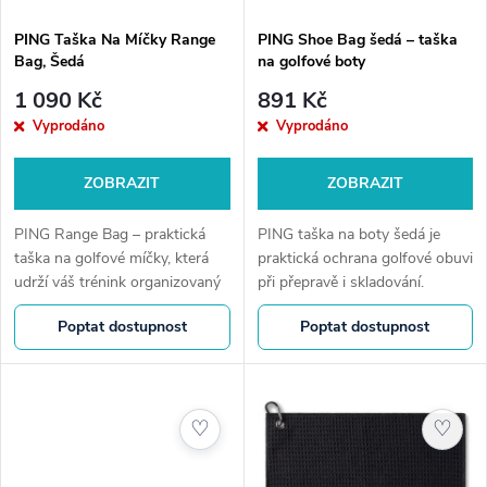
PING Taška Na Míčky Range
PING Shoe Bag šedá – taška
Bag, Šedá
na golfové boty
1 090 Kč
891 Kč
Vyprodáno
Vyprodáno
ZOBRAZIT
ZOBRAZIT
PING Range Bag – praktická
PING taška na boty šedá je
taška na golfové míčky, která
praktická ochrana golfové obuvi
udrží váš trénink organizovaný
při přepravě i skladování.
a přehledný. Odolný materiál,
Odolný materiál, zipové
Poptat dostupnost
Poptat dostupnost
dostatek prostoru a
uzavírání a pohodlné madlo
jednoduché přenášení z ní
udrží váš bag čistý a...
dělají...
♡
♡