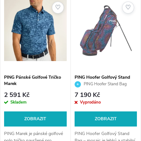
z
ý
♡
♡
Nejprodávanější
e
p
Abecedně
n
i
í
s
p
p
PING Pánské Golfové Tričko
PING Hoofer Golfový Stand
r
Marek
Bag, Mosaic
PING Hoofer Stand Bag
r
mosaic | Lehký golfový bag
o
2 591 Kč
7 190 Kč
o
Skladem
Vyprodáno
d
d
ZOBRAZIT
ZOBRAZIT
u
u
PING Marek je pánské golfové
PING Hoofer Golfový Stand
polo tričko navržené pro
Bag – mosaic je lehký a stabilní