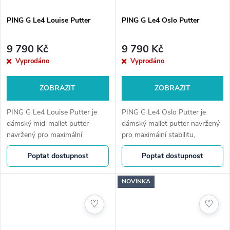
PING G Le4 Louise Putter
PING G Le4 Oslo Putter
9 790 Kč
9 790 Kč
Vyprodáno
Vyprodáno
ZOBRAZIT
ZOBRAZIT
PING G Le4 Louise Putter je
PING G Le4 Oslo Putter je
dámský mid-mallet putter
dámský mallet putter navržený
navržený pro maximální
pro maximální stabilitu,
stabilitu, snadné zaměření a
jednoduché zaměření a
Poptat dostupnost
Poptat dostupnost
konzistentní kontrolu
konzistentní kontrolu
vzdálenosti. Ideální volba pro
vzdálenosti. Ideální volba pro
hráčky, které...
hráčky s rovnějším...
NOVINKA
♡
♡