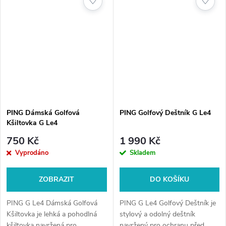
♡
♡
PEBAX...
jen...
PING Dámská Golfová
PING Golfový Deštník G Le4
Kšiltovka G Le4
750 Kč
1 990 Kč
Vyprodáno
Skladem
ZOBRAZIT
DO KOŠÍKU
PING G Le4 Dámská Golfová
PING G Le4 Golfový Deštník je
Kšiltovka je lehká a pohodlná
stylový a odolný deštník
kšiltovka navržená pro
navržený pro ochranu před