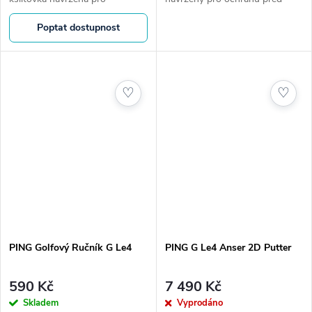
maximální komfort na hřišti.
deštěm i větrem na golfovém
Poptat dostupnost
Prodyšný materiál, skvělé
hřišti. Velká plocha a pevná
usazení a čistý sportovní styl
konstrukce zajistí spolehlivý
pro každé...
komfort v...
♡
♡
PING Golfový Ručník G Le4
PING G Le4 Anser 2D Putter
590 Kč
7 490 Kč
Skladem
Vyprodáno