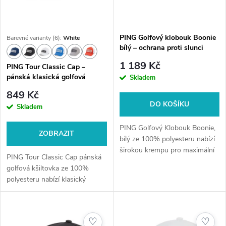
PING Golfový klobouk Boonie
Barevné varianty (6):
White
bílý – ochrana proti slunci
1 189 Kč
PING Tour Classic Cap –
pánská klasická golfová
Skladem
kšiltovka
849 Kč
DO KOŠÍKU
Skladem
PING Golfový Klobouk Boonie,
ZOBRAZIT
bílý ze 100% polyesteru nabízí
širokou krempu pro maximální
PING Tour Classic Cap pánská
ochranu před sluncem a
golfová kšiltovka ze 100%
ventilační otvory pro komfort
polyesteru nabízí klasický
při hře. Stabilní usazení
strukturovaný tvar a
zajišťuje...
nastavitelné zapínání pro
pohodlné a stabilní usazení při
♡
♡
hře.Klasika na...