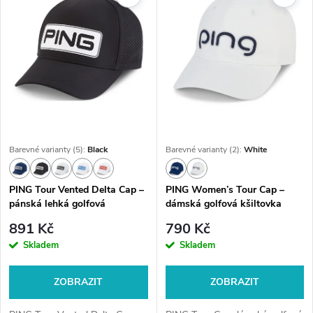
Barevné varianty (5):
Black
Barevné varianty (2):
White
PING Tour Vented Delta Cap –
PING Women’s Tour Cap –
pánská lehká golfová
dámská golfová kšiltovka
kšiltovka
891 Kč
790 Kč
Skladem
Skladem
ZOBRAZIT
ZOBRAZIT