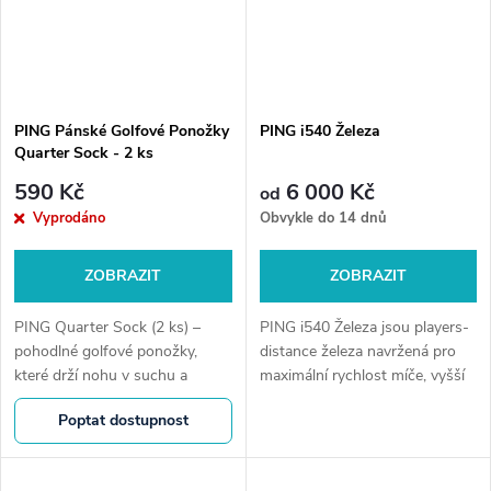
PING Pánské Golfové Ponožky
PING i540 Železa
Quarter Sock - 2 ks
590 Kč
6 000 Kč
od
Vyprodáno
Obvykle do 14 dnů
ZOBRAZIT
ZOBRAZIT
PING Quarter Sock (2 ks) –
PING i540 Železa jsou players-
pohodlné golfové ponožky,
distance železa navržená pro
které drží nohu v suchu a
maximální rychlost míče, vyšší
stabilitě po celé kolo. Prodyšný
trajektorii a kontrolu při
Poptat dostupnost
materiál, elastický fit a ideální
dopadu. Ideální pro hráče, kteří
výška nad kotník pro
chtějí délku bez ztráty...
maximální...