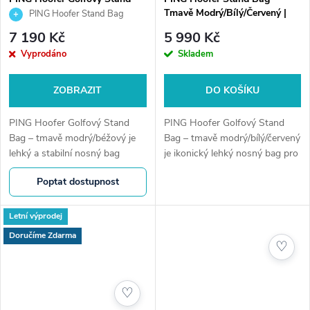
Bag, Tmavě Modrý/Béžový
Tmavě Modrý/Bílý/Červený |
PING Hoofer Stand Bag
Lehký golfový bag
tmavě modrý/béžový | Lehký
7 190 Kč
5 990 Kč
golfový bag
Vyprodáno
Skladem
ZOBRAZIT
DO KOŠÍKU
PING Hoofer Golfový Stand
PING Hoofer Golfový Stand
Bag – tmavě modrý/béžový je
Bag – tmavě modrý/bílý/červený
lehký a stabilní nosný bag
je ikonický lehký nosný bag pro
navržený pro maximální pohodlí
hráče, kteří chtějí svobodu
Poptat dostupnost
při chůzi. Ergonomický systém
pohybu, stabilitu a perfektní
nošení, promyšlené kapsy a
organizaci během hry....
ikonická...
Letní výprodej
Doručíme Zdarma
♡
♡