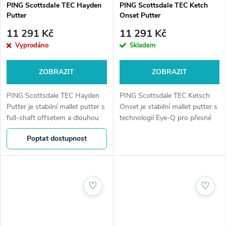
PING Scottsdale TEC Hayden
PING Scottsdale TEC Ketch
Putter
Onset Putter
11 291 Kč
11 291 Kč
Vyprodáno
Skladem
ZOBRAZIT
ZOBRAZIT
PING Scottsdale TEC Hayden
PING Scottsdale TEC Ketsch
Putter je stabilní mallet putter s
Onset je stabilní mallet putter s
full-shaft offsetem a dlouhou
technologií Eye-Q pro přesné
zarovnávací linií, která pomáhá
zarovnání a PEBAX insertem
Poptat dostupnost
soustředit pohled a zlepšit
pro citlivý a konzistentní roll.
přesnost na greenu. Díky...
Ideální volba pro hráče se...
♡
♡