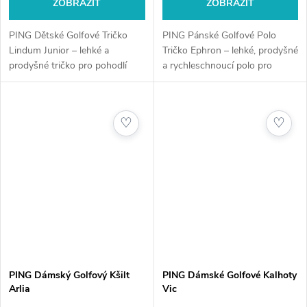
ZOBRAZIT
ZOBRAZIT
PING Dětské Golfové Tričko
PING Pánské Golfové Polo
Lindum Junior – lehké a
Tričko Ephron – lehké, prodyšné
prodyšné tričko pro pohodlí
a rychleschnoucí polo pro
mladých
maximální komfort na
golfistů.Golfshop4you.cz – u
hřišti.Golfshop4you.cz – u nás
nás nejste jen objednávka.
nejste jen objednávka.
♡
♡
Potřebujete poradit? Zavolejte:...
Potřebujete...
PING Dámský Golfový Kšilt
PING Dámské Golfové Kalhoty
Arlia
Vic