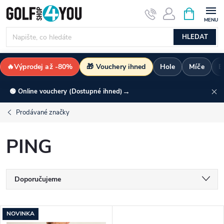
Přejít
NÁKUPNÍ
KOŠÍK
na
obsah
HLEDAT
🔥Výprodej až -80%
🎁 Vouchery ihned
Hole
Míče
B
→
🟢 Online vouchery (Dostupné ihned)
Prodávané značky
PING
Ř
Doporučujeme
a
Nejlevnější
V
NOVINKA
Nejdražší