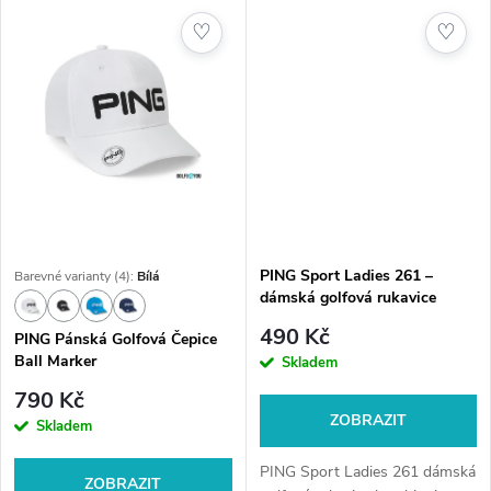
♡
♡
PING Sport Ladies 261 –
Barevné varianty (4):
Bílá
dámská golfová rukavice
490 Kč
PING Pánská Golfová Čepice
Ball Marker
Skladem
790 Kč
ZOBRAZIT
Skladem
PING Sport Ladies 261 dámská
ZOBRAZIT