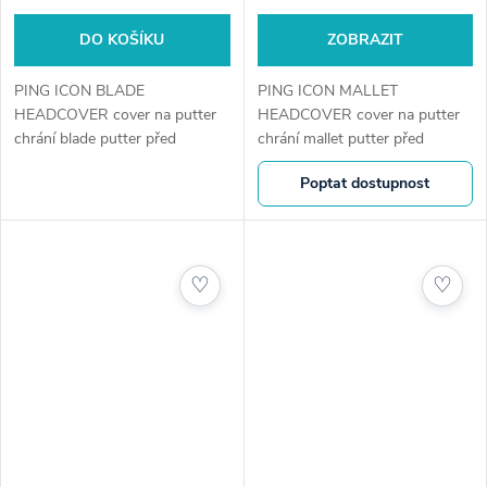
DO KOŠÍKU
ZOBRAZIT
PING ICON BLADE
PING ICON MALLET
HEADCOVER cover na putter
HEADCOVER cover na putter
chrání blade putter před
chrání mallet putter před
poškozením díky odolnému
poškozením díky odolnému
Poptat dostupnost
materiálu a měkké vnitřní
materiálu a měkké vnitřní
podšívce. Magnetické zapínání
podšívce. Magnetické zapínání
zajišťuje pevné a bezpečné...
drží kryt pevně během celé...
♡
♡