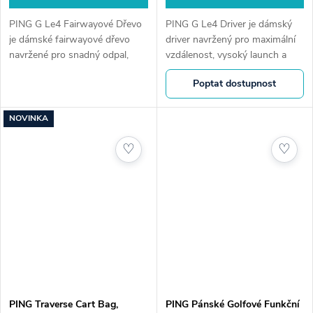
PING G Le4 Fairwayové Dřevo
PING G Le4 Driver je dámský
je dámské fairwayové dřevo
driver navržený pro maximální
navržené pro snadný odpal,
vzdálenost, vysoký launch a
vysoký launch a maximální
snadnou ovladatelnost. Lehká
Poptat dostupnost
toleranci. Lehká konstrukce a
konstrukce a vysoká tolerance
moderní technologie pomáhají
pomáhají dosahovat delších a...
hrát delší...
NOVINKA
♡
♡
PING Traverse Cart Bag,
PING Pánské Golfové Funkční