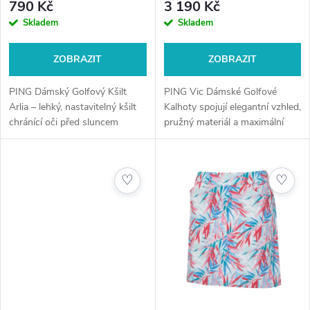
790 Kč
3 190 Kč
Skladem
Skladem
ZOBRAZIT
ZOBRAZIT
PING Dámský Golfový Kšilt
PING Vic Dámské Golfové
Arlia – lehký, nastavitelný kšilt
Kalhoty spojují elegantní vzhled,
chránící oči před sluncem
pružný materiál a maximální
během hry.Golfshop4you.cz – u
komfort při hře. Zúžený 7/8
nás nejste jen objednávka.
střih lichotí postavě a zajišťuje
Nevíte si jistá výběrem?...
volnost pohybu během celého...
♡
♡