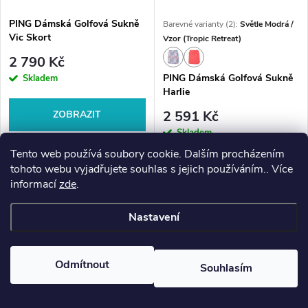
PING Dámská Golfová Sukně
Barevné varianty (2):
Světle Modrá /
Vic Skort
Vzor (Tropic Retreat)
2 790 Kč
PING Dámská Golfová Sukně
Skladem
Harlie
2 591 Kč
ZOBRAZIT
Skladem
PING Dámská Golfová Sukně
Tento web používá soubory cookie. Dalším procházením
Vic Skort kombinuje elegantní
tohoto webu vyjadřujete souhlas s jejich používáním.. Více
ZOBRAZIT
vzhled sukně s praktickým
informací
zde
.
komfortem šortek. Lehký
PING Dámská Golfová Sukně
elastický materiál podporuje
Harlie je sportovní golfová
Nastavení
volnost pohybu a pohodlí
sukně navržená pro maximální
během celého...
komfort, volnost pohybu a
elegantní vzhled na hřišti. Lehký
Odmítnout
Souhlasím
elastický materiál podporuje...
♥
Oblíbené
0
♡
♡