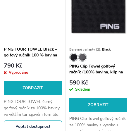
PING TOUR TOWEL Black –
Barevné varianty (2):
Black
golfový ručník 100 % bavlna
790 Kč
PING Clip Towel golfový
ručník (100% bavlna, klip na
Vyprodáno
bag)
590 Kč
ZOBRAZIT
Skladem
PING TOUR TOWEL černý
ZOBRAZIT
golfový ručník ze 100% bavlny
ve větším turnajovém formátu.
PING Clip Towel golfový ručník
Vysoká savost a profesionální
ze 100% bavlny s vysokou
Poptat dostupnost
vzhled pro každé kolo.Čisté