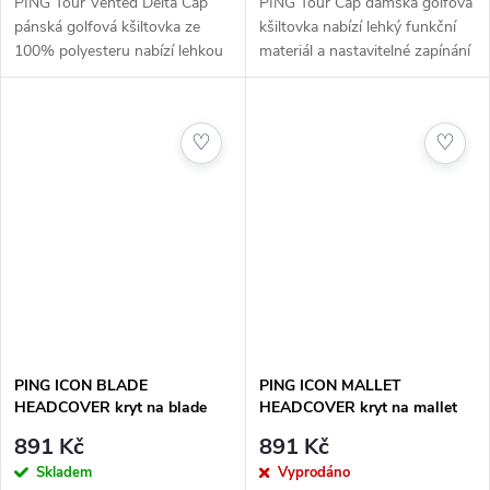
PING Tour Vented Delta Cap
PING Tour Cap dámská golfová
pánská golfová kšiltovka ze
kšiltovka nabízí lehký funkční
100% polyesteru nabízí lehkou
materiál a nastavitelné zapínání
Delta konstrukci bez
pro maximální komfort během
zbytečných švů a ventilační
hry. Strukturovaný tvar a
panely pro maximální
turnajový vzhled podtrhují...
♡
♡
prodyšnost při...
PING ICON BLADE
PING ICON MALLET
HEADCOVER kryt na blade
HEADCOVER kryt na mallet
putter
putter
891 Kč
891 Kč
Skladem
Vyprodáno