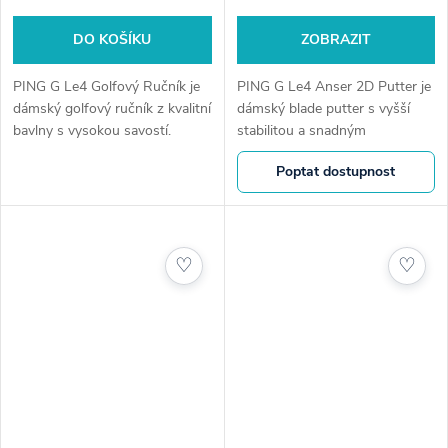
DO KOŠÍKU
ZOBRAZIT
PING G Le4 Golfový Ručník je
PING G Le4 Anser 2D Putter je
dámský golfový ručník z kvalitní
dámský blade putter s vyšší
bavlny s vysokou savostí.
stabilitou a snadným
Praktické uchycení na bag a
zaměřením. Kombinuje klasický
Poptat dostupnost
kompaktní tri-fold provedení
tvar Anser s moderními
zajistí pohodlí během každé...
technologiemi pro přesnější a
jistější...
♡
♡