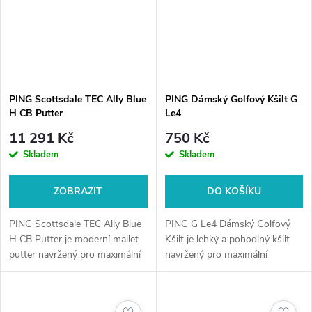
PING Scottsdale TEC Ally Blue
PING Dámský Golfový Kšilt G
H CB Putter
Le4
11 291 Kč
750 Kč
Skladem
Skladem
ZOBRAZIT
DO KOŠÍKU
PING Scottsdale TEC Ally Blue
PING G Le4 Dámský Golfový
H CB Putter je moderní mallet
Kšilt je lehký a pohodlný kšilt
putter navržený pro maximální
navržený pro maximální
stabilitu, přesné zarovnání a
komfort na hřišti. Skvěle sedí,
jistotu na greenu. Díky
chrání před sluncem a doplní
technologii Eye-Q a měkkému
váš golfový outfit.U nás nejste