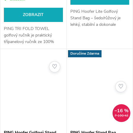
PING Hoofer Lite Golfový
ZOBRAZIT
Stand Bag – šedo/růžový je
lehký, stabilní a dokonale
PING TRI FOLD TOWEL
vyvážený bag pro hráčky i
golfový ručník je praktický
hráče, kteří chtějí komfort při
třípanelový ručník ze 100%
nošení i organizaci holí. Ideální
bavlny s vysokou savostí. Díky
na...
Doručíme Zdarma
karabině jej snadno připnete na
bag a máte jej vždy po ruce
♡
během...
♡
–16 %
7 190 Kč
PING Hoofer Golfový Stand
PING Hoofer Stand Bag