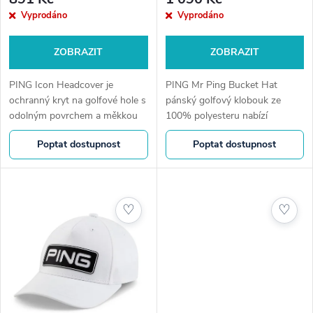
Vyprodáno
Vyprodáno
ZOBRAZIT
ZOBRAZIT
PING Icon Headcover je
PING Mr Ping Bucket Hat
ochranný kryt na golfové hole s
pánský golfový klobouk ze
odolným povrchem a měkkou
100% polyesteru nabízí
vnitřní podšívkou. Spolehlivě
celokruhovou krempu pro
Poptat dostupnost
Poptat dostupnost
chrání driver, fairway nebo
ochranu před sluncem a lehkou
hybrid během přepravy i
konstrukci pro pohodlí při
hry.Chráněná...
hře.Více stínu. Více...
♡
♡