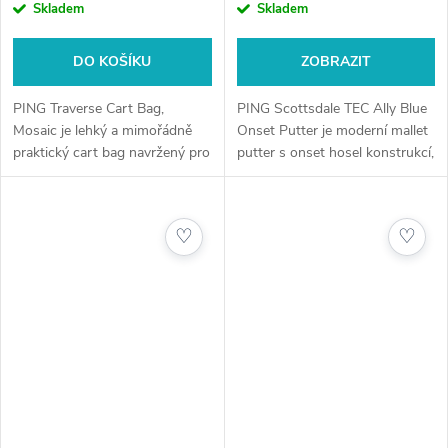
Skladem
Skladem
DO KOŠÍKU
ZOBRAZIT
PING Traverse Cart Bag,
PING Scottsdale TEC Ally Blue
Mosaic je lehký a mimořádně
Onset Putter je moderní mallet
praktický cart bag navržený pro
putter s onset hosel konstrukcí,
hráče, kteří chtějí maximální
která poskytuje plný výhled na
organizaci vybavení a snadný
míček a usnadňuje přesné
přístup ke všem kapsám během
zarovnání. Díky vysoké...
♡
♡
hry....