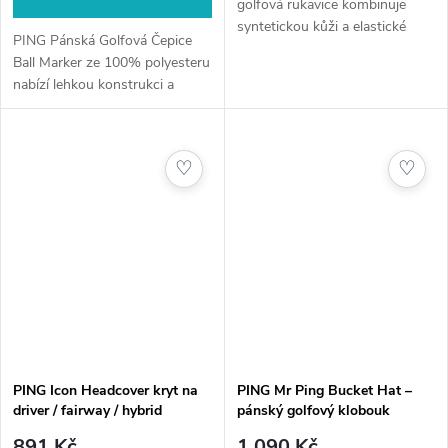
golfová rukavice kombinuje
syntetickou kůži a elastické
PING Pánská Golfová Čepice
panely pro pohodlné usazení a
Ball Marker ze 100% polyesteru
jistý úchop při každém
nabízí lehkou konstrukci a
švihu.Jistý grip. Klidná ruka.
integrovaný magnetický držák s
Čistý...
odnímatelným markerem pro
pohodlné použití na greenu.Stín
♡
♡
pro...
PING Icon Headcover kryt na
PING Mr Ping Bucket Hat –
driver / fairway / hybrid
pánský golfový klobouk
891 Kč
1 090 Kč