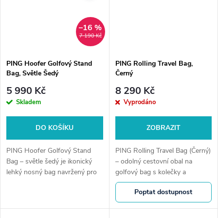
–16 %
7 190 Kč
PING Hoofer Golfový Stand
PING Rolling Travel Bag,
Bag, Světle Šedý
Černý
5 990 Kč
8 290 Kč
Skladem
Vyprodáno
DO KOŠÍKU
ZOBRAZIT
PING Hoofer Golfový Stand
PING Rolling Travel Bag (Černý)
Bag – světle šedý je ikonický
– odolný cestovní obal na
lehký nosný bag navržený pro
golfový bag s kolečky a
maximální pohodlí při chůzi,
polstrováním pro bezpečný
Poptat dostupnost
stabilitu a perfektní organizaci
transport holí.Golfshop4you.cz
vybavení během hry.
– u nás nejste jen objednávka....
Kombinuje...