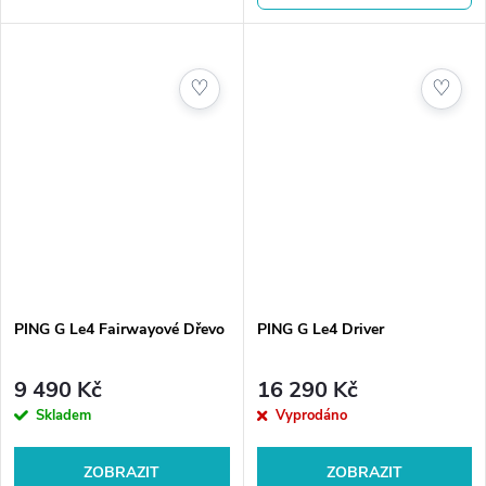
technologie pomáhají hrát delší
pomáhají hrát delší a přesnější
a...
rány z každé...
♡
♡
PING G Le4 Fairwayové Dřevo
PING G Le4 Driver
9 490 Kč
16 290 Kč
Skladem
Vyprodáno
ZOBRAZIT
ZOBRAZIT