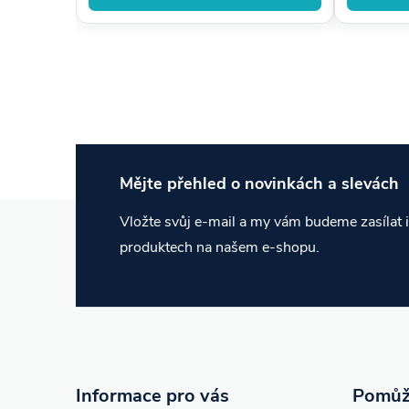
Mějte přehled o novinkách
a slevách
Z
Vložte svůj e-mail a my vám budeme zasílat
produktech na našem e-shopu.
á
p
a
t
Informace pro vás
Pomůž