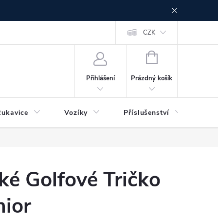
CZK
NÁKUPNÍ
KOŠÍK
Prázdný košík
Přihlášení
Rukavice
Vozíky
Příslušenství
Ser
é Golfové Tričko
nior