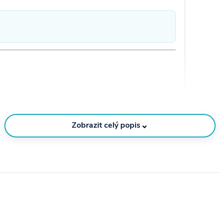
)
Hrudník (cm)
60–62
⌄
Zobrazit celý popis
64–66
68–72
74–78
80–84