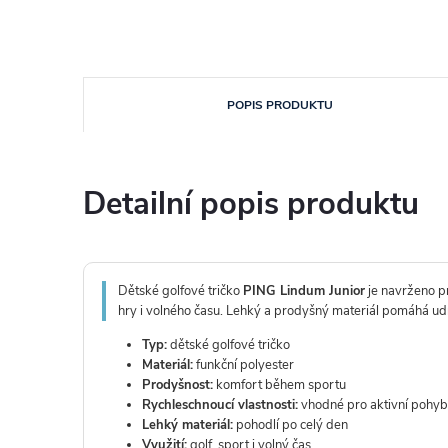
POPIS PRODUKTU
Detailní popis produktu
Dětské golfové tričko
PING Lindum Junior
je navrženo p
hry i volného času. Lehký a prodyšný materiál pomáhá udr
Typ:
dětské golfové tričko
Materiál:
funkční polyester
Prodyšnost:
komfort během sportu
Rychleschnoucí vlastnosti:
vhodné pro aktivní pohyb
Lehký materiál:
pohodlí po celý den
Využití:
golf, sport i volný čas