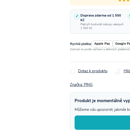
★★
Doprava zdarma od 1 500
✓
Kč
Platí při hodnotě nákupu alespoň
1 500 Kč
Rychlá platba:
Apple Pay
Google P
Zobrazí se podle zařízení a aktivních platební
Dotaz k produktu
Hlí
Značka:
PING
Produkt je momentálně vy
Můžeme vás upozornit, jakmile 