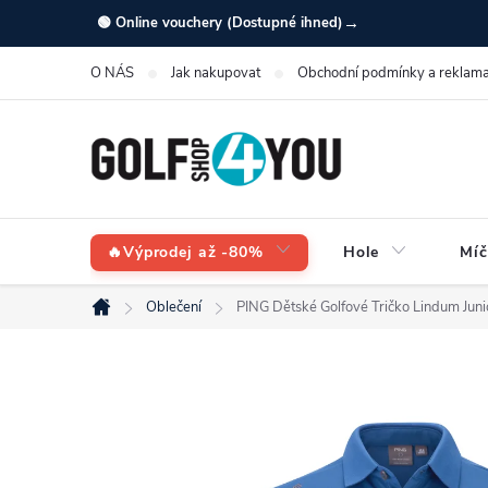
Přejít
→
🟢 Online vouchery (Dostupné ihned)
na
O NÁS
Jak nakupovat
Obchodní podmínky a reklama
obsah
🔥Výprodej až -80%
Hole
Míč
Oblečení
PING Dětské Golfové Tričko Lindum Juni
Domů