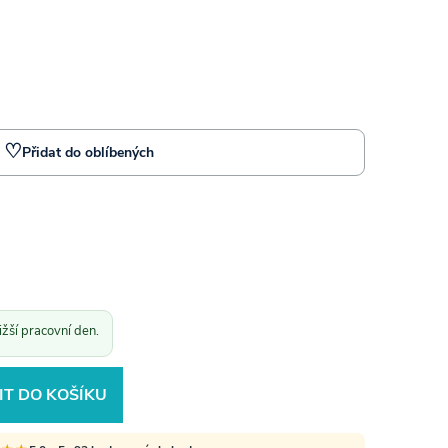
♡
Přidat do oblíbených
žší pracovní den.
IT DO KOŠÍKU