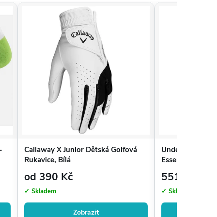
-
Callaway X Junior Dětská Golfová
Under Armour P
Rukavice, Bílá
Essential No Sh
od 390 Kč
551 Kč
✓ Skladem
✓ Skladem
Zobrazit
Zo