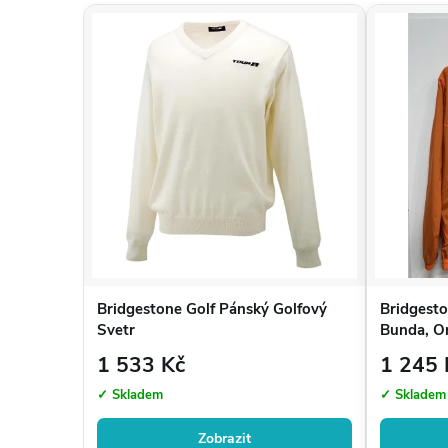
Pokyny k praní
Prát na 30 °C
Nebělit
Nesušit v sušičce
Nežehlit potisk
Nečistit chemicky
Nakupujte s jistotou u Golfshop4you.cz
Rychlé doručení a osobní přístup
Snadná výměna nebo vrácení zboží
Ověřený specializovaný golfový prodejce
Bridgestone Golf Pánský Golfový
Bridgest
Vrácení a výměna zboží
Svetr
Bunda, O
1 533 Kč
1 245 
Potřebujete poradit? Zavolejte nám:
+420 720 029 634
✓ Skladem
✓ Skladem
Zobrazit