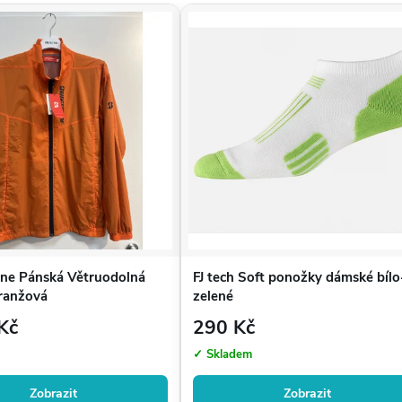
one Pánská Větruodolná
FJ tech Soft ponožky dámské bílo
ranžová
zelené
Kč
290 Kč
✓ Skladem
Zobrazit
Zobrazit