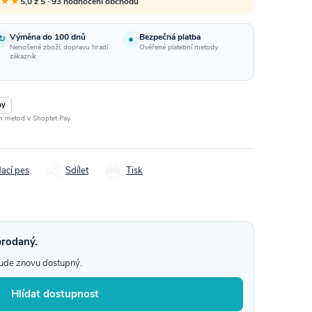
★★★
5,0 z 5 · 93 hodnocení obchodu
Výměna do 100 dnů
Bezpečná platba
↻
●
Nenošené zboží; dopravu hradí
Ověřené platební metody
zákazník
ay
ch metod v Shoptet Pay.
dací pes
Sdílet
Tisk
prodaný.
bude znovu dostupný.
Hlídat dostupnost