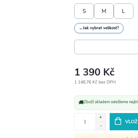
S
M
L
↔
Jak vybrat velikost?
1 390 Kč
1 148,76 Kč bez DPH
Měrná
cena:
🚚
Zboží skladem odešleme nejbli
VLOŽ