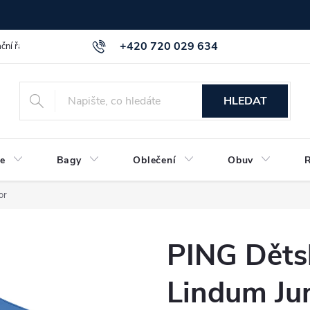
+420 720 029 634
ční řád
GDPR info a směrnice
Kontakt
HLEDAT
e
Bagy
Oblečení
Obuv
or
PING Dětsk
Lindum Ju