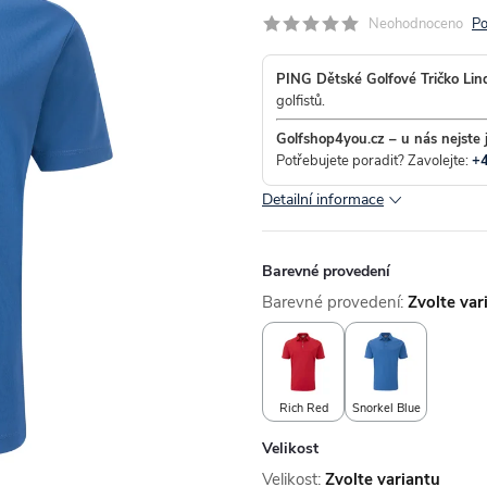
Neohodnoceno
Po
PING Dětské Golfové Tričko Lin
golfistů.
Golfshop4you.cz – u nás nejste 
Potřebujete poradit? Zavolejte:
+
Detailní informace
Barevné provedení
Barevné provedení:
Zvolte var
Rich Red
Snorkel Blue
Velikost
Velikost:
Zvolte variantu