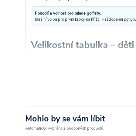
Pohodlí a volnost pro mladé golfisty.
Ideální volba pro první kroky na hřišti i každodenní pohyb.
Velikostní tabulka – děti
Věk
Výška (cm
5–6 let
110–116
7–8 let
122–128
9–10 let
134–140
11–12 let
146–152
13–14 let
158–164
Mohlo by se vám líbit
Automaticky vybráno z podobných produktů