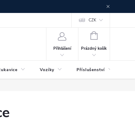
CZK
NÁKUPNÍ
KOŠÍK
Prázdný košík
Přihlášení
Rukavice
Vozíky
Příslušenství
Ser
ce