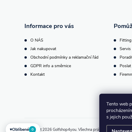
a
t
Informace pro vás
Pomůž
í
O NÁS
Fitting
Jak nakupovat
Servis 
Obchodní podmínky a reklamační řád
Poradi
GDPR info a směrnice
Poslat
Kontakt
Firemn
Tento web p
procházením
s jejich pou
♥
Oblíbené
Copyright 2026
Golfshop4you
. Všechna práva vyhrazena.
Upra
0
Nastaven