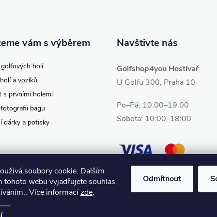
eme vám s výběrem
Navštivte nás
 golfových holí
Golfshop4you Hostivař
holí a vozíků
U Golfu 300, Praha 10
t s prvními holemi
Po–Pá: 10:00–19:00
 fotografii bagu
Sobota: 10:00–18:00
í dárky a potisky
oužívá soubory cookie. Dalším
Odmítnout
S
 tohoto webu vyjadřujete souhlas
žíváním.. Více informací
zde
.
vit nastavení cookies
í