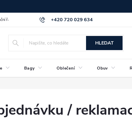
+420 720 029 634
ční řád
GDPR info a směrnice
Kontakt
HLEDAT
e
Bagy
Oblečení
Obuv
objednávku / reklama