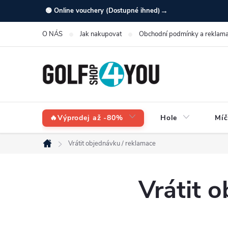
Přejít
→
🟢 Online vouchery (Dostupné ihned)
na
O NÁS
Jak nakupovat
Obchodní podmínky a reklama
obsah
🔥Výprodej až -80%
Hole
Míč
Vrátit objednávku / reklamace
Domů
Vrátit 