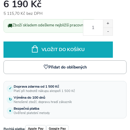
6 190 Kč
5 115,70 Kč bez DPH
Měrná
🚚
Zboží skladem odešleme nejbližší pracovní den.
cena:
VLOŽIT DO KOŠÍKU
♡
Přidat do oblíbených
Doprava zdarma od 1 500 Kč
✓
Platí při hodnotě nákupu alespoň 1 500 Kč
Výměna do 100 dnů
↻
Nenošené zboží; dopravu hradí zákazník
Bezpečná platba
●
Ověřené platební metody
Rychlá platba:
Apple Pay
Google Pay