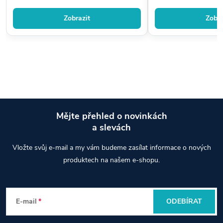
Zobrazit
Zobra
Mějte přehled o novinkách
a slevách
Z
Vložte svůj e-mail a my vám budeme zasílat informace o nových
á
produktech na našem e-shopu.
p
E-mail
ODEBÍRAT
a