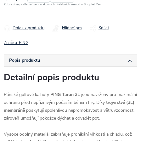
Zobrazí se podle zařízení a aktivních platebních metod v Shoptet Pay.
Dotaz k produktu
Hlídací pes
Sdílet
Značka:
PING
Popis produktu
Detailní popis produktu
Pánské golfové kalhoty
PING Taran 3L
jsou navrženy pro maximální
ochranu před nepříznivým počasím během hry. Díky
trojvrstvé (3L)
membráně
poskytují spolehlivou nepromokavost a větruvzdornost,
zároveň umožňují pokožce dýchat a odvádět pot.
Vysoce odolný materiál zabraňuje pronikání vlhkosti a chladu, což