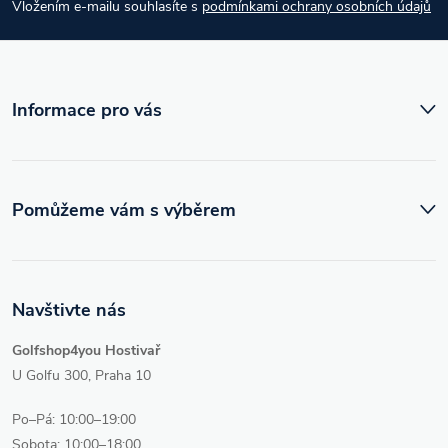
Vložením e-mailu souhlasíte s
podmínkami ochrany osobních údajů
t
í
Informace pro vás
Pomůžeme vám s výběrem
Navštivte nás
Golfshop4you Hostivař
U Golfu 300, Praha 10
Po–Pá: 10:00–19:00
Sobota: 10:00–18:00