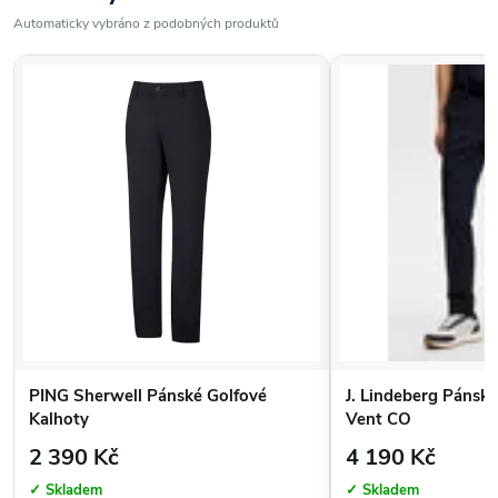
Elastický pas a nastavitelný stahování nohavic
Automaticky vybráno z podobných produktů
Vhodné pro deštivé a chladné počasí na golfu i outdoor
aktivitách
PING Sherwell Pánské Golfové
J. Lindeberg Pánsk
Kalhoty
Vent CO
2 390 Kč
4 190 Kč
✓ Skladem
✓ Skladem