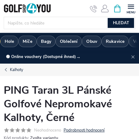
Přejít
NÁKUPNÍ
KOŠÍK
na
obsah
HLEDAT
Hole
Míče
Bagy
Oblečení
Obuv
Rukavice
Vo
→
🟢 Online vouchery (Dostupné ihned)
Kalhoty
PING Taran 3L Pánské
Golfové Nepromokavé
Kalhoty, Černé
Neohodnoceno
Podrobnosti hodnocení
Kód produktu:
Zvolte variantu