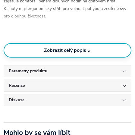
zajišťuje komfort i během dlouhých hodin na golfovém hřišti.
Kalhoty mají ergonomický střih pro volnost pohybu a zesílené švy
pro dlouhou životnost.
Barva:
černá (Black)
– univerzální a elegantní
⌄
Zobrazit celý popis
Trojvrstvá (3L) membrána: nepromokavá, větruodolná,
prodyšná
Parametry produktu
Odolný a lehký materiál
Recenze
Diskuse
Ergonomický střih pro maximální komfort a pohybovou
volnost
Zesílené švy pro lepší odolnost proti opotřebení
Mohlo by se vám líbit