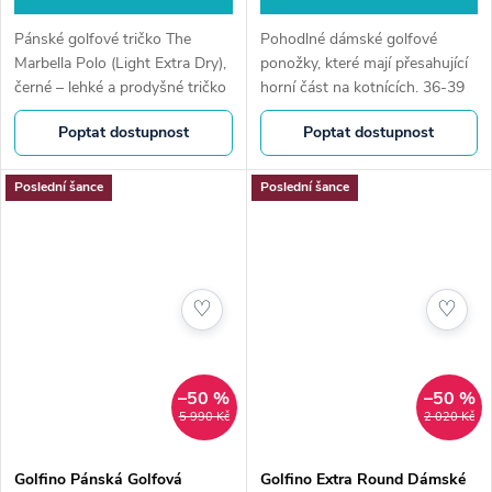
Pánské golfové tričko The
Pohodlné dámské golfové
Marbella Polo (Light Extra Dry),
ponožky, které mají přesahující
černé – lehké a prodyšné tričko
horní část na kotnících. 36-39
s rychleschnoucím materiálem
Poptat dostupnost
Poptat dostupnost
pro maximální komfort na
hřišti. Elegantní střih a...
Poslední šance
Poslední šance
♡
♡
–50 %
–50 %
5 990 Kč
2 020 Kč
Golfino Pánská Golfová
Golfino Extra Round Dámské