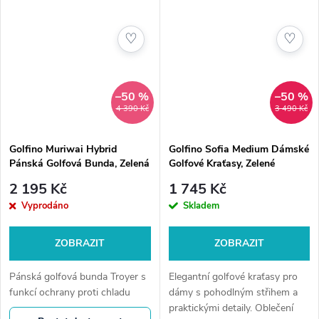
♡
♡
–50 %
–50 %
4 390 Kč
3 490 Kč
Golfino Muriwai Hybrid
Golfino Sofia Medium Dámské
Pánská Golfová Bunda, Zelená
Golfové Kraťasy, Zelené
2 195 Kč
1 745 Kč
Vyprodáno
Skladem
ZOBRAZIT
ZOBRAZIT
Pánská golfová bunda Troyer s
Elegantní golfové kraťasy pro
funkcí ochrany proti chladu
dámy s pohodlným střihem a
praktickými detaily. Oblečení