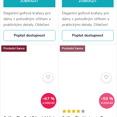
ZOBRAZIT
ZOBRAZIT
Elegantní golfové kraťasy pro
Elegantní golfové kraťasy pro
dámy s pohodlným střihem a
dámy s pohodlným střihem a
praktickými detaily. Oblečení
praktickými detaily. Oblečení
pro golfistky, které nezklame
pro golfistky, které nezklame
Poptat dostupnost
Poptat dostupnost
ani mimo hřiště.
ani mimo hřiště.
Poslední šance
Poslední šance
♡
♡
–67 %
–50 %
2 490 Kč
3 290 Kč