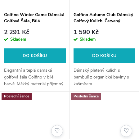
Golfino Winter Game Dámská
Golfino Autumn Club Dámský
Golfová Šála, Bílá
Golfový Kulich, Červený
2 291 Kč
1 590 Kč
Skladem
Skladem
DO KOŠÍKU
DO KOŠÍKU
Elegantní a teplá dámská
Dámský pletený kulich s
golfová šála Golfino v bílé
bambulí z organické bavlny s
barvě. Měkký materiál příjemný
kašmírem
na dotek, ideální na zimní
Poslední šance
Poslední šance
golfové hry i volný čas. Stylový
doplněk pro pohodlí a
ochranu...
♡
♡