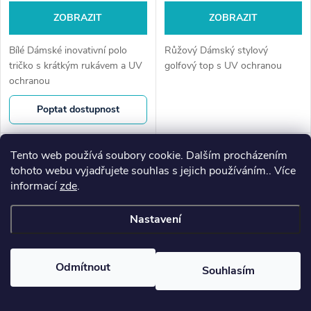
ZOBRAZIT
ZOBRAZIT
Bílé Dámské inovativní polo
Růžový Dámský stylový
tričko s krátkým rukávem a UV
golfový top s UV ochranou
ochranou
Poptat dostupnost
Tento web používá soubory cookie. Dalším procházením
tohoto webu vyjadřujete souhlas s jejich používáním.. Více
♡
♡
informací
zde
.
Nastavení
Odmítnout
Souhlasím
♥
Oblíbené
0