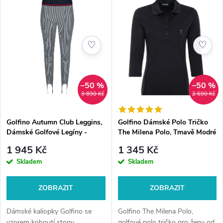
z
ý
Nejprodávanější
e
p
Abecedně
♡
♡
n
i
í
s
–50 %
–50 %
3 890 Kč
2 690 Kč
p
p
Golfino Autumn Club Leggins,
Golfino Dámské Polo Tričko
r
Dámské Golfové Legíny -
The Milena Polo, Tmavě Modré
r
kaliopky, Kohoutí stopa
o
1 945 Kč
1 345 Kč
o
Skladem
Skladem
d
d
ZOBRAZIT
ZOBRAZIT
u
u
Dámské kaliopky Golfino se
Golfino The Milena Polo,
vzorem kohoutí stopy
golfové polo tričko pro ženy od