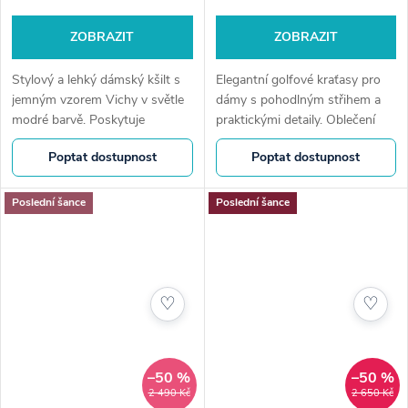
ZOBRAZIT
ZOBRAZIT
Stylový a lehký dámský kšilt s
Elegantní golfové kraťasy pro
jemným vzorem Vichy v světle
dámy s pohodlným střihem a
modré barvě. Poskytuje
praktickými detaily. Oblečení
efektivní ochranu proti slunci
pro golfistky, které nezklame
Poptat dostupnost
Poptat dostupnost
během golfu i outdoorových
ani mimo hřiště.
aktivit. Nastavitelný pásek pro...
Poslední šance
Poslední šance
♡
♡
–50 %
–50 %
2 490 Kč
2 650 Kč