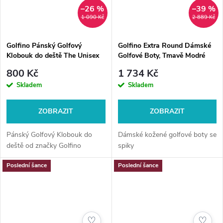
–26 %
–39 %
1 090 Kč
2 889 Kč
Golfino Pánský Golfový
Golfino Extra Round Dámské
Klobouk do deště The Unisex
Golfové Boty, Tmavě Modré
Rain Hat, Černá
800 Kč
1 734 Kč
Skladem
Skladem
ZOBRAZIT
ZOBRAZIT
Pánský Golfový Klobouk do
Dámské kožené golfové boty se
deště od značky Golfino
spiky
Poslední šance
Poslední šance
♡
♡