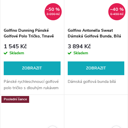
–50 %
–40 %
3 090 Kč
6 490 Kč
Golfino Dunning Pánské
Golfino Antonella Sweat
Golfové Polo Tričko, Tmavě
Dámská Golfová Bunda, Bílá
Červené
1 545 Kč
3 894 Kč
Skladem
Skladem
ZOBRAZIT
ZOBRAZIT
Pánské rychleschnoucí golfové
Dámská golfová bunda bílá
polo tričko s dlouhým rukávem
Poslední šance