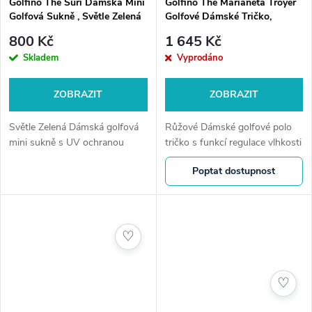
Golfino The Suri Dámská Mini
Golfino The Marianeta Troyer
Golfová Sukně , Světle Zelená
Golfové Dámské Tričko,
Růžové
800 Kč
1 645 Kč
Skladem
Vyprodáno
ZOBRAZIT
ZOBRAZIT
Světle Zelená Dámská golfová
Růžové Dámské golfové polo
mini sukně s UV ochranou
tričko s funkcí regulace vlhkosti
Poptat dostupnost
♡
♡