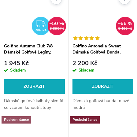
–50 %
–66 %
ZDARMA
3 890 Kč
6 490 Kč
ZDARMA
Golfino Autumn Club 7/8
Golfino Antonella Sweat
Dámské Golfové Legíny,
Dámská Golfová Bunda,
kohoutí stopa
Tmavě Modrá
1 945 Kč
2 200 Kč
Skladem
Skladem
ZOBRAZIT
ZOBRAZIT
Dámské golfové kalhoty slim fit
Dámská golfová bunda tmavě
se vzorem kohoutí stopy
modrá
Poslední šance
Poslední šance