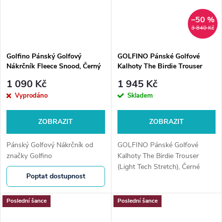
–50 %
3 840 Kč
Golfino Pánský Golfový
GOLFINO Pánské Golfové
Nákrčník Fleece Snood, Černý
Kalhoty The Birdie Trouser
(Light Tech Stretch), Černé
1 090 Kč
1 945 Kč
Vyprodáno
Skladem
ZOBRAZIT
ZOBRAZIT
Pánský Golfový Nákrčník od
GOLFINO Pánské Golfové
značky Golfino
Kalhoty The Birdie Trouser
(Light Tech Stretch), Černé
Poptat dostupnost
Poslední šance
Poslední šance