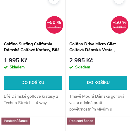
–50 %
–50 %
3 991 Kč
5 990 Kč
Golfino Surfing California
Golfino Drive Micro Gilet
Dámské Golfové Kraťasy, Bílé
Golfová Dámská Vesta ,
Tmavě Modrá
1 995 Kč
2 995 Kč
Skladem
Skladem
DO KOŠÍKU
DO KOŠÍKU
Bílé Dámské golfové kraťasy z
Tmavě Modrá Dámská golfová
Techno Stretch - 4 way
vesta odolná proti
povětrnostním vlivům s
integrovanou kapucí
Poslední šance
Poslední šance