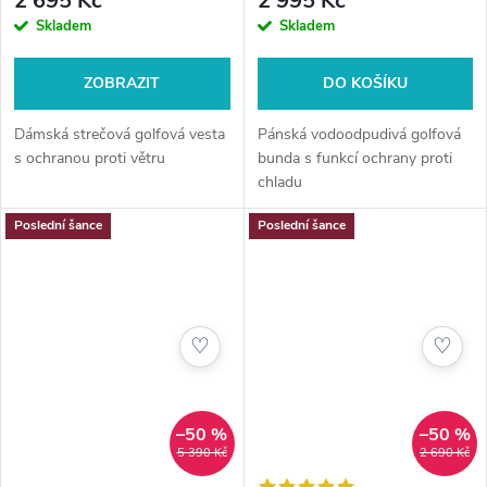
2 695 Kč
2 995 Kč
Skladem
Skladem
ZOBRAZIT
DO KOŠÍKU
Dámská strečová golfová vesta
Pánská vodoodpudivá golfová
s ochranou proti větru
bunda s funkcí ochrany proti
chladu
Poslední šance
Poslední šance
♡
♡
–50 %
–50 %
5 390 Kč
2 690 Kč