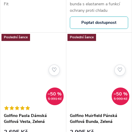
Fit
bunda s elastanem a funkcí
ochrany proti chladu
Poptat dostupnost
Poslední šance
Poslední šance
♡
♡
–50 %
–50 %
5 391 Kč
5 990 Kč
Golfino Paola Dámská
Golfino Muirfield Pánská
Golfová Vesta, Zelená
Golfová Bunda, Zelená