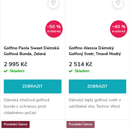
♡
♡
–50 %
–40 %
5 990 Kč
4 190 Kč
Golfino Paola Sweat Dámská
Golfino Alessia Dámský
Golfová Bunda, Zelená
Golfový Svetr, Tmavě Modrý
2 995 Kč
2 514 Kč
Skladem
Skladem
ZOBRAZIT
ZOBRAZIT
Dámská strečová golfová
Dámský teplý golfový svetr z
bunda s ochranou proti
udržitelné vlny Techno Wool
chladnému počasí
Poslední šance
Poslední šance