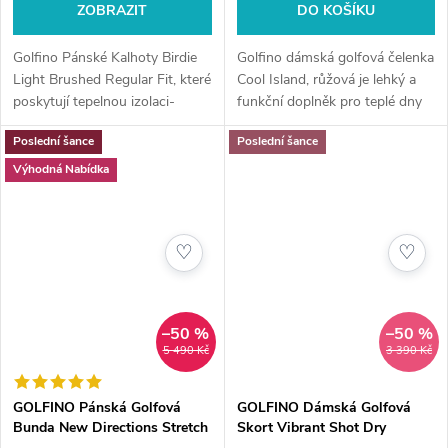
ZOBRAZIT
DO KOŠÍKU
Golfino Pánské Kalhoty Birdie
Golfino dámská golfová čelenka
Light Brushed Regular Fit, které
Cool Island, růžová je lehký a
poskytují tepelnou izolaci-
funkční doplněk pro teplé dny
tmavě modré.
na hřišti. Pomáhá odvádět pot,
Poslední šance
Poslední šance
udržuje vlasy na místě a
zároveň dodává outfitu svěží,...
Výhodná Nabídka
♡
♡
–50 %
–50 %
5 490 Kč
3 390 Kč
GOLFINO Pánská Golfová
GOLFINO Dámská Golfová
Bunda New Directions Stretch
Skort Vibrant Shot Dry
Micro Jacket, Černé
Comfort Skort, Bílá