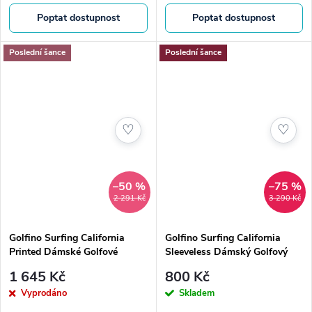
Poptat dostupnost
Poptat dostupnost
Poslední šance
Poslední šance
♡
♡
–50 %
–75 %
2 291 Kč
3 290 Kč
Golfino Surfing California
Golfino Surfing California
Printed Dámské Golfové
Sleeveless Dámský Golfový
Tričko, Bílé
Top , Růžový
1 645 Kč
800 Kč
Vyprodáno
Skladem