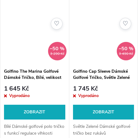
♡
♡
–50 %
–50 %
3 290 Kč
3 490 Kč
Golfino The Marina Golfové
Golfino Cap Sleeve Dámské
Dámské Tričko, Bílé, velikost
Golfové Tričko, Světle Zelené
44
1 645 Kč
1 745 Kč
Vyprodáno
Vyprodáno
ZOBRAZIT
ZOBRAZIT
Bílé Dámské golfové polo tričko
Světle Zelené Dámské golfové
s funkcí regulace vlhkosti
tričko bez rukávů