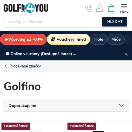
Přejít
NÁKUPNÍ
KOŠÍK
na
obsah
HLEDAT
🔥Výprodej až -80%
🎁 Vouchery ihned
Hole
Míče
B
→
🟢 Online vouchery (Dostupné ihned)
Prodávané značky
Golfino
Ř
Doporučujeme
a
Nejlevnější
V
Poslední šance
Poslední šance
Nejdražší