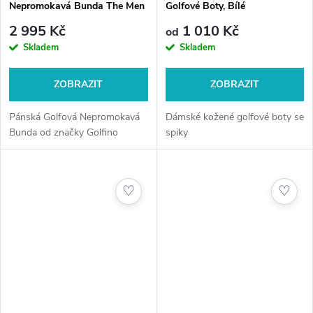
Nepromokavá Bunda The Men
Golfové Boty, Bílé
Rain Jacket (Waterproof),
2 995 Kč
1 010 Kč
od
Červená
Skladem
Skladem
ZOBRAZIT
ZOBRAZIT
Pánská Golfová Nepromokavá
Dámské kožené golfové boty se
Bunda od značky Golfino
spiky
♡
♡