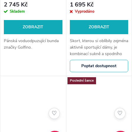
2 745 Kč
1 695 Kč
Skladem
Vyprodáno
ZOBRAZIT
ZOBRAZIT
Pánská voduodpuzující bunda
Skort, kterou si oblíbily zejména
značky Golfino.
aktivně sportující dámy, je
kombinací sukně a spodního
prádla a je skvělým doplňkem
Poptat dostupnost
pro teplejší dny na hřišti.
Poslední šance
♡
♡