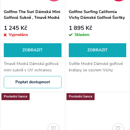
Golfino The Suri Dámská Mini
Golfino Surfing California
Golfová Sukně , Tmavě Modrá
Vichy Dámské Golfové Šortky
, Světle Modré
1 245 Kč
1 895 Kč
Vyprodáno
Skladem
ZOBRAZIT
ZOBRAZIT
Tmavě Modrá Dámská golfová
Světle Modré Dámské golfové
mini sukně s UV ochranou
kraťasy se vzorem Vichy
Poptat dostupnost
Poslední šance
Poslední šance
♡
♡