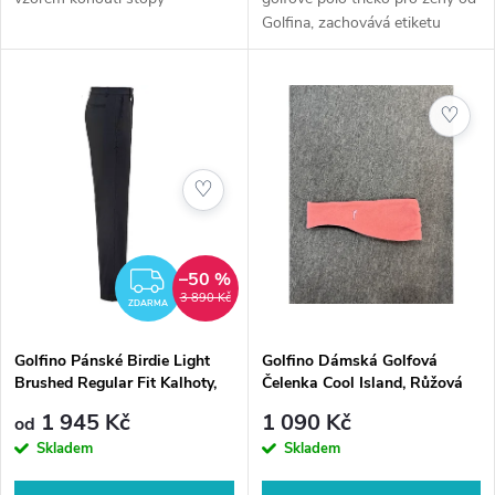
k
Golfina, zachovává etiketu
k
svým klasickým designem se ¾
t
rukávy a slim fit střihem.
t
ů
♡
ů
♡
–50 %
ZDARMA
3 890 Kč
ZDARMA
Golfino Pánské Birdie Light
Golfino Dámská Golfová
Brushed Regular Fit Kalhoty,
Čelenka Cool Island, Růžová
Tmavě Modrá
1 945 Kč
1 090 Kč
od
Skladem
Skladem