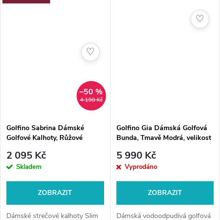
♡
♡
–50 %
4 190 Kč
Golfino Sabrina Dámské
Golfino Gia Dámská Golfová
Golfové Kalhoty, Růžové
Bunda, Tmavě Modrá, velikost
36
2 095 Kč
5 990 Kč
Skladem
Vyprodáno
ZOBRAZIT
ZOBRAZIT
Dámské strečové kalhoty Slim
Dámská vodoodpudivá golfová