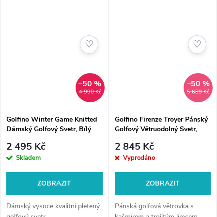
♡
♡
–50 %
–50 %
4 990 Kč
5 689 Kč
Golfino Winter Game Knitted
Golfino Firenze Troyer Pánský
Dámský Golfový Svetr, Bílý
Golfový Větruodolný Svetr,
Šedý
2 495 Kč
2 845 Kč
Skladem
Vyprodáno
ZOBRAZIT
ZOBRAZIT
Dámský vysoce kvalitní pletený
Pánská golfová větrovka s
golfový svetr
kašmírem a trojitým límcem