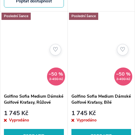
Poptat dostupnost
pro golfistky, které nezklame
ani mimo hřiště.
Poslední šance
Poslední šance
♡
♡
–50 %
–50 %
3 490 Kč
3 490 Kč
Golfino Sofia Medium Dámské
Golfino Sofia Medium Dámské
Golfové Kraťasy, Růžové
Golfové Kraťasy, Bílé
1 745 Kč
1 745 Kč
Vyprodáno
Vyprodáno