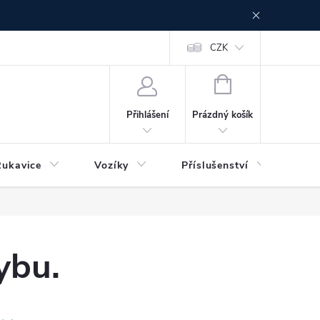
CZK
NÁKUPNÍ
KOŠÍK
Prázdný košík
Přihlášení
Rukavice
Vozíky
Příslušenství
Ser
ybu.