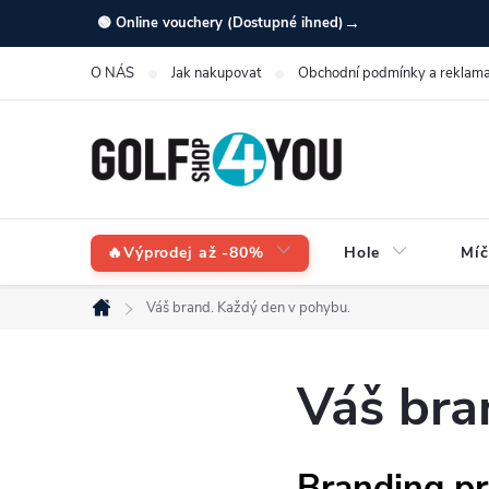
Přejít
→
🟢 Online vouchery (Dostupné ihned)
na
O NÁS
Jak nakupovat
Obchodní podmínky a reklama
obsah
🔥Výprodej až -80%
Hole
Míč
Váš brand. Každý den v pohybu.
Domů
Váš bra
Branding pr