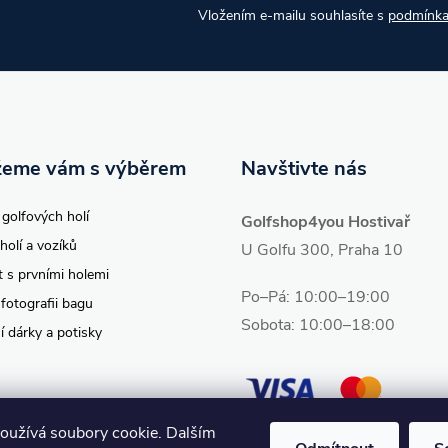
Vložením e-mailu souhlasíte s
podmínka
eme vám s výběrem
Navštivte nás
 golfových holí
Golfshop4you Hostivař
holí a vozíků
U Golfu 300, Praha 10
t s prvními holemi
Po–Pá: 10:00–19:00
 fotografii bagu
Sobota: 10:00–18:00
í dárky a potisky
oužívá soubory cookie. Dalším