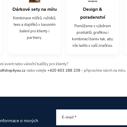
Dárkové sety na míru
Design &
poradenství
Kombinace míčků, ručníků,
tees a doplňků v luxusním
Pomůžeme s výběrem
balení pro klienty i
produktů, grafikou i
partnery.
kombinací barev tak, aby
vše ladilo s vaší značkou.
mní event nebo vánoční balíčky pro klienty?
olfshop4you.cz
nebo volejte
+420 603 288 239
– připravíme návrh na míru.
E-mail
 informace o nových