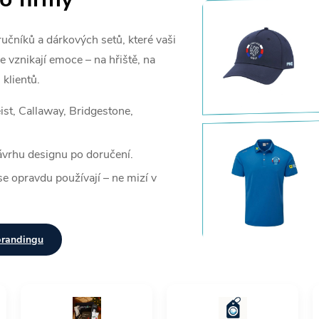
ručníků a dárkových setů, které vaši
 vznikají emoce – na hřiště, na
 klientů.
ist, Callaway, Bridgestone,
ávrhu designu po doručení.
se opravdu používají – ne mizí v
brandingu