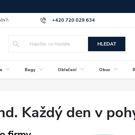
+420 720 029 634
ční řád
GDPR info a směrnice
Kontakt
HLEDAT
e
Bagy
Oblečení
Obuv
nd. Každý den v poh
o firmy