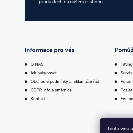
produktech na našem e-shopu.
á
p
a
t
Informace pro vás
Pomůž
í
O NÁS
Fitting
Jak nakupovat
Servis 
Obchodní podmínky a reklamační řád
Poradi
GDPR info a směrnice
Poslat
Kontakt
Firemn
Tento web p