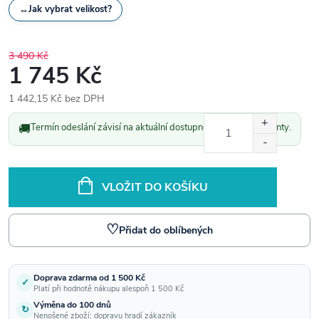
↔
Jak vybrat velikost?
3 490 Kč
1 745 Kč
1 442,15 Kč bez DPH
Měrná
🚚
Termín odeslání závisí na aktuální dostupnosti vybrané varianty.
cena:
VLOŽIT DO KOŠÍKU
♡
Přidat do oblíbených
Doprava zdarma od 1 500 Kč
✓
Platí při hodnotě nákupu alespoň 1 500 Kč
Výměna do 100 dnů
↻
Nenošené zboží; dopravu hradí zákazník