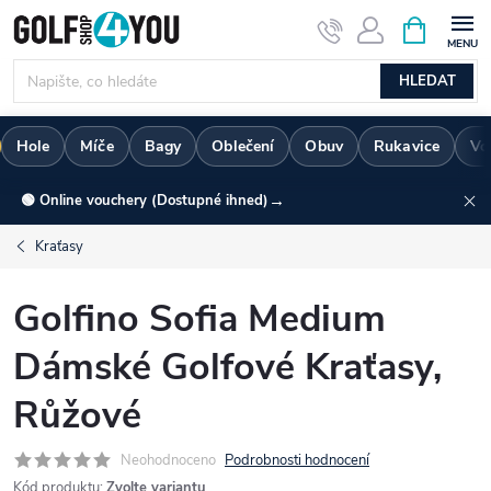
Přejít
NÁKUPNÍ
KOŠÍK
na
obsah
HLEDAT
Hole
Míče
Bagy
Oblečení
Obuv
Rukavice
Vo
→
🟢 Online vouchery (Dostupné ihned)
Kraťasy
Golfino Sofia Medium
Dámské Golfové Kraťasy,
Růžové
Neohodnoceno
Podrobnosti hodnocení
Kód produktu:
Zvolte variantu