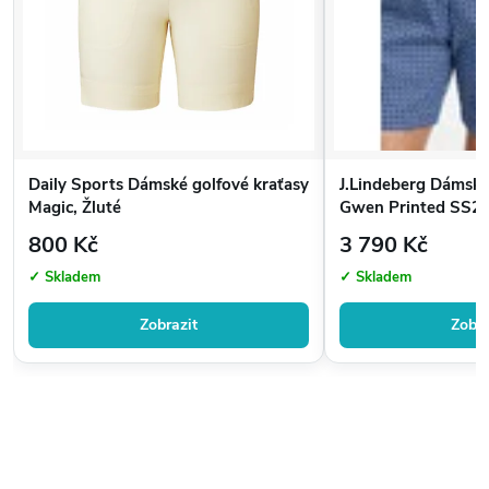
Materiál:
95 % polyester, 5 % elastan
(Certifikováno dle OEKO-TEX® Standard 100)
Daily Sports Dámské golfové kraťasy
J.Lindeberg Dámské
Pokyny pro údržbu:
Magic, Žluté
Gwen Printed SS2
800 Kč
3 790 Kč
Prát na 30 °C (jemný cyklus)
✓ Skladem
✓ Skladem
Nesušit v sušičce
Zobrazit
Zobra
Nečistit chemicky
Nebělit
Žehlit na nízkou teplotu