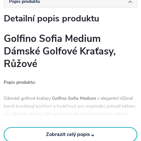
Popis produktu
Detailní popis produktu
Golfino Sofia Medium
Dámské Golfové Kraťasy,
Růžové
Popis produktu:
Dámské golfové kraťasy
Golfino Sofia Medium
v elegantní růžové
barvě kombinují komfort a funkčnost pro maximální pohodlí během
hry. Středně dlouhý střih poskytuje dostatečné zakrytí a volnost
pohybu, zatímco pružný materiál zajišťuje optimální pohodlí i při
delších hrách.
⌄
Zobrazit celý popis