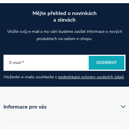
Mějte přehled o novinkách
Tabulka velikostí (dámské):
a slevách
Z
Vložte svůj e-mail a my vám budeme zasílat informace o nových
á
EU Velikost
Obvod pasu (cm)
Obvod boků (cm)
produktech na našem e-shopu.
XS (34)
64–68
88–92
p
S (36)
68–72
92–96
M (38)
72–76
96–100
E-mail
ODEBÍRAT
a
L (40)
76–80
100–104
XL (42)
80–84
104–108
Vložením e-mailu souhlasíte s
podmínkami ochrany osobních údajů
t
Kategorie produktu:
Dámské golfové oblečení
Typ oděvu:
Golfové kraťasy
í
Barva:
Růžová
Sezóna:
Jaro/Léto
Informace pro vás
Země původu:
EU