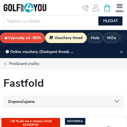
Přejít
NÁKUPNÍ
KOŠÍK
na
obsah
HLEDAT
🔥Výprodej až -80%
🎁 Vouchery ihned
Hole
Míče
B
→
🟢 Online vouchery (Dostupné ihned)
Prodávané značky
Fastfold
Ř
Doporučujeme
a
Nejlevnější
V
−30 % jen na e-shopu | Kód:
NOVINKA
Nejdražší
ESHOP30