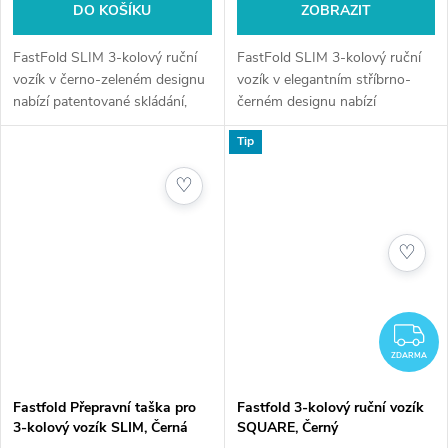
DO KOŠÍKU
ZOBRAZIT
FastFold SLIM 3-kolový ruční
FastFold SLIM 3-kolový ruční
vozík v černo-zeleném designu
vozík v elegantním stříbrno-
nabízí patentované skládání,
černém designu nabízí
snadné manévrování a pevnou
patentované skládání, stabilitu a
Tip
konstrukci. Váha 6,7 kg, brzdy a
lehkost. Váha 6,7 kg, držáky a
držáky.
brzdy.
♡
♡
Z
ZDARMA
Fastfold Přepravní taška pro
Fastfold 3-kolový ruční vozík
3-kolový vozík SLIM, Černá
SQUARE, Černý