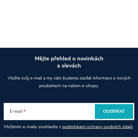
O
v
l
á
Mějte přehled o novinkách
d
a slevách
Z
a
Vložte svůj e-mail a my vám budeme zasílat informace o nových
á
produktech na našem e-shopu.
c
p
í
E-mail
ODEBÍRAT
p
a
r
Vložením e-mailu souhlasíte s
podmínkami ochrany osobních údajů
t