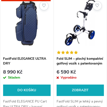
z
ý
♡
♡
Nejprodávanější
e
p
Abecedně
n
i
í
s
p
p
FastFold ELEGANCE ULTRA
Fold SLIM – plochý kompaktní
r
DRY
golfový vozík s patentovaným
r
skládáním
o
8 990 Kč
6 590 Kč
o
Skladem
Vyprodáno
d
d
DO KOŠÍKU
ZOBRAZIT
u
u
FastFold ELEGANCE PU Cart
FastFold SLIM je lehký a pevný
Bag ULTRA DRY – luxusní
golfový vozík s patentovanou