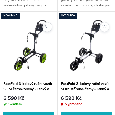
k
voděodolný golfový bag na
skládací technologií, ideální pro
k
vozík
snadné přenášení a skladování.
t
NOVINKA
NOVINKA
Váha 6,7 kg, brzdy a držáky na
t
příslušenství.
ů
♡
♡
ů
FastFold 3-kolový ruční vozík
FastFold 3-kolový ruční vozík
SLIM černo-zelený – lehký a
SLIM stříbrno-černý – lehký a
kompaktní golfový vozík
kompaktní golfový vozík
6 590 Kč
6 590 Kč
Skladem
Vyprodáno