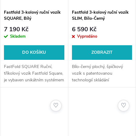
Fastfold 3-kolový ruční vozík
Fastfold 3-kolový ruční vozík
SQUARE, Bílý
SLIM, Bílo-Černý
7 190 Kč
6 590 Kč
Skladem
Vyprodáno
DO KOŠÍKU
ZOBRAZIT
FastFold SQUARE Ruční,
Bílo-černý plochý, špičkový
tříkolový vozík Fastfold Square,
vozík s patentovanou
je vybaven unikátním systémem
technologií skládání
Click - Držák bagu, který
můžete ponechat fixovaný na
horní části bagu a před hrou...
♡
♡