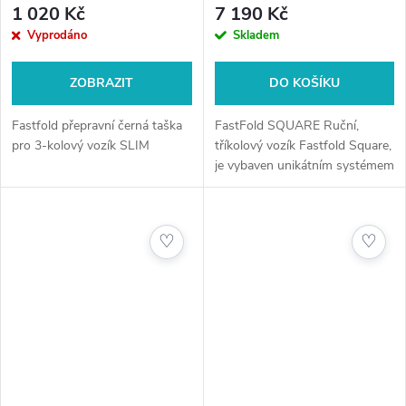
1 020 Kč
7 190 Kč
Vyprodáno
Skladem
ZOBRAZIT
DO KOŠÍKU
Fastfold přepravní černá taška
FastFold SQUARE Ruční,
pro 3-kolový vozík SLIM
tříkolový vozík Fastfold Square,
je vybaven unikátním systémem
Click - Držák bagu, který
můžete ponechat fixovaný na
horní části bagu a před hrou...
♡
♡