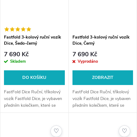
Fastfold 3-kolový ruční vozík
Fastfold 3-kolový ruční vozík
Dice, Šedo-černý
Dice, Černý
7 690 Kč
7 690 Kč
Skladem
Vyprodáno
DO KOŠÍKU
ZOBRAZIT
FastFold Dice Ruční, tříkolový
FastFold Dice Ruční, tříkolový
vozík Fastfold Dice, je vybaven
vozík Fastfold Dice, je vybaven
předním kolečkem, které se
předním kolečkem, které se
otáčí o 360 stupňů a unikátním
otáčí o 360 stupňů a unikátním
systémem Click - Držák bagu,
systémem Click - Držák bagu,
který můžete ponechat...
který můžete ponechat...
♡
♡