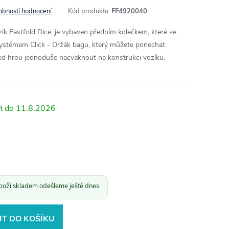
obnosti hodnocení
Kód produktu:
FF4920040
zík Fastfold Dice, je vybaven předním kolečkem, které se
systémem Click - Držák bagu, který můžete ponechat
řed hrou jednoduše nacvaknout na konstrukci vozíku.
11.8.2026
boží skladem odešleme ještě dnes.
IT DO KOŠÍKU