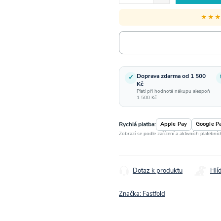
★★
Doprava zdarma od 1 500
✓
Kč
Platí při hodnotě nákupu alespoň
1 500 Kč
Rychlá platba:
Apple Pay
Google P
Zobrazí se podle zařízení a aktivních platební
Dotaz k produktu
Hlí
Značka:
Fastfold