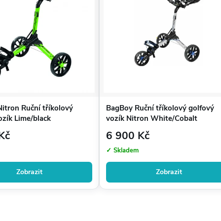
itron Ruční tříkolový
BagBoy Ruční tříkolový golfový
ozík Lime/black
vozík Nitron White/Cobalt
Kč
6 900 Kč
✓ Skladem
Zobrazit
Zobrazit