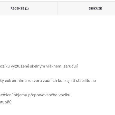
RECENZE (1)
DISKUZE
 vozíku vyztužené skelným vláknem, zaručují
y extrémnímu rozvoru zadních kol zajistí stabilitu na
menšení objemu přepravovaného vozíku.
stupňů.