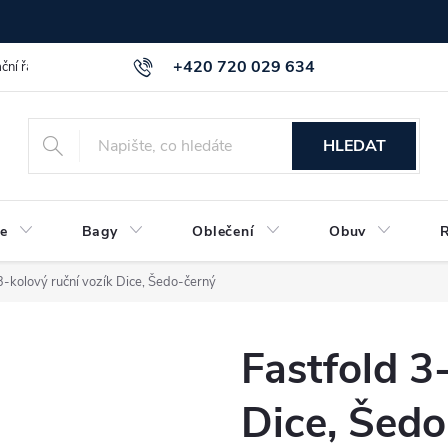
+420 720 029 634
ční řád
GDPR info a směrnice
Kontakt
HLEDAT
e
Bagy
Oblečení
Obuv
3-kolový ruční vozík Dice, Šedo-černý
Fastfold 3
Dice, Šedo