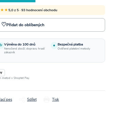
★★★
5,0 z 5 · 93 hodnocení obchodu
♡
Přidat do oblíbených
Výměna do 100 dnů
Bezpečná platba
↻
●
Nenošené zboží; dopravu hradí
Ověřené platební metody
zákazník
ay
ch metod v Shoptet Pay.
dací pes
Sdílet
Tisk