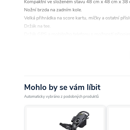
Kompaktní ve složeném stavu 48 cm x 48 cm x 38 
Nožní brzda na zadním kole.
Velká přihrádka na score kartu, míčky a ostatní přís
Držák na tee.
Držák GPS a mobilního telefonu s možností připoj
Úložná síťka
Držák míčků
Přední otočné kolečko 9,5".
Zadní kolečko 12".
Markovátko s logem Fastfold
Kompatibilní se stand bagem.
Mohlo by se vám líbit
Suchý zip pro uložení rukavice
Automaticky vybráno z podobných produktů
Držák složeného deštníku mimo gumové držáky bagu,
Odnímatelný horní držák bagu.
Váha 8kg