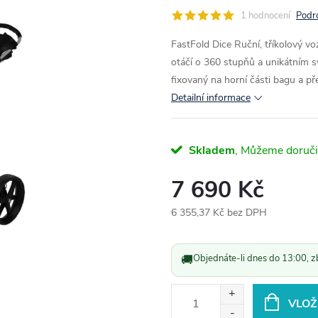
1 hodnocení
Podr
FastFold Dice
Ruční, tříkolový vo
otáčí o 360 stupňů a unikátním 
fixovaný na horní části bagu a p
Detailní informace
Skladem
7 690 Kč
6 355,37 Kč bez DPH
Měrná
cena:
🚚
Objednáte-li dnes do 13:00, z
VLOŽ