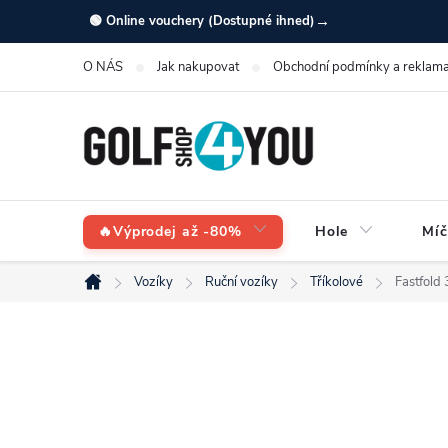
Přejít
→
🟢 Online vouchery (Dostupné ihned)
na
O NÁS
Jak nakupovat
Obchodní podmínky a reklama
obsah
🔥Výprodej až -80%
Hole
Míč
Vozíky
Ruční vozíky
Tříkolové
Fastfold 
Domů