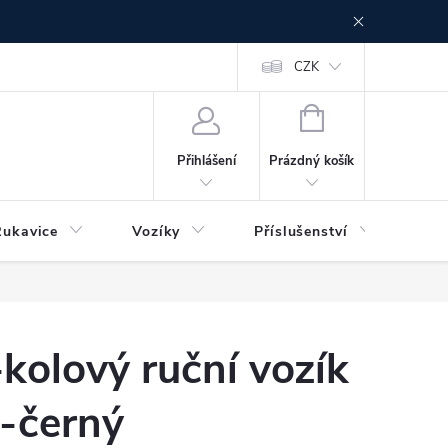
CZK
NÁKUPNÍ
KOŠÍK
Prázdný košík
Přihlášení
Rukavice
Vozíky
Příslušenství
Ser
-kolový ruční vozík
-černý