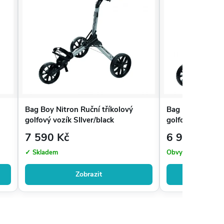
Bag Boy Nitron Ruční tříkolový
Bag Boy Nitron 
golfový vozík SIlver/black
golfový vozík B
7 590 Kč
6 900 Kč
✓ Skladem
Obvykle do 7 dnů
Zobrazit
Zo