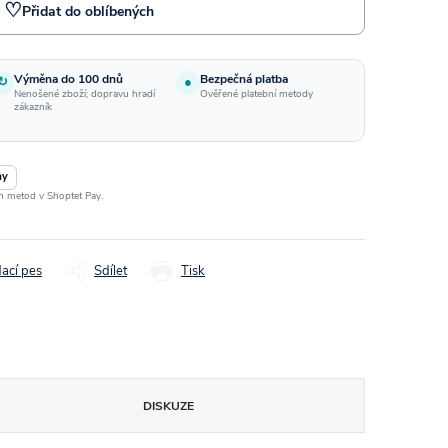
♡
Přidat do oblíbených
Výměna do 100 dnů
Bezpečná platba
↻
●
Nenošené zboží; dopravu hradí
Ověřené platební metody
zákazník
ay
ch metod v Shoptet Pay.
dací pes
Sdílet
Tisk
DISKUZE