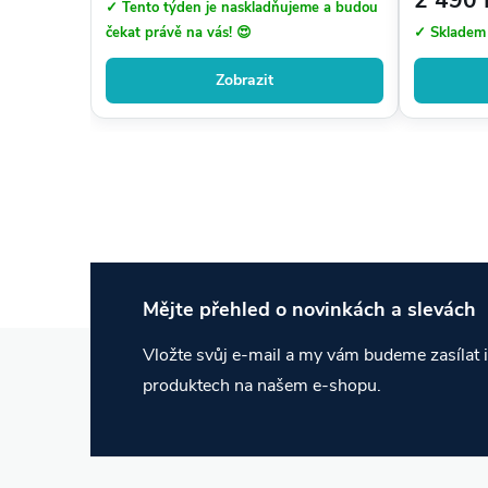
✓ Tento týden je naskladňujeme a budou
čekat právě na vás! 😍
✓ Skladem
Zobrazit
Mějte přehled o novinkách
a slevách
Z
Vložte svůj e-mail a my vám budeme zasílat
produktech na našem e-shopu.
á
p