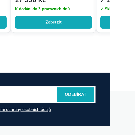
K dodání do 3 pracovních dnů
✓ Skladem
Zobrazit
Zo
ODEBÍRAT
mi ochrany osobních údajů