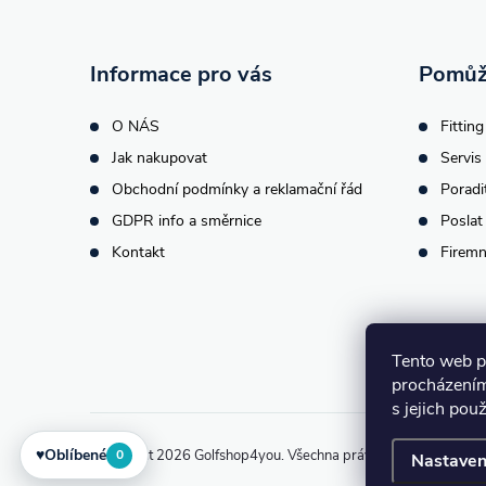
a
t
Informace pro vás
Pomůž
í
O NÁS
Fitting
Jak nakupovat
Servis 
Obchodní podmínky a reklamační řád
Poradi
GDPR info a směrnice
Poslat
Kontakt
Firemn
Tento web p
procházením
s jejich pou
♥
Oblíbené
Copyright 2026
Golfshop4you
. Všechna práva vyhrazena.
Upra
0
Nastaven