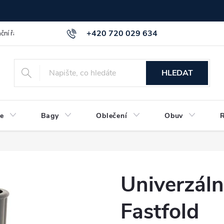
+420 720 029 634
ční řád
GDPR info a směrnice
Kontakt
HLEDAT
e
Bagy
Oblečení
Obuv
Univerzáln
Fastfold