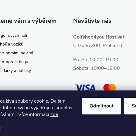
eme vám s výběrem
Navštivte nás
 golfových holí
Golfshop4you Hostivař
holí a vozíků
U Golfu 300, Praha 10
t s prvními holemi
Po–Pá: 10:00–19:00
 fotografii bagu
Sobota: 10:00–18:00
í dárky a potisky
oužívá soubory cookie. Dalším
Odmítnout
S
 tohoto webu vyjadřujete souhlas
žíváním.. Více informací
zde
.
vit nastavení cookies
í