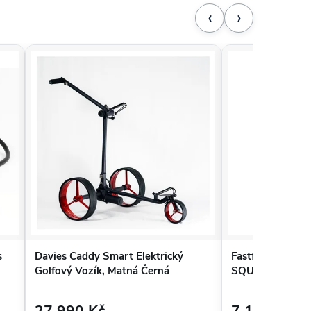
‹
›
s
Davies Caddy Smart Elektrický
Fastfold 3-kolov
Golfový Vozík, Matná Černá
SQUARE, Černý
27 990 Kč
7 190 Kč