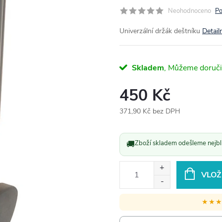
Neohodnoceno
Po
Univerzální držák deštníku
Detail
Skladem
450 Kč
371,90 Kč bez DPH
Měrná
cena:
🚚
Zboží skladem odešleme nejbli
VLOŽ
★★