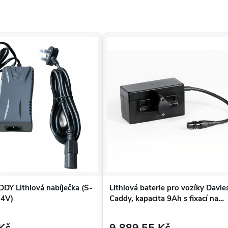
Y Lithiová nabíječka (S-
Lithiová baterie pro vozíky Davie
.4V)
Caddy, kapacita 9Ah s fixací na
přední osu vozíku
Kč
9 889,55 Kč