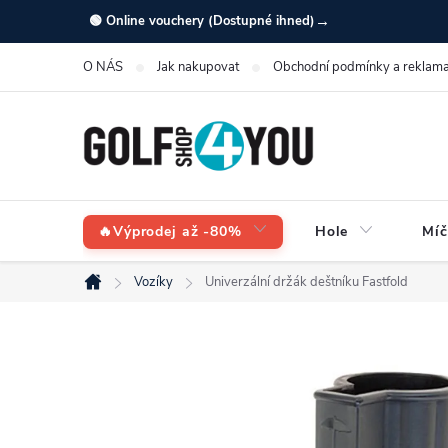
Přejít
→
🟢 Online vouchery (Dostupné ihned)
na
O NÁS
Jak nakupovat
Obchodní podmínky a reklama
obsah
🔥Výprodej až -80%
Hole
Míč
Vozíky
Univerzální držák deštníku Fastfold
Domů