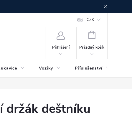
CZK
NÁKUPNÍ
KOŠÍK
Prázdný košík
Přihlášení
Rukavice
Vozíky
Příslušenství
Ser
í držák deštníku