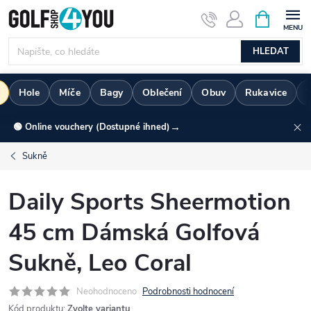
Přejít
NÁKUPNÍ
KOŠÍK
na
obsah
HLEDAT
Hole
Míče
Bagy
Oblečení
Obuv
Rukavice
→
🟢 Online vouchery (Dostupné ihned)
Sukně
Daily Sports Sheermotion
45 cm Dámská Golfová
Sukně, Leo Coral
Neohodnoceno
Podrobnosti hodnocení
Kód produktu:
Zvolte variantu