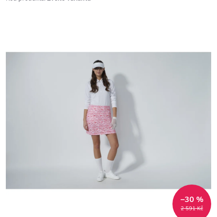
–30 %
2 591 Kč