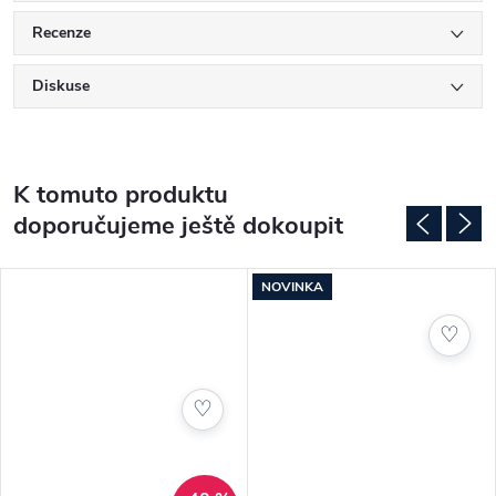
✔️ Vnitřní kraťasy pro komfort a krytí
✔️ Elastický pas pro snadné oblékání
Recenze
Diskuse
Vlastnosti:
Pravidelný střih (regular fit)
K tomuto produktu
Tištěný strečový mesh jersey – lehký a vzdušný
doporučujeme ještě dokoupit
Vnitřní kraťasy z měkkého materiálu
NOVINKA
Dva přední šikmé kapsy
♡
Rychleschnoucí a savý materiál s technologií Quick Dry
♡
Elastický pas bez zapínání
Materiál: