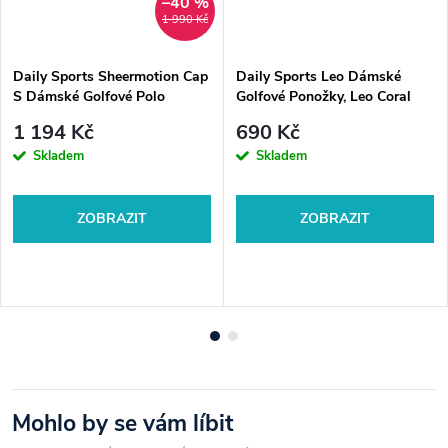
–40 %
🧵 88 % polyester, 12 % elastan
1 990 Kč
Údržba:
Daily Sports Sheermotion Cap
Daily Sports Leo Dámské
🫧 Praní na 40 °C
S Dámské Golfové Polo
Golfové Ponožky, Leo Coral
🚫 Nesušit v sušičce
Tričko, Leo Coral
1 194 Kč
690 Kč
🧼 Žehlit na nízkou teplotu
Skladem
Skladem
ZOBRAZIT
ZOBRAZIT
Mohlo by se vám líbit