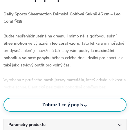
Daily Sports Sheermotion Dámská Golfová Sukně 45 cm – Leo
Coral 🐆🎀
Buďte nepřehlédnutelná na greenu i mimo něj s golfovou sukní
Sheermotion
ve výrazném
leo coral vzoru
. Tato lehká a mimořádně
prodyšná sukně je navržená tak, aby vám poskytla
maximální
pohodlí a volnost pohybu
během celého dne. Ideální pro sport, ale
také jako stylový outfit pro volný čas.
Vyrobena z pružného
mesh jersey materiálu
, který odvádí vlhkost a
rychle schne.
Elastický pas
zajistí pohodlné oblečení bez
zbytečného zapínání a vnitřní kraťasy dodají jistotu při každém
švihu.
⌄
Zobrazit celý popis
✔️ Rychleschnoucí a prodyšný materiál
✔️ Efektní leopardí potisk v korálové barvě
Parametry produktu