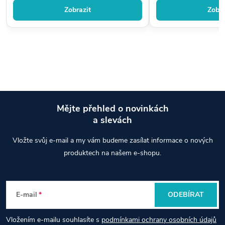
Zobrazit
Zobra
Mějte přehled o novinkách
a slevách
Z
Vložte svůj e-mail a my vám budeme zasílat informace o nových
á
produktech na našem e-shopu.
p
E-mail
ODEBÍRAT
a
Vložením e-mailu souhlasíte s
podmínkami ochrany osobních údajů