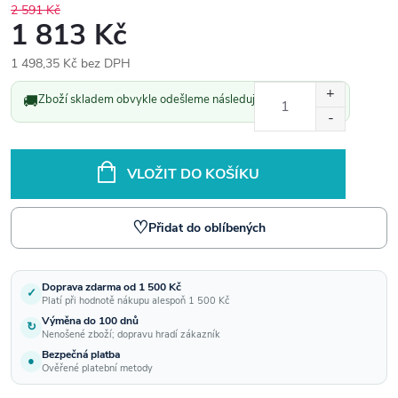
2 591 Kč
1 813 Kč
1 498,35 Kč bez DPH
Měrná
🚚
Zboží skladem obvykle odešleme následující pracovní den.
cena:
VLOŽIT DO KOŠÍKU
♡
Přidat do oblíbených
Doprava zdarma od 1 500 Kč
✓
Platí při hodnotě nákupu alespoň 1 500 Kč
Výměna do 100 dnů
↻
Nenošené zboží; dopravu hradí zákazník
Bezpečná platba
●
Ověřené platební metody