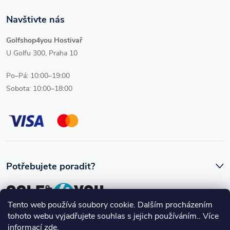
Navštivte nás
Golfshop4you Hostivař
U Golfu 300, Praha 10
Po–Pá: 10:00–19:00
Sobota: 10:00–18:00
Potřebujete poradit?
Tento web používá soubory cookie. Dalším procházením
tohoto webu vyjadřujete souhlas s jejich používáním.. Více
Ozve se vám skutečný člověk, který golfovému vybavení rozumí.
informací
zde
.