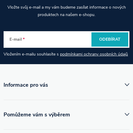
Z
Vložte svůj e-mail a my vám budeme zasílat informace o nových
á
produktech na našem e-shopu.
p
E-mail
ODEBÍRAT
a
Vložením e-mailu souhlasíte s
podmínkami ochrany osobních údajů
t
í
Informace pro vás
Pomůžeme vám s výběrem