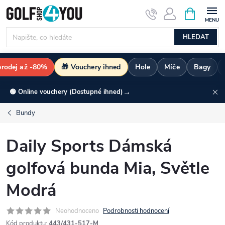
Přejít
NÁKUPNÍ
KOŠÍK
na
obsah
HLEDAT
rodej až -80%
🎁 Vouchery ihned
Hole
Míče
Bagy
→
🟢 Online vouchery (Dostupné ihned)
Bundy
Daily Sports Dámská
golfová bunda Mia, Světle
Modrá
Neohodnoceno
Podrobnosti hodnocení
Kód produktu:
443/431-517-M