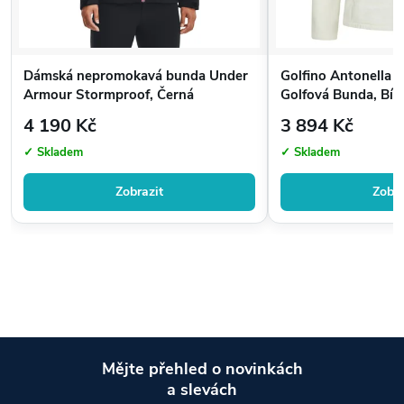
Dámská nepromokavá bunda Under
Golfino Antonella
Armour Stormproof, Černá
Golfová Bunda, Bílá
4 190 Kč
3 894 Kč
✓ Skladem
✓ Skladem
Zobrazit
Zobra
Mějte přehled o novinkách
a slevách