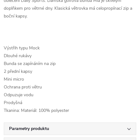
oblečení Daily Sports. Dámská golfová bunda Mia je skvělým
doplňkem pro větrné dny. Klasická větrovka má celopropínací zip a
boční kapsy.
Výstřih typu Mock
Dlouhé rukávy
Bunda se zapínáním na zip
2 přední kapsy
Mini micro
Ochrana proti větru
Odpuzuje vodu
Prodyšná
Tkanina: Materiál: 100% polyester
Parametry produktu