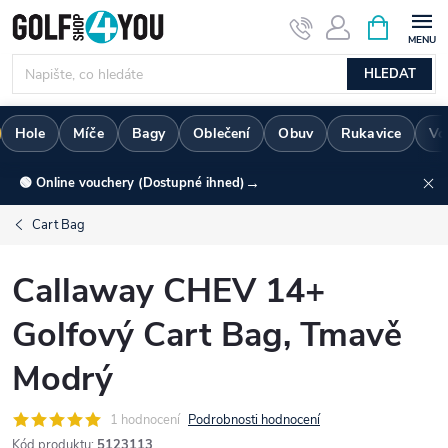
Přejít
NÁKUPNÍ
KOŠÍK
na
obsah
HLEDAT
Hole
Míče
Bagy
Oblečení
Obuv
Rukavice
Vo
→
🟢 Online vouchery (Dostupné ihned)
Cart Bag
Callaway CHEV 14+
Golfový Cart Bag, Tmavě
Modrý
1 hodnocení
Podrobnosti hodnocení
Kód produktu:
5123113