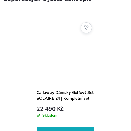
♡
Callaway Dámský Golfový Set
SOLAIRE 24 | Kompletní set
pro ženy ve dvou barevných
22 490 Kč
kombinacích
Skladem