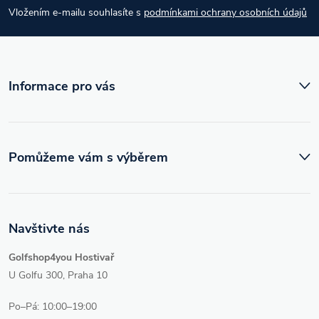
Vložením e-mailu souhlasíte s
podmínkami ochrany osobních údajů
t
í
Informace pro vás
Pomůžeme vám s výběrem
Navštivte nás
Golfshop4you Hostivař
U Golfu 300, Praha 10
Po–Pá: 10:00–19:00