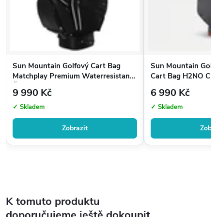
Sun Mountain Golfový Cart Bag
Sun Mountain Golf
Matchplay Premium Waterresistant,
Cart Bag H2NO C1
Černá
9 990 Kč
6 990 Kč
✓ Skladem
✓ Skladem
Zobrazit
Zobra
K tomuto produktu
doporučujeme ještě dokoupit