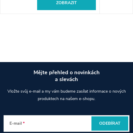
ZOBRAZIT
Mějte přehled o novinkách
a slevách
Z
Vložte svůj e-mail a my vám budeme zasílat informace o nových
á
produktech na našem e-shopu.
p
E-mail
ODEBÍRAT
a