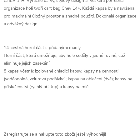
CHEV 14+. Výrazné barvy, stylový design a veškerá potřebná
organizace holí tvoří cart bag Chev 14+. Každá kapsa byla navržena
pro maximální úložný prostor a snadné použití. Dokonalá organizace
a odvážný design.
14-cestná horní část s přidanými madly
Horní část, která umožňuje, aby hole seděly v jedné rovině, což
eliminuje jejich zasekání
8 kapes včetně: izolované chladicí kapsy; kapsy na cennosti
(voděodolná, velurová podšívka); kapsy na oblečení (dvě); kapsy na
příslušenství (rychlý přístup) a kapsy na míč
Zaregistrujte se a nakupte toto zboží ještě výhodněji!