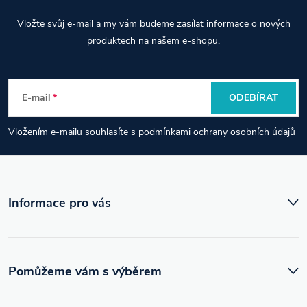
Z
Vložte svůj e-mail a my vám budeme zasílat informace o nových
á
produktech na našem e-shopu.
p
E-mail
ODEBÍRAT
a
Vložením e-mailu souhlasíte s
podmínkami ochrany osobních údajů
t
í
Informace pro vás
Pomůžeme vám s výběrem