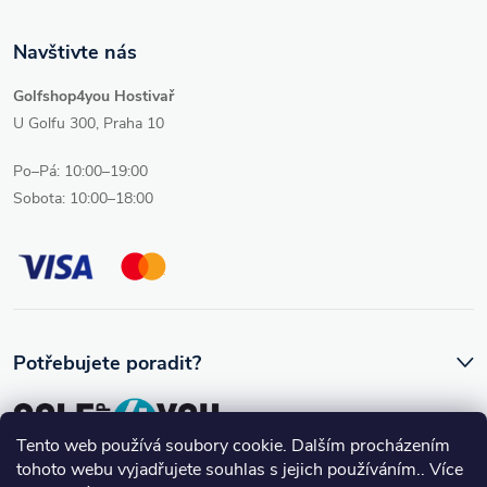
Navštivte nás
Golfshop4you Hostivař
U Golfu 300, Praha 10
Po–Pá: 10:00–19:00
Sobota: 10:00–18:00
Potřebujete poradit?
Tento web používá soubory cookie. Dalším procházením
tohoto webu vyjadřujete souhlas s jejich používáním.. Více
Ozve se vám skutečný člověk, který golfovému vybavení rozumí.