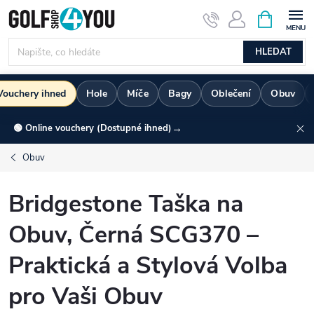
Přejít
NÁKUPNÍ
KOŠÍK
na
obsah
HLEDAT
Vouchery ihned
Hole
Míče
Bagy
Oblečení
Obuv
→
🟢 Online vouchery (Dostupné ihned)
Obuv
Bridgestone Taška na
Obuv, Černá SCG370 –
Praktická a Stylová Volba
pro Vaši Obuv