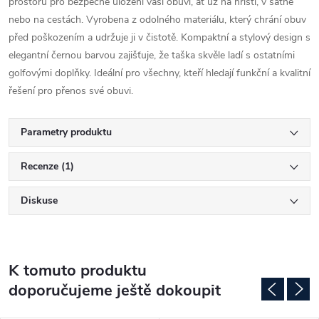
prostoru pro bezpečné uložení vaší obuvi, ať už na hřišti, v šatně
nebo na cestách. Vyrobena z odolného materiálu, který chrání obuv
před poškozením a udržuje ji v čistotě. Kompaktní a stylový design s
elegantní černou barvou zajišťuje, že taška skvěle ladí s ostatními
golfovými doplňky. Ideální pro všechny, kteří hledají funkční a kvalitní
řešení pro přenos své obuvi.
Parametry produktu
Recenze (1)
Diskuse
K tomuto produktu
doporučujeme ještě dokoupit