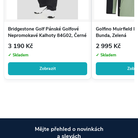
Bridgestone Golf Pánské Golfové
Golfino Muirfield P
Nepromokavé Kalhoty 84G02, Černé
Bunda, Zelená
3 190 Kč
2 995 Kč
✓ Skladem
✓ Skladem
Zobrazit
Zobra
Mějte přehled o novinkách
a slevách