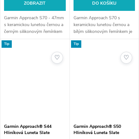
ZOBRAZIT
DO KOŠÍKU
Garmin Approach S70 - 47mm
Garmin Approach S70 s
s keramickou lunetou černou a
keramickou lunetou černou a
černým silikonovým řemínkem
bílým silikonovým řemínkem je
je model prémiových golfových
model golfových GPS hodinek,
Tip
Tip
GPS hodinek, který nabízí
který kombinuje pokročilé
pokročilé funkce pro zlepšení
technologie s elegantním
♡
♡
vaší...
designem. Tyto...
Garmin Approach® S44
Garmin Approach® S50
Hliníková Luneta Slate
Hliníková Luneta Slate