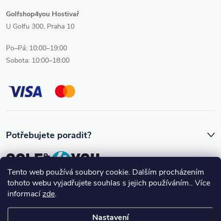
s
Golfshop4you Hostivař
u
U Golfu 300, Praha 10
Po–Pá: 10:00–19:00
Sobota: 10:00–18:00
Potřebujete poradit?
Tento web používá soubory cookie. Dalším procházením
tohoto webu vyjadřujete souhlas s jejich používáním.. Více
Ozve se vám skutečný člověk, který golfovému vybavení rozumí.
informací
zde
.
Nastavení