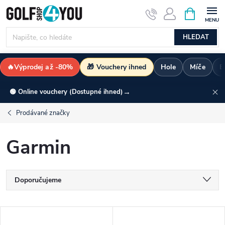
Přejít
NÁKUPNÍ
KOŠÍK
na
obsah
HLEDAT
🔥Výprodej až -80%
🎁 Vouchery ihned
Hole
Míče
B
→
🟢 Online vouchery (Dostupné ihned)
Prodávané značky
Garmin
Ř
Doporučujeme
a
Nejlevnější
V
Nejdražší