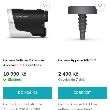
z
ý
♡
♡
Nejprodávanější
e
p
Abecedně
n
i
í
s
p
p
Garmin Golfový Dálkoměr
Garmin Approach® CT1
r
Approach Z30 Golf GPS
r
o
10 990 Kč
2 490 Kč
o
Skladem
Obvykle do 7 dnů
d
d
DO KOŠÍKU
ZOBRAZIT
u
u
Garmin Golfový Dálkoměr
Garmin Approach CT1 sú
Approach Z30 Golf GPS –
golfové trackery, ktoré