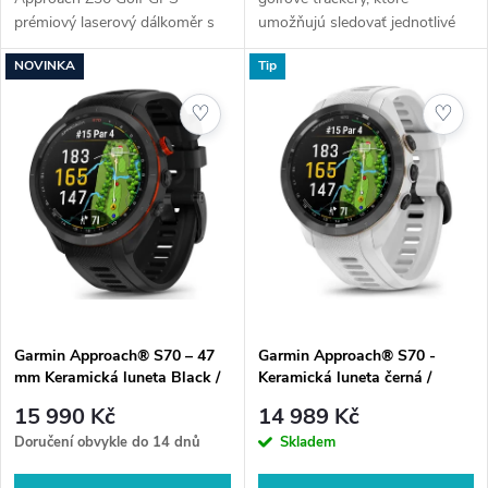
k
prémiový laserový dálkoměr s
umožňujú sledovať jednotlivé
k
dosahem až 366 metrů,
rany podľa hole a získať presné
t
NOVINKA
Tip
kompenzací převýšení
štatistiky o vzdialenostiach a
t
PlaysLike a technologií Range
konzistencii hry.U nás nejste
ů
♡
♡
Relay. Po spárování s...
jen...
ů
Garmin Approach® S70 – 47
Garmin Approach® S70 -
mm Keramická luneta Black /
Keramická luneta černá /
silikonový řemínek Black
silikonový řemínek bílý / 42
15 990 Kč
14 989 Kč
mm
Doručení obvykle do 14 dnů
Skladem