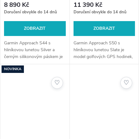
8 890 Kč
11 390 Kč
Doručení obvykle do 14 dnů
Doručení obvykle do 14 dnů
ZOBRAZIT
ZOBRAZIT
Garmin Approach S44 s
Garmin Approach S50 s
hliníkovou lunetou Silver a
hliníkovou lunetou Slate je
černým silikonovým páskem je
model golfových GPS hodinek,
elegantní a funkční golfové
který kombinuje špičkový
NOVINKA
GPS hodinky, které kombinují
design s pokročilými funkcemi
pokročilé technologie s
pro zlepšení vaší golfové hry.
♡
♡
moderním...
Tyto hodinky...