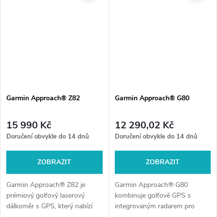
Garmin Approach® Z82
Garmin Approach® G80
15 990 Kč
12 290,02 Kč
Doručení obvykle do 14 dnů
Doručení obvykle do 14 dnů
ZOBRAZIT
ZOBRAZIT
Garmin Approach® Z82 je
Garmin Approach® G80
prémiový golfový laserový
kombinuje golfové GPS s
dálkoměr s GPS, který nabízí
integrovaným radarem pro
přesné měření, mapy více než
měření úderů. Nabízí detailní