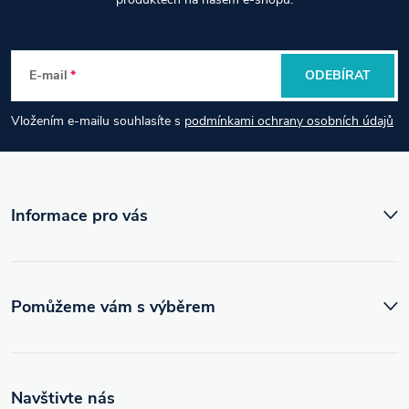
á
c
p
í
E-mail
ODEBÍRAT
p
a
r
Vložením e-mailu souhlasíte s
podmínkami ochrany osobních údajů
t
v
í
k
Informace pro vás
y
v
ý
Pomůžeme vám s výběrem
p
i
Navštivte nás