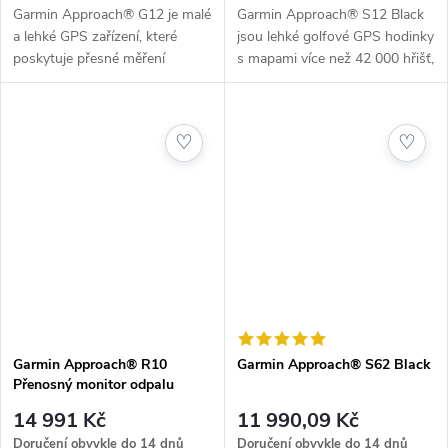
Garmin Approach® G12 je malé
Garmin Approach® S12 Black
a lehké GPS zařízení, které
jsou lehké golfové GPS hodinky
poskytuje přesné měření
s mapami více než 42 000 hřišť,
vzdáleností na více než 42 000
až 30hodinovou výdrží baterie a
golfových hřištích po celém
intuitivním ovládáním. Perfektní
světě. S jednoduchým
společník pro zlepšení...
♡
♡
ovládáním,...
Garmin Approach® R10
Garmin Approach® S62 Black
Přenosný monitor odpalu
14 991 Kč
11 990,09 Kč
Doručení obvykle do 14 dnů
Doručení obvykle do 14 dnů