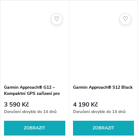
42 000 hřišť, funkce pro
mapy více než 42 000 hřišť,
analýzu terénu a skvělou výdrž
analýzu švihu a intuitivní
♡
♡
baterie....
dotykové ovládání,...
Garmin Approach® G12 –
Garmin Approach® S12 Black
Kompaktní GPS zařízení pro
golfisty
3 590 Kč
4 190 Kč
Doručení obvykle do 14 dnů
Doručení obvykle do 14 dnů
ZOBRAZIT
ZOBRAZIT