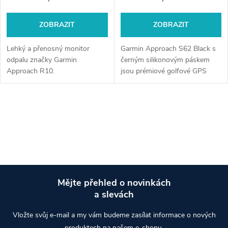
ZOBRAZIT
ZOBRAZIT
Lehký a přenosný monitor
Garmin Approach S62 Black s
odpalu značky Garmin
černým silikonovým páskem
Approach R10.
jsou prémiové golfové GPS
hodinky, které nabízejí
komplexní sadu funkcí pro
zlepšení vaší golfové hry. Tyto
O
hodinky jsou...
v
l
á
Mějte přehled o novinkách
d
a slevách
Z
a
Vložte svůj e-mail a my vám budeme zasílat informace o nových
produktech na našem e-shopu.