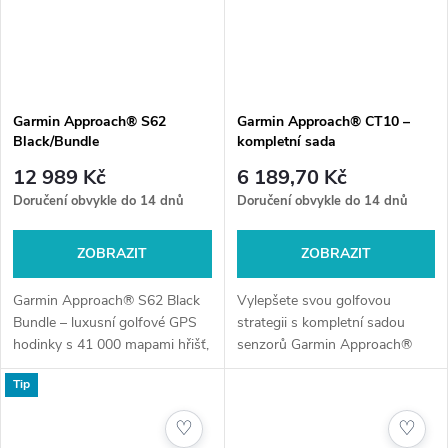
Garmin Approach® S62
Garmin Approach® CT10 –
Black/Bundle
kompletní sada
12 989 Kč
6 189,70 Kč
Doručení obvykle do 14 dnů
Doručení obvykle do 14 dnů
ZOBRAZIT
ZOBRAZIT
Garmin Approach® S62 Black
Vylepšete svou golfovou
Bundle – luxusní golfové GPS
strategii s kompletní sadou
hodinky s 41 000 mapami hřišť,
senzorů Garmin Approach®
senzorickými funkcemi a
CT10! Tato sada pokryje
Tip
příslušenstvím. Ideální volba
všechny hole ve vaší výbavě a
pro vášnivé golfisty.
poskytne podrobné statistiky o
♡
♡
odpalování,...