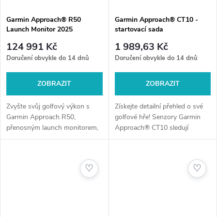
Garmin Approach® R50
Garmin Approach® CT10 -
Launch Monitor 2025
startovací sada
124 991 Kč
1 989,63 Kč
Doručení obvykle do 14 dnů
Doručení obvykle do 14 dnů
ZOBRAZIT
ZOBRAZIT
Zvyšte svůj golfový výkon s
Získejte detailní přehled o své
Garmin Approach R50,
golfové hře! Senzory Garmin
přenosným launch monitorem,
Approach® CT10 sledují
který poskytuje přesné a
odpaly, přesnost a výkon
detailní analýzy vašich
jednotlivých holí. Snadná
golfových úderů. Tento vysoce
instalace, voděodolný design a
♡
♡
kvalitní tréninkový...
výdrž...