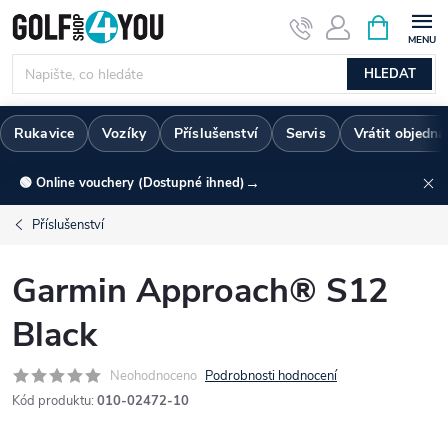
Přejít
NÁKUPNÍ
KOŠÍK
na
obsah
HLEDAT
Rukavice
Vozíky
Příslušenství
Servis
Vrátit objedn
→
🟢 Online vouchery (Dostupné ihned)
Příslušenství
Garmin Approach® S12
Black
Neohodnoceno
Podrobnosti hodnocení
Kód produktu:
010-02472-10