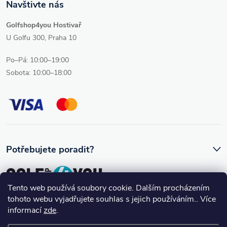
Navštivte nás
Golfshop4you Hostivař
U Golfu 300, Praha 10
Po–Pá: 10:00–19:00
Sobota: 10:00–18:00
Potřebujete poradit?
Tento web používá soubory cookie. Dalším procházením
tohoto webu vyjadřujete souhlas s jejich používáním.. Více
Ozve se vám skutečný člověk, který golfovému vybavení rozumí.
informací
zde
.