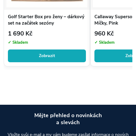
Golf Starter Box pro ženy – dárkový
Callaway Supersoft
set na začátek sezóny
Míčky, Pink
1 690 Kč
960 Kč
✓ Skladem
✓ Skladem
Zobrazit
Zobra
Mějte přehled o novinkách
a slevách
Z
Vložte svůj e-mail a my vám budeme zasílat informace o nových