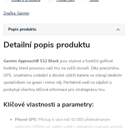
Značka:
Garmin
Popis produktu
Detailní popis produktu
Garmin Approach® S12 Black
jsou stylové a funkční golfové
hodinky, které posunou vaši hru na vyšší úroveň. Díky preciznímu
GPS, snadnému ovládání a dlouhé výdrži baterie se stávají ideálním
společníkem na green i mimo něj. Perfektně sedí na zápěstí a
poskytují všechny klíčové informace pro strategickou hru.
Klíčové vlastnosti a parametry:
Přesné GPS:
Přístup k více než 42 000 přednahraným
golfovým hřištím po celém světě s detailními mapami greenů,