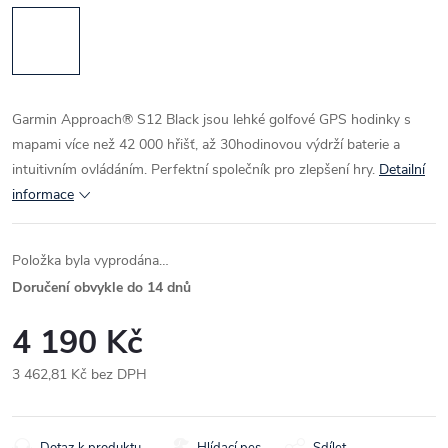
Garmin Approach® S12 Black jsou lehké golfové GPS hodinky s
mapami více než 42 000 hřišť, až 30hodinovou výdrží baterie a
intuitivním ovládáním. Perfektní společník pro zlepšení hry.
Detailní
informace
Položka byla vyprodána…
Doručení obvykle do 14 dnů
4 190 Kč
3 462,81 Kč bez DPH
Měrná
cena:
Dotaz k produktu
Hlídací pes
Sdílet