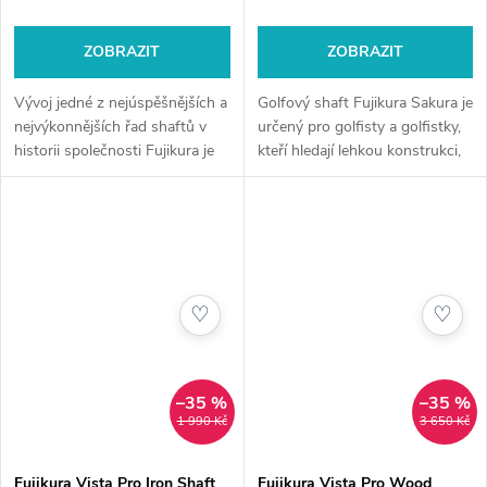
ZOBRAZIT
ZOBRAZIT
Vývoj jedné z nejúspěšnějších a
Golfový shaft Fujikura Sakura je
nejvýkonnějších řad shaftů v
určený pro golfisty a golfistky,
historii společnosti Fujikura je
kteří hledají lehkou konstrukci,
tu, aby opět změnil hru. Zcela
která poskytuje hladký pocit.
nová řada 2024 VENTUS je
Sakura byla vytvořena pro
obohacena o novou...
golfisty, kteří...
♡
♡
–35 %
–35 %
1 990 Kč
3 650 Kč
Fujikura Vista Pro Iron Shaft
Fujikura Vista Pro Wood