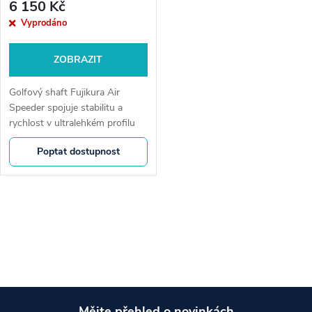
6 150 Kč
Vyprodáno
ZOBRAZIT
Golfový shaft Fujikura Air
Speeder spojuje stabilitu a
rychlost v ultralehkém profilu
pomocí použití patentovaných
Poptat dostupnost
materiálů a konstrukčních
techniky společnosti Fujikura....
O
v
l
á
Mějte přehled o novinkách