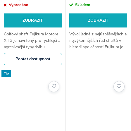
Vyprodáno
Skladem
ZOBRAZIT
ZOBRAZIT
Golfový shaft Fujikura Motore
Vývoj jedné z nejúspěšnějších a
X F3 je navržený pro rychlejší a
nejvýkonnějších řad shaftů v
agresivnější typy švihu.
historii společnosti Fujikura je
Vyztužená špička a střední
tu, aby opět změnil hru. Zcela
Poptat dostupnost
části vytvářejí silnou a nízko-
nová řada 2024 VENTUS je
středně pronikavou trajektorii...
obohacena o novou...
Tip
♡
♡