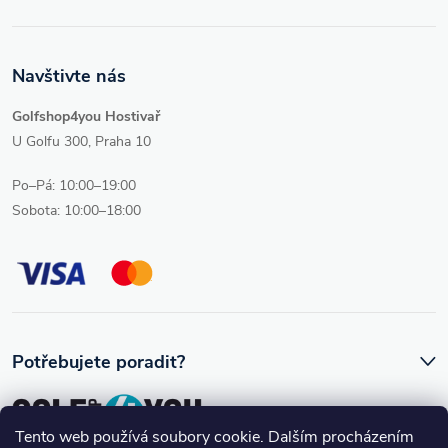
p
i
Navštivte nás
s
Golfshop4you Hostivař
u
U Golfu 300, Praha 10
Po–Pá: 10:00–19:00
Sobota: 10:00–18:00
Potřebujete poradit?
Tento web používá soubory cookie. Dalším procházením