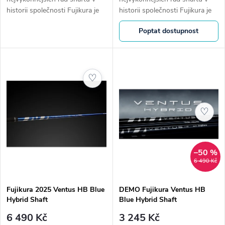
k
historii společnosti Fujikura je
historii společnosti Fujikura je
k
tu, aby opět změnil hru. Zcela
tu, aby opět změnil hru. Zcela
t
Poptat dostupnost
nová řada 2024 VENTUS je
nová řada 2024 VENTUS je
t
obohacena o novou...
obohacena o novou...
ů
ů
♡
♡
–50 %
6 490 Kč
Fujikura 2025 Ventus HB Blue
DEMO Fujikura Ventus HB
Hybrid Shaft
Blue Hybrid Shaft
6 490 Kč
3 245 Kč