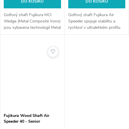
DO KOŠÍKU
DO KOŠÍKU
Golfový shaft Fujikura MCI
Golfový shaft Fujikura Air
Wedge (Metal Composite Irons)
Speeder spojuje stabilitu a
jsou vybavena technologií Metal
rychlost v ultralehkém profilu
Composite Technology, která
pomocí použití patentovaných
syntetizuje prvotřídní ocel a
materiálů a konstrukčních
grafit do jednoho revolučního...
techniky společnosti Fujikura....
♡
Fujikura Wood Shaft Air
Speeder 40 - Senior