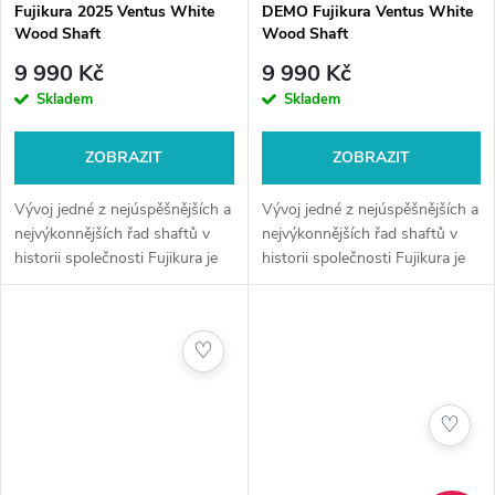
Fujikura 2025 Ventus White
DEMO Fujikura Ventus White
Wood Shaft
Wood Shaft
9 990 Kč
9 990 Kč
Skladem
Skladem
ZOBRAZIT
ZOBRAZIT
Vývoj jedné z nejúspěšnějších a
Vývoj jedné z nejúspěšnějších a
nejvýkonnějších řad shaftů v
nejvýkonnějších řad shaftů v
historii společnosti Fujikura je
historii společnosti Fujikura je
tu, aby opět změnil hru. Zcela
tu, aby opět změnil hru.
nová řada 2025 VENTUS White
je obohacena o novou...
♡
♡