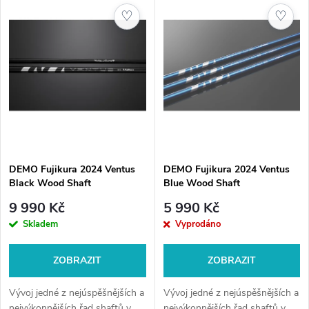
z
ý
♡
♡
Nejprodávanější
e
p
Abecedně
n
i
í
s
p
p
DEMO Fujikura 2024 Ventus
DEMO Fujikura 2024 Ventus
r
Black Wood Shaft
Blue Wood Shaft
r
o
9 990 Kč
5 990 Kč
o
Skladem
Vyprodáno
d
d
ZOBRAZIT
ZOBRAZIT
u
u
Vývoj jedné z nejúspěšnějších a
Vývoj jedné z nejúspěšnějších a
nejvýkonnějších řad shaftů v
nejvýkonnějších řad shaftů v