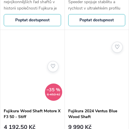
nejvýkonnějších řad shaftů v
Speeder spojuje stabilitu a
historii společnosti Fujikura je
rychlost v ultralehkém profilu
tu, aby opět změnil hru. Zcela
pomocí použití patentovaných
Poptat dostupnost
Poptat dostupnost
nová řada 2024 VENTUS je
materiálů a konstrukčních
obohacena o novou...
techniky společnosti Fujikura....
♡
♡
–35 %
6 450 Kč
Fujikura Wood Shaft Motore X
Fujikura 2024 Ventus Blue
F3 50 - Stiff
Wood Shaft
4 192,50 Kč
9 990 Kč