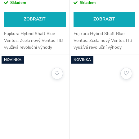
Skladem
Skladem
ZOBRAZIT
ZOBRAZIT
Fujikura Hybrid Shaft Blue
Fujikura Hybrid Shaft Blue
Ventus: Zcela nový Ventus HB
Ventus: Zcela nový Ventus HB
využívá revoluční výhody
využívá revoluční výhody
patentované technologie
patentované technologie
NOVINKA
NOVINKA
VeloCore společnosti Fujikura.
VeloCore společnosti Fujikura.
Tento mimořádně stabilní a
Tento mimořádně stabilní a
♡
♡
odpouštějící...
odpouštějící...