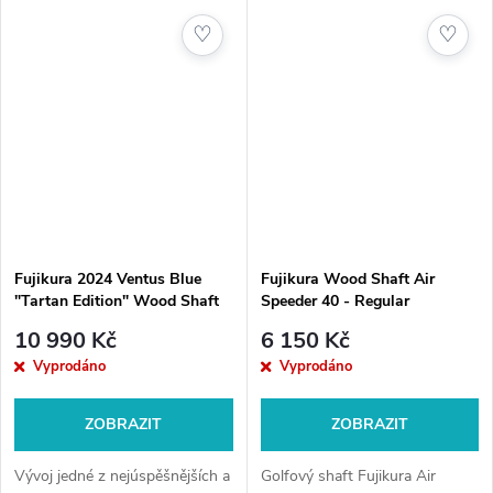
éru výkonných shaftů pro...
obohacena o novou...
♡
♡
Fujikura 2024 Ventus Blue
Fujikura Wood Shaft Air
"Tartan Edition" Wood Shaft
Speeder 40 - Regular
10 990 Kč
6 150 Kč
Vyprodáno
Vyprodáno
ZOBRAZIT
ZOBRAZIT
Vývoj jedné z nejúspěšnějších a
Golfový shaft Fujikura Air