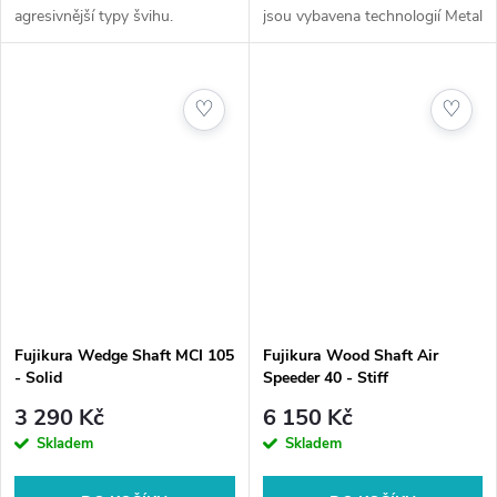
agresivnější typy švihu.
jsou vybavena technologií Metal
Vyztužená špička a střední
Composite Technology, která
části vytvářejí silnou a nízko-
syntetizuje prvotřídní ocel a
středně pronikavou trajektorii...
grafit do jednoho revolučního...
♡
♡
Fujikura Wedge Shaft MCI 105
Fujikura Wood Shaft Air
- Solid
Speeder 40 - Stiff
3 290 Kč
6 150 Kč
Skladem
Skladem