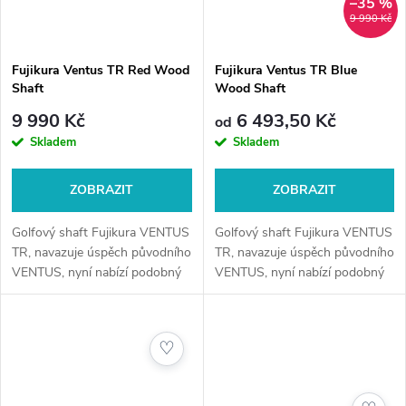
–35 %
9 990 Kč
Fujikura Ventus TR Red Wood
Fujikura Ventus TR Blue
Shaft
Wood Shaft
9 990 Kč
6 493,50 Kč
od
Skladem
Skladem
ZOBRAZIT
ZOBRAZIT
Golfový shaft Fujikura VENTUS
Golfový shaft Fujikura VENTUS
TR, navazuje úspěch původního
TR, navazuje úspěch původního
VENTUS, nyní nabízí podobný
VENTUS, nyní nabízí podobný
pocit jako jeho původní model,
pocit jako jeho původní model,
ale poskytuje nižší vzlet a rotaci
ale poskytuje nižší vzlet a rotaci
a lepší konzistenci a...
a lepší konzistenci a...
♡