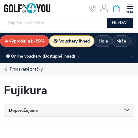
Přejít
NÁKUPNÍ
KOŠÍK
na
obsah
HLEDAT
🔥Výprodej až -80%
🎁 Vouchery ihned
Hole
Míče
B
→
🟢 Online vouchery (Dostupné ihned)
Prodávané značky
Fujikura
Ř
Doporučujeme
a
Nejlevnější
V
Nejdražší