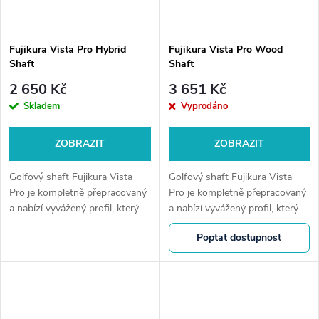
Fujikura Vista Pro Hybrid
Fujikura Vista Pro Wood
Shaft
Shaft
2 650 Kč
3 651 Kč
Skladem
Vyprodáno
ZOBRAZIT
ZOBRAZIT
Golfový shaft Fujikura Vista
Golfový shaft Fujikura Vista
Pro je kompletně přepracovaný
Pro je kompletně přepracovaný
a nabízí vyvážený profil, který
a nabízí vyvážený profil, který
se snadno přizpůsobí každému
se snadno přizpůsobí každému
Poptat dostupnost
golfistovi a typu švihu.
golfistovi a typu švihu.
Vyrobená s novým designem a
Vyrobená s novým designem a
z...
z...