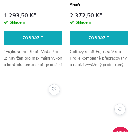
Shaft
1 293,50 Kč
2 372,50 Kč
Skladem
Skladem
ZOBRAZIT
ZOBRAZIT
"Fujikura Iron Shaft Vista Pro
Golfový shaft Fujikura Vista
2: Navržen pro maximální výkon
Pro je kompletně přepracovaný
a kontrolu, tento shaft je ideální
a nabízí vyvážený profil, který
volbou pro golfisty hledající
se snadno přizpůsobí každému
vyváženou kombinaci lehkosti a
golfistovi a typu švihu.
stability. Vista...
Vyrobená s novým designem a
♡
z...
♡