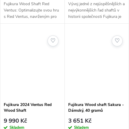
Fujikura Wood Shaft Red
Vývoj jedné z nejúspěšnějších a
Ventus: Optimalizujte svou hru
nejvýkonnějších řad shaftů v
s Red Ventus, navrženým pro
historii společnosti Fujikura je
maximální stabilitu a kontrolu.
tu, aby opět změnil hru. Zcela
Tento shaft využívá pokročilou
nová řada 2024 VENTUS je
technologii VeloCore pro...
obohacena o novou...
♡
♡
Fujikura 2024 Ventus Red
Fujikura Wood shaft Sakura -
Wood Shaft
Dámský, 40 gramů
9 990 Kč
3 651 Kč
Skladem
Skladem