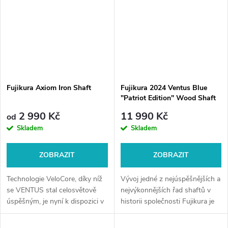
Fujikura Axiom Iron Shaft
Fujikura 2024 Ventus Blue
"Patriot Edition" Wood Shaft
2 990 Kč
11 990 Kč
od
Skladem
Skladem
ZOBRAZIT
ZOBRAZIT
Technologie VeloCore, díky níž
Vývoj jedné z nejúspěšnějších a
se VENTUS stal celosvětově
nejvýkonnějších řad shaftů v
úspěšným, je nyní k dispozici v
historii společnosti Fujikura je
novém kompozitním shaftu pro
tu, aby opět změnil hru. Zcela
železa. AXIOM zahajuje novou
nová řada 2024 VENTUS je