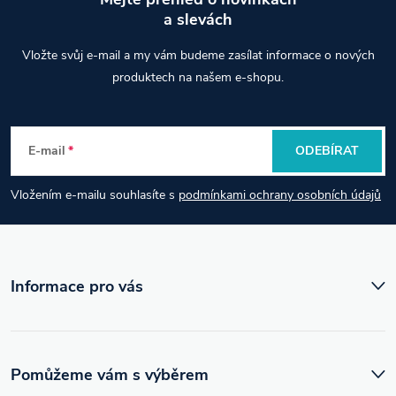
d
a slevách
Z
a
Vložte svůj e-mail a my vám budeme zasílat informace o nových
á
produktech na našem e-shopu.
c
p
í
E-mail
ODEBÍRAT
p
a
r
Vložením e-mailu souhlasíte s
podmínkami ochrany osobních údajů
t
v
í
k
Informace pro vás
y
v
ý
Pomůžeme vám s výběrem