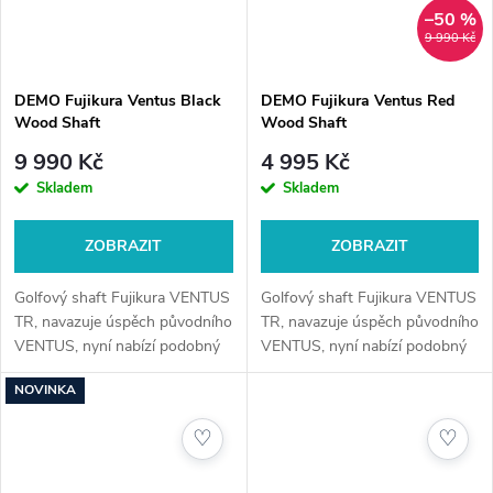
–50 %
9 990 Kč
DEMO Fujikura Ventus Black
DEMO Fujikura Ventus Red
Wood Shaft
Wood Shaft
9 990 Kč
4 995 Kč
Skladem
Skladem
ZOBRAZIT
ZOBRAZIT
Golfový shaft Fujikura VENTUS
Golfový shaft Fujikura VENTUS
TR, navazuje úspěch původního
TR, navazuje úspěch původního
VENTUS, nyní nabízí podobný
VENTUS, nyní nabízí podobný
pocit jako jeho původní model,
pocit jako jeho původní model,
NOVINKA
ale poskytuje nižší vzlet a rotaci
ale poskytuje nižší vzlet a rotaci
a lepší konzistenci a...
a lepší konzistenci a...
♡
♡