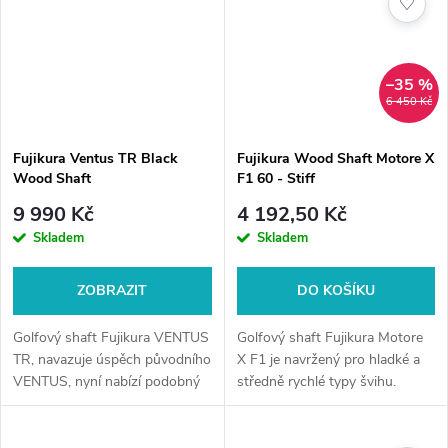
♡
–35 %
6 450 Kč
Fujikura Ventus TR Black
Fujikura Wood Shaft Motore X
Wood Shaft
F1 60 - Stiff
9 990 Kč
4 192,50 Kč
Skladem
Skladem
ZOBRAZIT
DO KOŠÍKU
Golfový shaft Fujikura VENTUS
Golfový shaft Fujikura Motore
TR, navazuje úspěch původního
X F1 je navržený pro hladké a
VENTUS, nyní nabízí podobný
středně rychlé typy švihu.
pocit jako jeho původní model,
Pevná špička a střední části
ale poskytuje nižší vzlet a rotaci
vytvářejí středně vysokou
a lepší konzistenci a...
trajektorii pro delší carry...