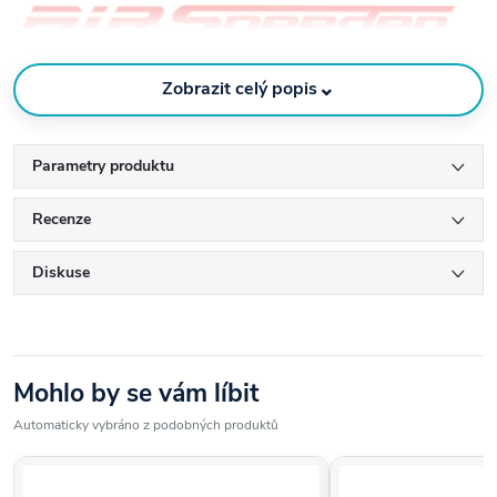
⌄
Zobrazit celý popis
Parametry produktu
Recenze
Diskuse
Mohlo by se vám líbit
Náš golfový obchod GOLFSHOP4YOU Vám s radostí
Automaticky vybráno z podobných produktů
umožní veškeré shafty FUJIKURA skladem před
zakoupením vyzkoušet u nás v indooru nebo na drivingu v