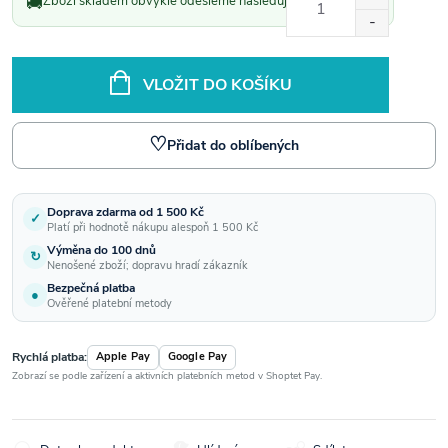
🚚
Zboží skladem obvykle odešleme následující pracovní den.
cena:
VLOŽIT DO KOŠÍKU
♡
Přidat do oblíbených
Doprava zdarma od 1 500 Kč
✓
Platí při hodnotě nákupu alespoň 1 500 Kč
Výměna do 100 dnů
↻
Nenošené zboží; dopravu hradí zákazník
Bezpečná platba
●
Ověřené platební metody
Rychlá platba:
Apple Pay
Google Pay
Zobrazí se podle zařízení a aktivních platebních metod v Shoptet Pay.