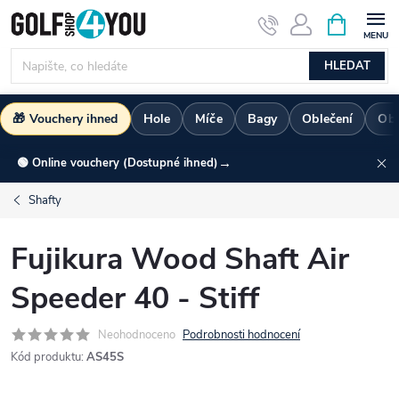
Přejít
NÁKUPNÍ
KOŠÍK
na
obsah
HLEDAT
🎁 Vouchery ihned
Hole
Míče
Bagy
Oblečení
Ob
→
🟢 Online vouchery (Dostupné ihned)
Shafty
Fujikura Wood Shaft Air
Speeder 40 - Stiff
Neohodnoceno
Podrobnosti hodnocení
Kód produktu:
AS45S