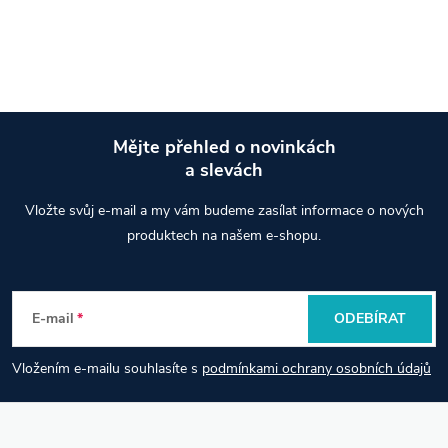
Mějte přehled o novinkách
a slevách
Z
Vložte svůj e-mail a my vám budeme zasílat informace o nových
á
produktech na našem e-shopu.
p
E-mail
ODEBÍRAT
a
Vložením e-mailu souhlasíte s
podmínkami ochrany osobních údajů
t
í