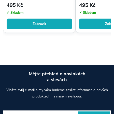
495 Kč
495 Kč
✓ Skladem
✓ Skladem
Zobrazit
Zobra
Mějte přehled o novinkách
a slevách
Z
Vložte svůj e-mail a my vám budeme zasílat informace o nových
á
produktech na našem e-shopu.
p