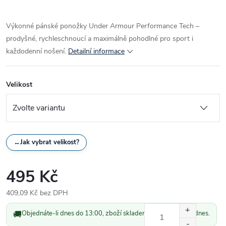
Výkonné pánské ponožky Under Armour Performance Tech –
prodyšné, rychleschnoucí a maximálně pohodlné pro sport i
každodenní nošení.
Detailní informace
Velikost
↔
Jak vybrat velikost?
495 Kč
409,09 Kč bez DPH
Měrná
🚚
Objednáte-li dnes do 13:00, zboží skladem odešleme ještě dnes.
cena: