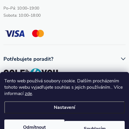
Po–Pá: 10:00–19:00
Sobota: 10:00–18:00
Potřebujete poradit?
Tento web používá soubory cookie. Dalším procházením
tohoto webu vyjadřujete souhlas s jejich používáním.. Více
Ozve se vám skutečný člověk, který golfovému vybavení rozumí.
informací
zde
.
Nastavení
Copyright 2026
Golfshop4you
. Všechna práva vyhrazena.
Upravit
nastavení cookies
Odmítnout
Souhlasím