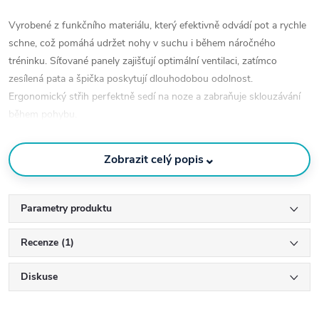
Vyrobené z funkčního materiálu, který efektivně odvádí pot a rychle
schne, což pomáhá udržet nohy v suchu i během náročného
tréninku. Síťované panely zajišťují optimální ventilaci, zatímco
zesílená pata a špička poskytují dlouhodobou odolnost.
Ergonomický střih perfektně sedí na noze a zabraňuje sklouzávání
během pohybu.
Hlavní výhody:
⌄
Zobrazit celý popis
Technologie pro odvod vlhkosti a rychlé schnutí
Parametry produktu
Prodyšné zóny pro lepší cirkulaci vzduchu
Recenze (1)
Zesílená pata a špička pro delší životnost
Diskuse
Pohodlný střih vhodný pro sport i každodenní nošení