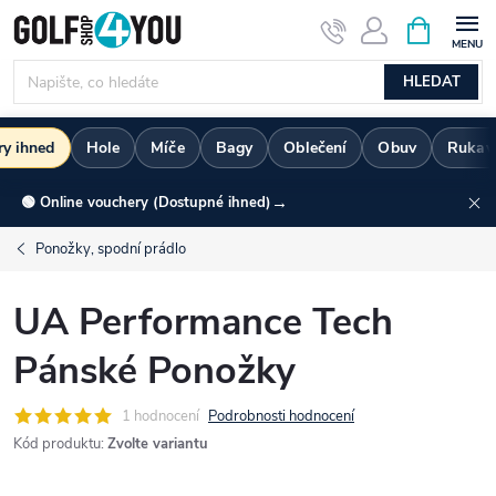
Přejít
NÁKUPNÍ
KOŠÍK
na
obsah
HLEDAT
ry ihned
Hole
Míče
Bagy
Oblečení
Obuv
Rukav
→
🟢 Online vouchery (Dostupné ihned)
Ponožky, spodní prádlo
UA Performance Tech
Pánské Ponožky
1 hodnocení
Podrobnosti hodnocení
Kód produktu:
Zvolte variantu