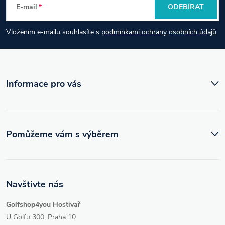
E-mail
ODEBÍRAT
a
Vložením e-mailu souhlasíte s
podmínkami ochrany osobních údajů
t
í
Informace pro vás
Pomůžeme vám s výběrem
Navštivte nás
Golfshop4you Hostivař
U Golfu 300, Praha 10