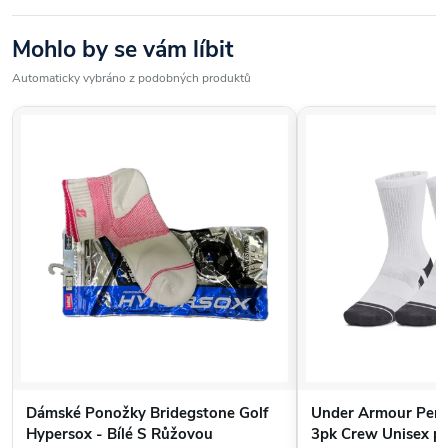
Skvělá volba pro trénink, běh, posilovnu i běžné nošení –
UA
Performance Tech Pánské Ponožky
Mohlo by se vám líbit
vás nezklamou ani při
maximálním výkonu.
Automaticky vybráno z podobných produktů
Dámské Ponožky Bridegstone Golf
Under Armour Perf
Hypersox - Bílé S Růžovou
3pk Crew Unisex p