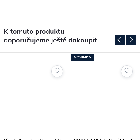
vrátit do 14 dnů bez udání důvodu. Podrobnosti najdete v našich
obchodních podmínkách
.
obchodních podmínkách
.
K tomuto produktu
doporučujeme ještě dokoupit
NOVINKA
♡
♡