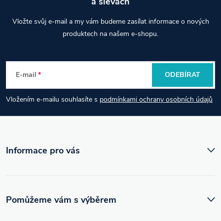
a slevách
Z
Vložte svůj e-mail a my vám budeme zasílat informace o nových
á
produktech na našem e-shopu.
p
E-mail
ODEBÍRAT
a
Vložením e-mailu souhlasíte s
podmínkami ochrany osobních údajů
t
í
Informace pro vás
Pomůžeme vám s výběrem