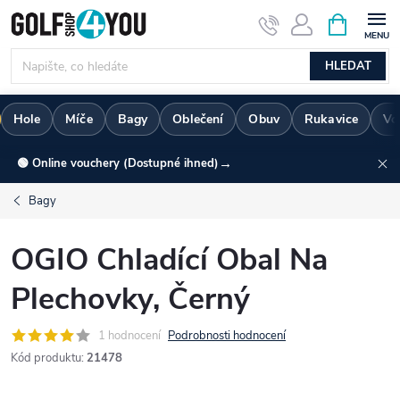
Přejít
NÁKUPNÍ
KOŠÍK
na
obsah
HLEDAT
Hole
Míče
Bagy
Oblečení
Obuv
Rukavice
Vo
→
🟢 Online vouchery (Dostupné ihned)
Bagy
OGIO Chladící Obal Na
Plechovky, Černý
1 hodnocení
Podrobnosti hodnocení
Kód produktu:
21478