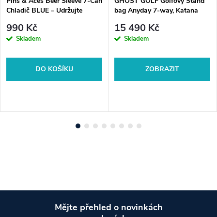
Pins & Aces Beer Sleeve 7-Can
GHOST GOLF Golfový Stand
Chladič BLUE – Udržujte
bag Anyday 7-way, Katana
nápoje chladné v golfovém
990 Kč
15 490 Kč
bagu.
Skladem
Skladem
DO KOŠÍKU
ZOBRAZIT
Mějte přehled o novinkách