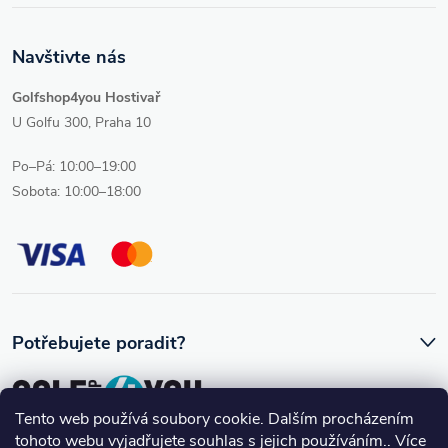
Navštivte nás
Golfshop4you Hostivař
U Golfu 300, Praha 10
Po–Pá: 10:00–19:00
Sobota: 10:00–18:00
Potřebujete poradit?
Tento web používá soubory cookie. Dalším procházením
tohoto webu vyjadřujete souhlas s jejich používáním.. Více
Ozve se vám skutečný člověk, který golfovému vybavení rozumí.