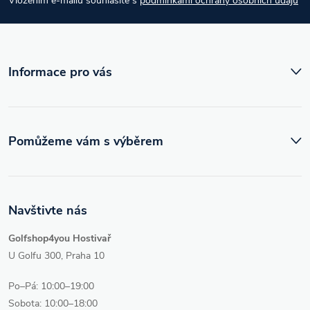
Vložením e-mailu souhlasíte s
podmínkami ochrany osobních údajů
t
í
Informace pro vás
Pomůžeme vám s výběrem
Navštivte nás
Golfshop4you Hostivař
U Golfu 300, Praha 10
Po–Pá: 10:00–19:00
Sobota: 10:00–18:00