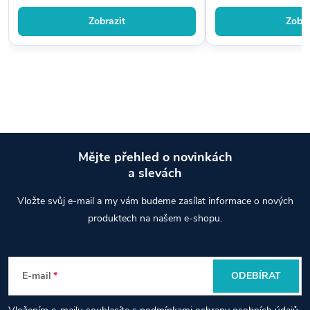
Zobrazit
Zobra
Mějte přehled o novinkách
a slevách
Z
Vložte svůj e-mail a my vám budeme zasílat informace o nových
á
produktech na našem e-shopu.
p
E-mail
ODEBÍRAT
a