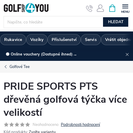
Přejít
NÁKUPNÍ
KOŠÍK
na
obsah
HLEDAT
Rukavice
Vozíky
Příslušenství
Servis
Vrátit objedn
→
🟢 Online vouchery (Dostupné ihned)
Golfové Tee
PRIDE SPORTS PTS
dřevěná golfová týčka více
velikostí
Neohodnoceno
Podrobnosti hodnocení
Kód produktu:
Zvolte variantu