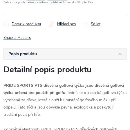
Zobrazí se podle zařízení a aktivních platebních metod v Shoptet Pay.
Dotaz k produktu
Hlídací pes
Sdílet
Značka:
Masters
Popis produktu
Detailní popis produktu
PRIDE SPORTS PTS dřevěná golfová týčka jsou dřevěná golfová
týčka určená pro použití při golfu.
Jedná se o klasická golfová týčka
vyrobená ze dřeva, která slouží k umístění golfového míčku při
odpalu. Tato týčka jsou obvykle pevná, ekologická a poskytují
tradiční pocit při hře.
Konkrétní vlastnosti PRIDE SPORTS PTS dřevěných golfových