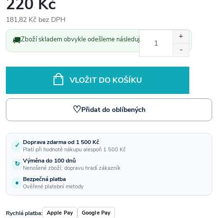
220 Kč
181,82 Kč bez DPH
Měrná
🚚
Zboží skladem obvykle odešleme následující pracovní den.
cena:
VLOŽIT DO KOŠÍKU
♡
Přidat do oblíbených
Doprava zdarma od 1 500 Kč
✓
Platí při hodnotě nákupu alespoň 1 500 Kč
Výměna do 100 dnů
↻
Nenošené zboží; dopravu hradí zákazník
Bezpečná platba
●
Ověřené platební metody
Rychlá platba:
Apple Pay
Google Pay