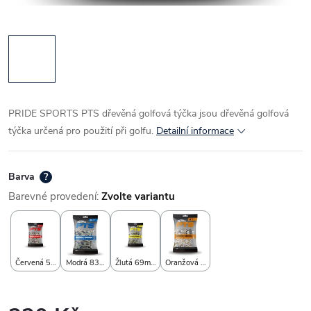
PRIDE SPORTS PTS dřevěná golfová týčka jsou dřevěná golfová
týčka určená pro použití při golfu.
Detailní informace
Barva
?
Barevné provedení:
Zvolte variantu
Červená 53mm, 120ks
Modrá 83mm, 75ks
Žlutá 69mm, 100ks
Oranžová 38mm, 90ks