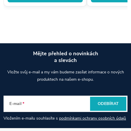
Mějte přehled o novinkách
a slevách
Z
Vložte svůj e-mail a my vám budeme zasílat informace o nových
á
produktech na našem e-shopu.
p
E-mail
ODEBÍRAT
a
Vložením e-mailu souhlasíte s
podmínkami ochrany osobních údajů
t