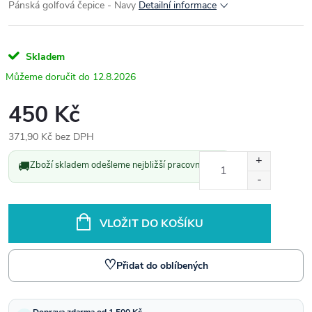
Pánská golfová čepice - Navy
Detailní informace
Skladem
12.8.2026
450 Kč
371,90 Kč bez DPH
Měrná
🚚
Zboží skladem odešleme nejbližší pracovní den.
cena:
VLOŽIT DO KOŠÍKU
♡
Přidat do oblíbených
Doprava zdarma od 1 500 Kč