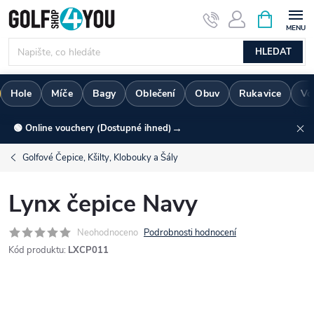
Přejít
NÁKUPNÍ
KOŠÍK
na
obsah
HLEDAT
Hole
Míče
Bagy
Oblečení
Obuv
Rukavice
Vo
→
🟢 Online vouchery (Dostupné ihned)
Golfové Čepice, Kšilty, Klobouky a Šály
Lynx čepice Navy
Neohodnoceno
Podrobnosti hodnocení
Kód produktu:
LXCP011