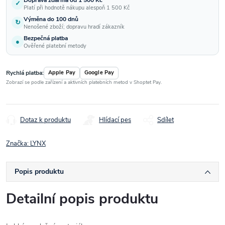
✓
Platí při hodnotě nákupu alespoň 1 500 Kč
Výměna do 100 dnů
↻
Nenošené zboží; dopravu hradí zákazník
Bezpečná platba
●
Ověřené platební metody
Rychlá platba:
Apple Pay
Google Pay
Zobrazí se podle zařízení a aktivních platebních metod v Shoptet Pay.
Dotaz k produktu
Hlídací pes
Sdílet
Značka:
LYNX
Popis produktu
Detailní popis produktu