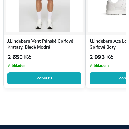
J.Lindeberg Vent Pánské Golfové
J.Lindeberg Ace L
Kraťasy, Bledě Modrá
Golfové Boty
2 650 Kč
2 993 Kč
✓ Skladem
✓ Skladem
Zobrazit
Zobra