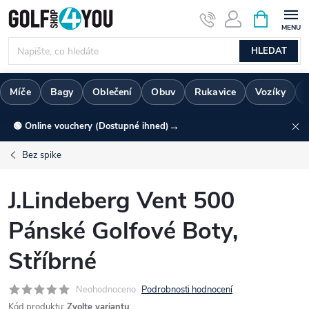
Přejít
NÁKUPNÍ
KOŠÍK
na
obsah
HLEDAT
Míče
Bagy
Oblečení
Obuv
Rukavice
Vozíky
→
🟢 Online vouchery (Dostupné ihned)
Bez spike
J.Lindeberg Vent 500
Pánské Golfové Boty,
Stříbrné
Neohodnoceno
Podrobnosti hodnocení
Kód produktu:
Zvolte variantu