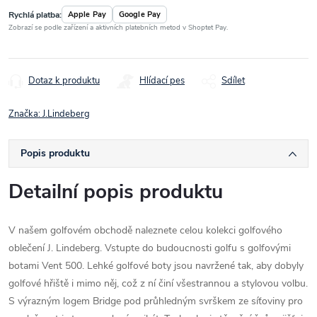
Rychlá platba:
Apple Pay
Google Pay
Zobrazí se podle zařízení a aktivních platebních metod v Shoptet Pay.
Dotaz k produktu
Hlídací pes
Sdílet
Značka:
J.Lindeberg
Popis produktu
Detailní popis produktu
V našem golfovém obchodě naleznete celou kolekci golfového
oblečení J. Lindeberg. Vstupte do budoucnosti golfu s golfovými
botami Vent 500. Lehké golfové boty jsou navržené tak, aby dobyly
golfové hřiště i mimo něj, což z ní činí všestrannou a stylovou volbu.
S výrazným logem Bridge pod průhledným svrškem ze síťoviny pro