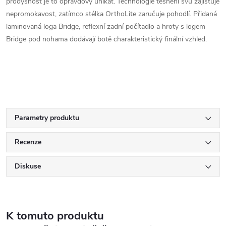
prodyšnost je to opravdový unikát. Technologie těsnění švů zajišťuje
nepromokavost, zatímco stélka OrthoLite zaručuje pohodlí. Přidaná
laminovaná loga Bridge, reflexní zadní počítadlo a hroty s logem
Bridge pod nohama dodávají botě charakteristický finální vzhled.
Parametry produktu
Recenze
Diskuse
K tomuto produktu