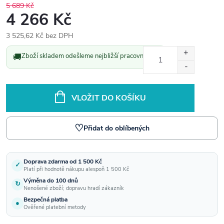
5 689 Kč
4 266 Kč
3 525,62 Kč bez DPH
Měrná
🚚
Zboží skladem odešleme nejbližší pracovní den.
cena:
VLOŽIT DO KOŠÍKU
♡
Přidat do oblíbených
Doprava zdarma od 1 500 Kč
✓
Platí při hodnotě nákupu alespoň 1 500 Kč
Výměna do 100 dnů
↻
Nenošené zboží; dopravu hradí zákazník
Bezpečná platba
●
Ověřené platební metody