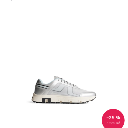
–25 %
5 689 Kč