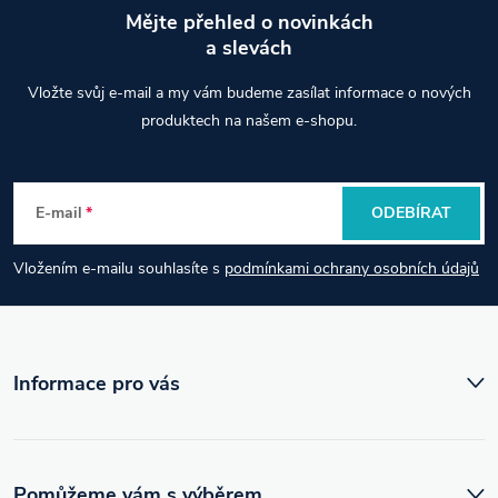
Mějte přehled o novinkách
a slevách
Z
Vložte svůj e-mail a my vám budeme zasílat informace o nových
á
produktech na našem e-shopu.
p
E-mail
ODEBÍRAT
a
Vložením e-mailu souhlasíte s
podmínkami ochrany osobních údajů
t
í
Informace pro vás
Pomůžeme vám s výběrem