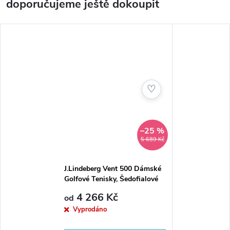
doporučujeme ještě dokoupit
♡
–25 %
5 689 Kč
J.Lindeberg Vent 500 Dámské
Golfové Tenisky, Šedofialové
4 266 Kč
od
Vyprodáno