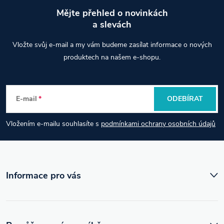
Mějte přehled o novinkách
a slevách
Z
Vložte svůj e-mail a my vám budeme zasílat informace o nových
á
produktech na našem e-shopu.
p
E-mail
ODEBÍRAT
a
Vložením e-mailu souhlasíte s
podmínkami ochrany osobních údajů
t
í
Informace pro vás