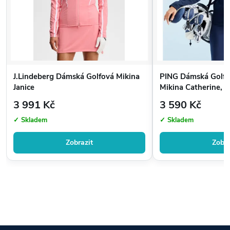
J.Lindeberg Dámská Golfová Mikina
PING Dámská Golfo
Janice
Mikina Catherine, 
3 991 Kč
3 590 Kč
✓ Skladem
✓ Skladem
Zobrazit
Zobra