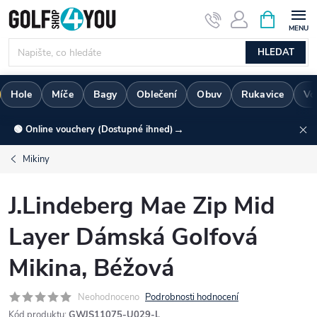
Přejít
NÁKUPNÍ
KOŠÍK
na
obsah
HLEDAT
Hole
Míče
Bagy
Oblečení
Obuv
Rukavice
Vo
→
🟢 Online vouchery (Dostupné ihned)
Mikiny
J.Lindeberg Mae Zip Mid
Layer Dámská Golfová
Mikina, Béžová
Neohodnoceno
Podrobnosti hodnocení
Kód produktu:
GWJS11075-U029-L