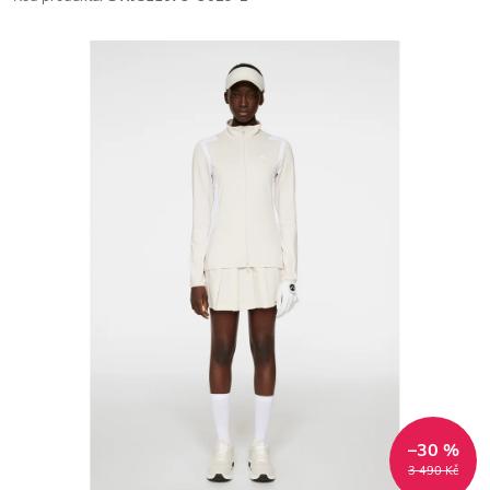
–30 %
3 490 Kč