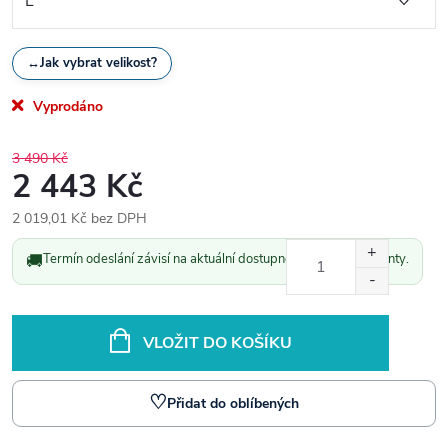
↔
Jak vybrat velikost?
Vyprodáno
3 490 Kč
2 443 Kč
2 019,01 Kč bez DPH
Měrná
🚚
Termín odeslání závisí na aktuální dostupnosti vybrané varianty.
cena:
VLOŽIT DO KOŠÍKU
♡
Přidat do oblíbených