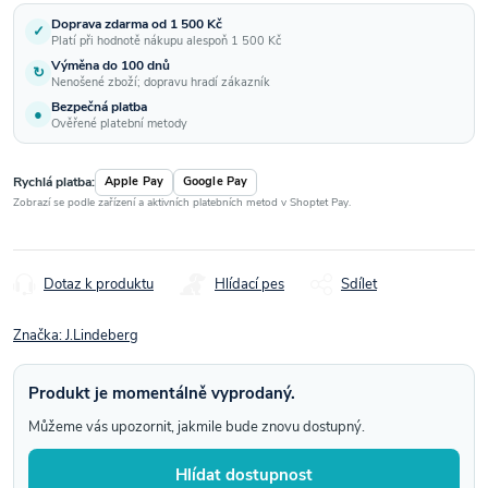
Doprava zdarma od 1 500 Kč
✓
Platí při hodnotě nákupu alespoň 1 500 Kč
Výměna do 100 dnů
↻
Nenošené zboží; dopravu hradí zákazník
Bezpečná platba
●
Ověřené platební metody
Rychlá platba:
Apple Pay
Google Pay
Zobrazí se podle zařízení a aktivních platebních metod v Shoptet Pay.
Dotaz k produktu
Hlídací pes
Sdílet
Značka:
J.Lindeberg
Produkt je momentálně vyprodaný.
Můžeme vás upozornit, jakmile bude znovu dostupný.
Hlídat dostupnost