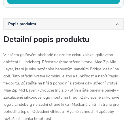
Popis produktu
Detailní popis produktu
V našem golfovém obchodě naleznete celou kolekci golfového
oblečení J. Lindeberg. Představujeme střední vrstvu Mae Zip Mid
Layer, která je díky sezónním barevným panelům Bridge ideální na
golf. Tato střední vrstva kombinuje styl a funkčnost a nabízí teplo i
flexibilitu. Zůstaňte na hřišti pohodlní a styloví díky střední vrstvě
Mae Zip Mid Layer. -Dvoucestný zip -Střih a šité barevné panely -
Zakulacené silikonové logo mostu na hrudi -Zakulacené silikonové
logo J.Lindeberg na zadní straně krku -Mačkaná vnitřní strana pro
pohodlí a teplo -Odvádění vlhkosti -Rychlé schnutí -4 způsoby
roztažení -Lehká hmotnost