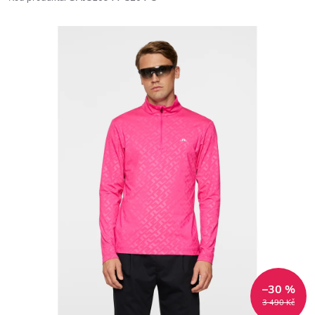
–30 %
3 490 Kč