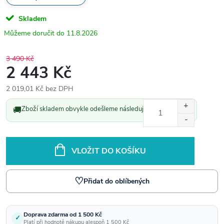
Skladem
11.8.2026
3 490 Kč
2 443 Kč
2 019,01 Kč bez DPH
Měrná
🚚
Zboží skladem obvykle odešleme následující pracovní den.
cena:
VLOŽIT DO KOŠÍKU
♡
Přidat do oblíbených
Doprava zdarma od 1 500 Kč
✓
Platí při hodnotě nákupu alespoň 1 500 Kč