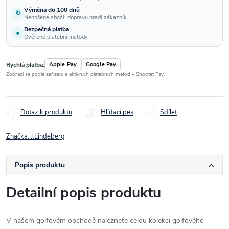
Výměna do 100 dnů
↻
Nenošené zboží; dopravu hradí zákazník
Bezpečná platba
●
Ověřené platební metody
Rychlá platba:
Apple Pay
Google Pay
Zobrazí se podle zařízení a aktivních platebních metod v Shoptet Pay.
Dotaz k produktu
Hlídací pes
Sdílet
Značka:
J.Lindeberg
Popis produktu
Detailní popis produktu
V našem golfovém obchodě naleznete celou kolekci golfového