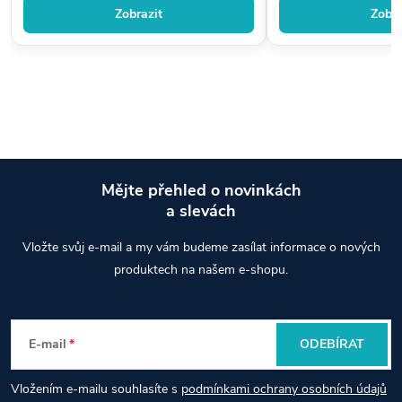
Zobrazit
Zobra
Mějte přehled o novinkách
a slevách
Z
Vložte svůj e-mail a my vám budeme zasílat informace o nových
á
produktech na našem e-shopu.
p
E-mail
ODEBÍRAT
a
Vložením e-mailu souhlasíte s
podmínkami ochrany osobních údajů