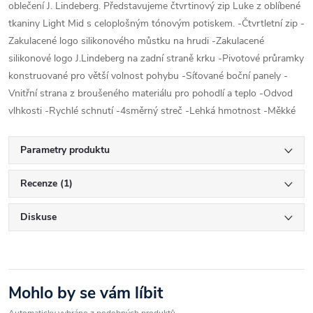
oblečení J. Lindeberg. Představujeme čtvrtinový zip Luke z oblíbené
tkaniny Light Mid s celoplošným tónovým potiskem. -Čtvrtletní zip -
Zakulacené logo silikonového můstku na hrudi -Zakulacené
silikonové logo J.Lindeberg na zadní straně krku -Pivotové průramky
konstruované pro větší volnost pohybu -Síťované boční panely -
Vnitřní strana z broušeného materiálu pro pohodlí a teplo -Odvod
vlhkosti -Rychlé schnutí -4směrný streč -Lehká hmotnost -Měkké
Parametry produktu
Recenze (1)
Diskuse
Mohlo by se vám líbit