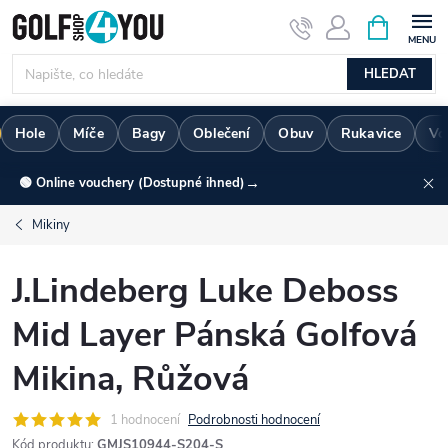
Přejít
NÁKUPNÍ
KOŠÍK
na
obsah
HLEDAT
Hole
Míče
Bagy
Oblečení
Obuv
Rukavice
Vo
→
🟢 Online vouchery (Dostupné ihned)
Mikiny
J.Lindeberg Luke Deboss
Mid Layer Pánská Golfová
Mikina, Růžová
1 hodnocení
Podrobnosti hodnocení
Kód produktu:
GMJS10944-S204-S