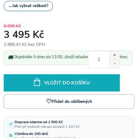
↔
Jak vybrat velikost?
6 690 Kč
3 495 Kč
2 888,43 Kč bez DPH
Měrná
🚚
Objednáte-li dnes do 13:00, zboží skladem odešleme ještě dnes.
cena:
VLOŽIT DO KOŠÍKU
♡
Přidat do oblíbených
Doprava zdarma od 1 500 Kč
✓
Platí při hodnotě nákupu alespoň 1 500 Kč
Výměna do 100 dnů
↻