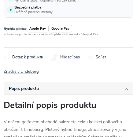
Nenošené zboží; dopravu hradí zákazník
Bezpečná platba
●
Ověřené platební metody
Rychlá platba:
Apple Pay
Google Pay
Zobrazí se podle zařízení a aktivních platebních metod v Shoptet Pay.
Dotaz k produktu
Hlídací pes
Sdílet
Značka:
J.Lindeberg
Popis produktu
Detailní popis produktu
V našem golfovém obchodě naleznete celou kolekci golfového
oblečení J. Lindeberg. Pletený hybrid Bridge, aktualizovaný v jeho