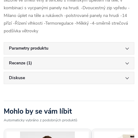
sezóně ve směsi vlny a tencelu s milánským úpletem na těle, v
kombinaci s vycpanými panely na hrudi. -Dvoucestný zip vpředu -
Milano úplet na těle a rukávech -polstrované panely na hrudi -14
přízí -Řízení vlhkosti -Termoregulace -Měkký -4-směrně strečová
podšívka větrovky
Parametry produktu
Recenze (1)
Diskuse
Mohlo by se vám líbit
Automaticky vybráno z podobných produktů