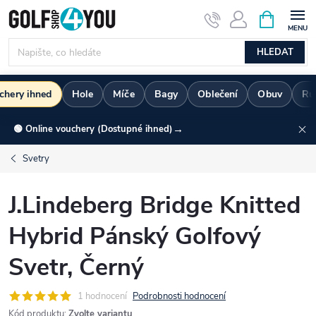
Přejít
NÁKUPNÍ
KOŠÍK
na
obsah
HLEDAT
chery ihned
Hole
Míče
Bagy
Oblečení
Obuv
Ru
→
🟢 Online vouchery (Dostupné ihned)
Svetry
J.Lindeberg Bridge Knitted
Hybrid Pánský Golfový
Svetr, Černý
1 hodnocení
Podrobnosti hodnocení
Kód produktu:
Zvolte variantu