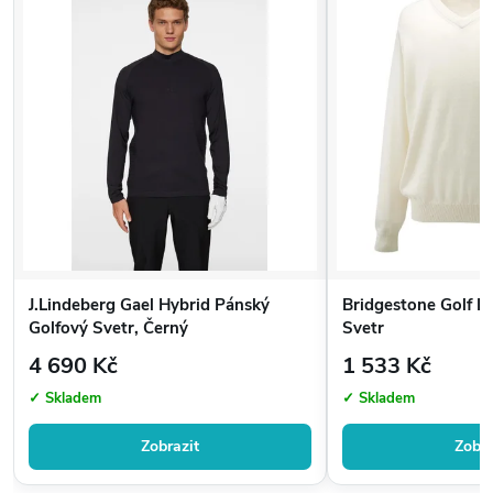
J.Lindeberg Gael Hybrid Pánský
Bridgestone Golf P
Golfový Svetr, Černý
Svetr
4 690 Kč
1 533 Kč
✓ Skladem
✓ Skladem
Zobrazit
Zobra