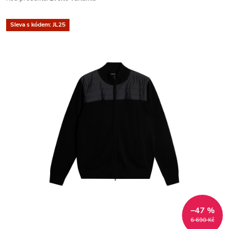
Sleva s kódem: JL25
–47 %
6 690 Kč