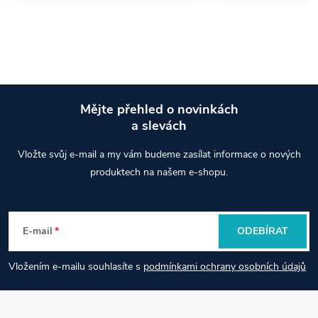
Mějte přehled o novinkách
a slevách
Z
Vložte svůj e-mail a my vám budeme zasílat informace o nových
á
produktech na našem e-shopu.
p
E-mail
ODEBÍRAT
a
Vložením e-mailu souhlasíte s
podmínkami ochrany osobních údajů
t