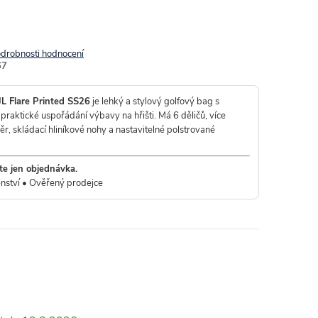
drobnosti hodnocení
67
JL Flare Printed SS26
je lehký a stylový golfový bag s
raktické uspořádání výbavy na hřišti. Má 6 děličů, více
, skládací hliníkové nohy a nastavitelné polstrované
te jen objednávka.
nství • Ověřený prodejce