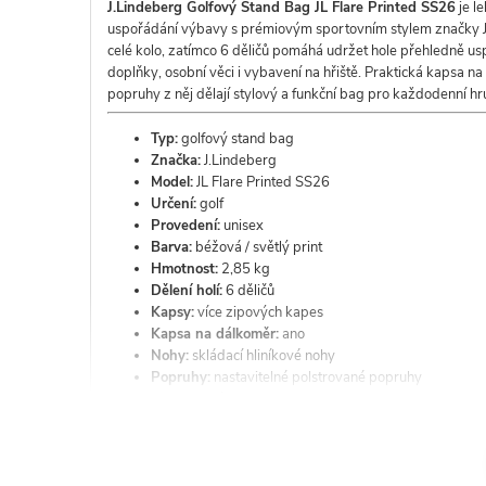
J.Lindeberg Golfový Stand Bag JL Flare Printed SS26
je le
uspořádání výbavy s prémiovým sportovním stylem značky J.
celé kolo, zatímco 6 děličů pomáhá udržet hole přehledně us
doplňky, osobní věci i vybavení na hřiště. Praktická kapsa na
popruhy z něj dělají stylový a funkční bag pro každodenní hr
Typ:
golfový stand bag
Značka:
J.Lindeberg
Model:
JL Flare Printed SS26
Určení:
golf
Provedení:
unisex
Barva:
béžová / světlý print
Hmotnost:
2,85 kg
Dělení holí:
6 děličů
Kapsy:
více zipových kapes
Kapsa na dálkoměr:
ano
Nohy:
skládací hliníkové nohy
Popruhy:
nastavitelné polstrované popruhy
Logo:
lesklé J.Lindeberg a Bridge logo
Složení materiálu:
90 % polyester