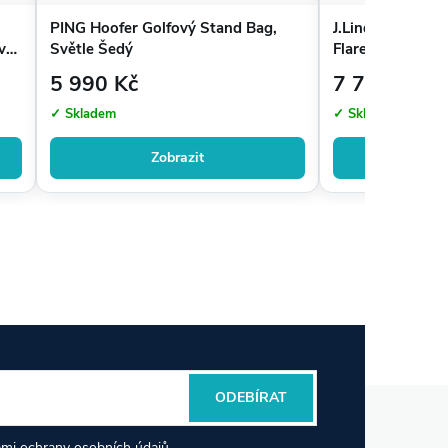
PING Hoofer Golfový Stand Bag,
J.Lindeberg JL 
vý
Světle Šedý
Flare
5 990 Kč
7 790 Kč
✓ Skladem
✓ Skladem
Zobrazit
Zo
ODEBÍRAT
mi ochrany osobních údajů