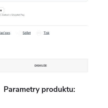
ay
ch metod v Shoptet Pay.
dací pes
Sdílet
Tisk
DISKUZE
Parametry produktu: