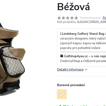
Béžová
Neohodnoceno
Po
Kód produktu:
JLGUAC15920_A0
J.Lindeberg Golfový Stand Bag 
výrazným designem, který nabízí p
zipových kapes, kapsu na dálkoměr
popruhy pro pohodlné nošení.
🛍️ Golfshop4you.cz – u nás nejs
Osobní přístup • Odborné porade
Detailní informace
Barevné provedení