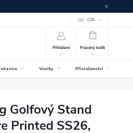
CZK
NÁKUPNÍ
KOŠÍK
Prázdný košík
Přihlášení
Rukavice
Vozíky
Příslušenství
Ser
rg Golfový Stand
re Printed SS26,