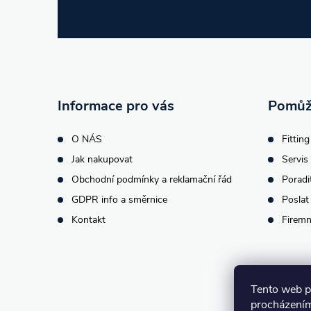
á
p
a
t
Informace pro vás
Pomůž
í
O NÁS
Fitting
Jak nakupovat
Servis 
Obchodní podmínky a reklamační řád
Poradi
GDPR info a směrnice
Poslat
Kontakt
Firemn
Tento web p
procházením