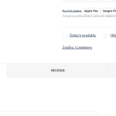
Rychlá platba:
Apple Pay
Google P
Zobrazí se podle zařízení a aktivních platební
Dotaz k produktu
Hlí
Značka:
J.Lindeberg
RECENZE