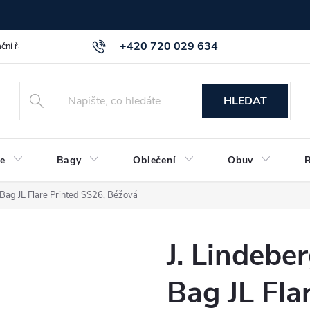
+420 720 029 634
ční řád
GDPR info a směrnice
Kontakt
HLEDAT
e
Bagy
Oblečení
Obuv
 Bag JL Flare Printed SS26, Béžová
J. Lindebe
Bag JL Fla