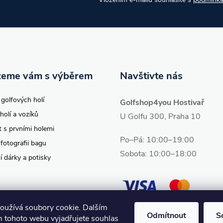
eme vám s výběrem
Navštivte nás
 golfových holí
Golfshop4you Hostivař
holí a vozíků
U Golfu 300, Praha 10
t s prvními holemi
Po–Pá: 10:00–19:00
 fotografii bagu
Sobota: 10:00–18:00
í dárky a potisky
oužívá soubory cookie. Dalším
Odmítnout
S
 tohoto webu vyjadřujete souhlas