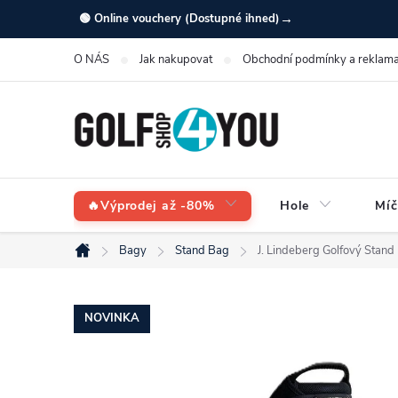
Přejít
→
🟢 Online vouchery (Dostupné ihned)
na
O NÁS
Jak nakupovat
Obchodní podmínky a reklama
obsah
🔥Výprodej až -80%
Hole
Míč
Bagy
Stand Bag
J. Lindeberg Golfový Stand
Domů
NOVINKA