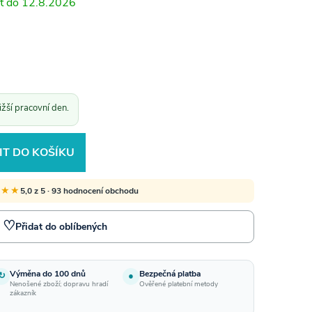
12.8.2026
žší pracovní den.
IT DO KOŠÍKU
★★★
5,0 z 5 · 93 hodnocení obchodu
♡
Přidat do oblíbených
Výměna do 100 dnů
Bezpečná platba
↻
●
Nenošené zboží; dopravu hradí
Ověřené platební metody
zákazník