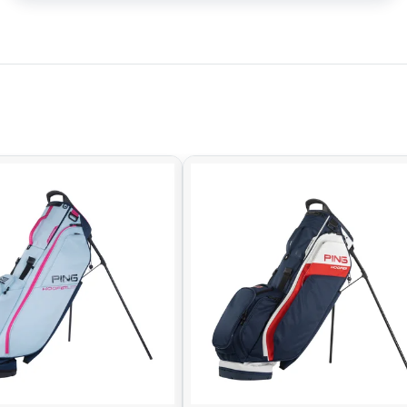
jí lehký stand bag s dostatkem prostoru, moderním vzhledem a
o prostoru? JL Flare Printed je přesně ten typ bagu, který
634
–
u nás nejste jen objednávka.