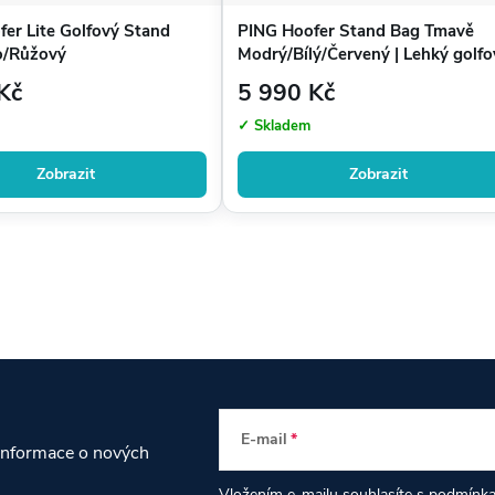
er Lite Golfový Stand
PING Hoofer Stand Bag Tmavě
o/Růžový
Modrý/Bílý/Červený | Lehký golfo
bag
Kč
5 990 Kč
✓ Skladem
Zobrazit
Zobrazit
tějí mít výbavu přehledně uspořádanou a stylově připravenou
E-mail
 informace o nových
Vložením e-mailu souhlasíte s
podmínka