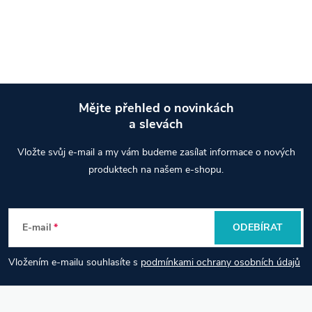
Mějte přehled o novinkách
a slevách
Z
Vložte svůj e-mail a my vám budeme zasílat informace o nových
á
produktech na našem e-shopu.
p
E-mail
ODEBÍRAT
a
Vložením e-mailu souhlasíte s
podmínkami ochrany osobních údajů
t