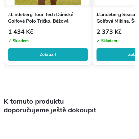
J.Lindeberg Tour Tech Dámské
J.Lindeberg Season
Golfové Polo Tričko, Béžová
Golfová Mikina, Šed
1 434 Kč
2 373 Kč
✓ Skladem
✓ Skladem
Zobrazit
Zobra
K tomuto produktu
doporučujeme ještě dokoupit