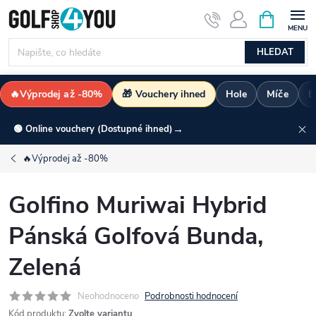
Přejít
NÁKUPNÍ
KOŠÍK
na
obsah
HLEDAT
🔥Výprodej až -80%
🎁 Vouchery ihned
Hole
Míče
B
→
🟢 Online vouchery (Dostupné ihned)
🔥Výprodej až -80%
Golfino Muriwai Hybrid
Pánská Golfová Bunda,
Zelená
Neohodnoceno
Podrobnosti hodnocení
Kód produktu:
Zvolte variantu