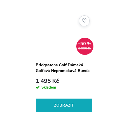
♡
–50 %
2 990 Kč
Bridgestone Golf Dámská
Golfová Nepromokavá Bunda
80G51
1 495 Kč
Skladem
ZOBRAZIT