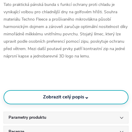
Tato praktická pánská bunda s funkcí ochrany proti chladu je
vynikající volbou pro chladnější dny na golfovém hřišti. Souhra
materiálu Techno Fleece a prošívaného mikrovlákna působí
harmonickým dojmem a zároveň zaručuje optimální nositelnost díky
mimořádně měkkému vnitřnímu povrchu. Stojatý límec, který lze
upravit podle osobních preferencí pomocí zipu, poskytuje ochranu
před větrem. Mezi další poutavé prvky patří kontrastní zip na jedné
náprsní kapse a jednobarevné 3D logo na lemu.
Hlavní vlastnosti
:
⌄
Zobrazit celý popis
Materiál
: 100 % polyester – zajišťuje lehkost, odolnost proti
větru a dobré izolační vlastnosti.
Hybridní konstrukce
: Kombinace tepelně izolačních zón a
Parametry produktu
elastických panelů pro maximální pohyblivost a komfort
během hry.
Recenze