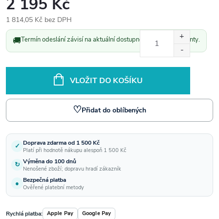
2 195 Kč
1 814,05 Kč bez DPH
Měrná
🚚
Termín odeslání závisí na aktuální dostupnosti vybrané varianty.
cena:
VLOŽIT DO KOŠÍKU
♡
Přidat do oblíbených
Doprava zdarma od 1 500 Kč
✓
Platí při hodnotě nákupu alespoň 1 500 Kč
Výměna do 100 dnů
↻
Nenošené zboží; dopravu hradí zákazník
Bezpečná platba
●
Ověřené platební metody
Rychlá platba:
Apple Pay
Google Pay