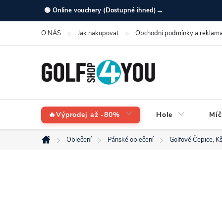
Přejít
→
🟢 Online vouchery (Dostupné ihned)
na
O NÁS
Jak nakupovat
Obchodní podmínky a reklama
obsah
🔥Výprodej až -80%
Hole
Míč
Oblečení
Pánské oblečení
Golfové Čepice, Kš
Domů