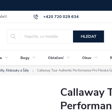
+420 720 029 634
ční řád
GDPR info a směrnice
Kontakt
HLEDAT
e
Bagy
Oblečení
Obuv
ilty, Klobouky a Šály
Callaway Tour Authentic Performance Pro Pánská G
Callaway 
Performan