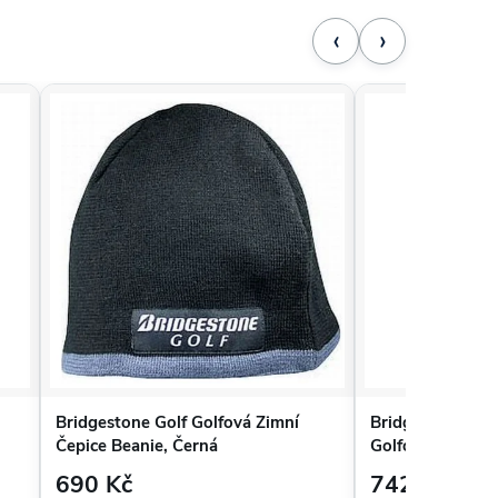
‹
›
Bridgestone Golf Golfová Zimní
Bridgestone Gol
Čepice Beanie, Černá
Golfová Čepice 
690 Kč
742 Kč