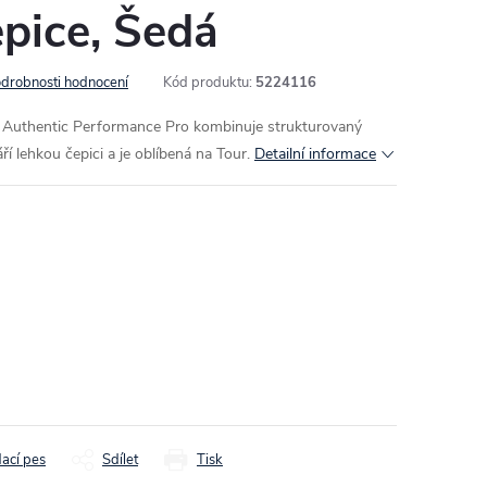
pice, Šedá
drobnosti hodnocení
Kód produktu:
5224116
 Authentic Performance Pro kombinuje strukturovaný
áří lehkou čepici a je oblíbená na Tour.
Detailní informace
dací pes
Sdílet
Tisk