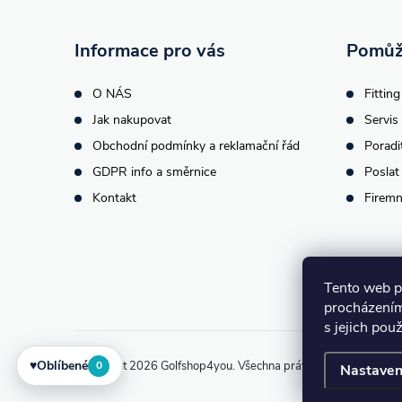
a
t
Informace pro vás
Pomůž
í
O NÁS
Fitting
Jak nakupovat
Servis 
Obchodní podmínky a reklamační řád
Poradi
GDPR info a směrnice
Poslat
Kontakt
Firemn
Tento web p
procházením
s jejich pou
♥
Oblíbené
Copyright 2026
Golfshop4you
. Všechna práva vyhrazena.
Upra
0
Nastaven