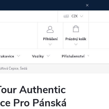
CZK
NÁKUPNÍ
KOŠÍK
Prázdný košík
Přihlášení
Rukavice
Vozíky
Příslušenství
Ser
olfová Čepice, Šedá
Tour Authentic
ce Pro Pánská