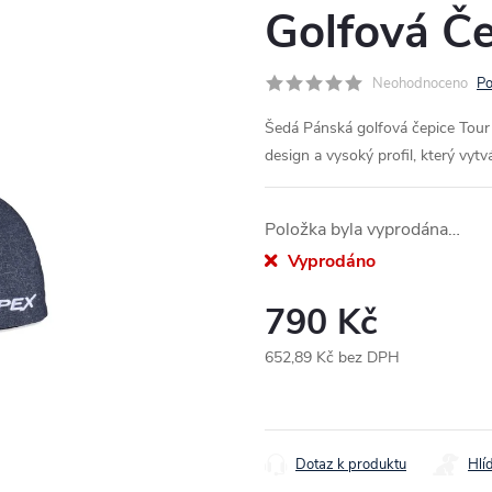
Golfová Če
Neohodnoceno
Po
Šedá Pánská golfová čepice Tour
design a vysoký profil, který vytv
Položka byla vyprodána…
Vyprodáno
790 Kč
652,89 Kč bez DPH
Měrná
cena:
Dotaz k produktu
Hlí