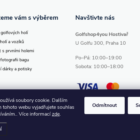
eme vám s výběrem
Navštivte nás
 golfových holí
Golfshop4you Hostivař
holí a vozíků
U Golfu 300, Praha 10
t s prvními holemi
Po–Pá: 10:00–19:00
 fotografii bagu
Sobota: 10:00–18:00
í dárky a potisky
oužívá soubory cookie. Dalším
Odmítnout
S
 tohoto webu vyjadřujete souhlas
žíváním.. Více informací
zde
.
vit nastavení cookies
í