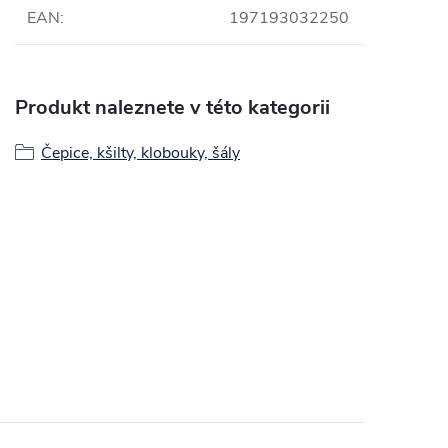
EAN
:
197193032250
Produkt naleznete v této kategorii
Čepice, kšilty, klobouky, šály