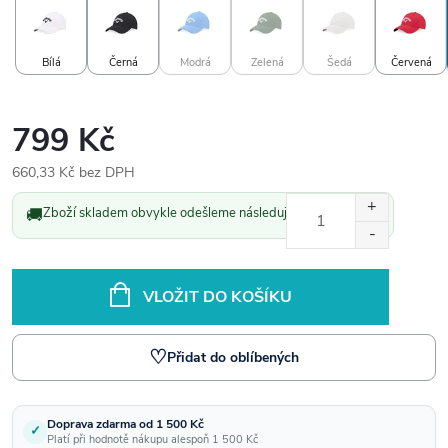
Bílá
Černá
Modrá
Zelená
Šedá
Červená
799 Kč
660,33 Kč bez DPH
Měrná
🚚
Zboží skladem obvykle odešleme následující pracovní den.
cena:
VLOŽIT DO KOŠÍKU
♡
Přidat do oblíbených
Doprava zdarma od 1 500 Kč
✓
Platí při hodnotě nákupu alespoň 1 500 Kč