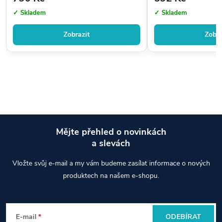
✓ Skladem
✓ Skladem
Zobrazit
Zobra
Mějte přehled o novinkách
a slevách
Z
Vložte svůj e-mail a my vám budeme zasílat informace o nových
á
produktech na našem e-shopu.
p
E-mail
ODEBÍRAT