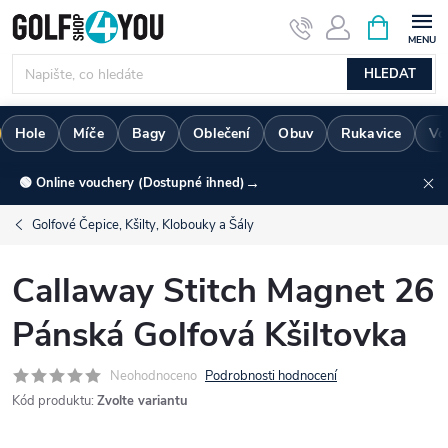
Přejít
NÁKUPNÍ
KOŠÍK
na
obsah
HLEDAT
Hole
Míče
Bagy
Oblečení
Obuv
Rukavice
Vo
→
🟢 Online vouchery (Dostupné ihned)
Golfové Čepice, Kšilty, Klobouky a Šály
Callaway Stitch Magnet 26
Pánská Golfová Kšiltovka
Neohodnoceno
Podrobnosti hodnocení
Kód produktu:
Zvolte variantu