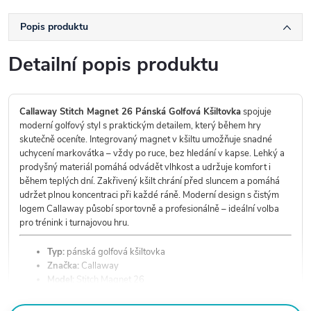
Popis produktu
Detailní popis produktu
Callaway Stitch Magnet 26 Pánská Golfová Kšiltovka
spojuje
moderní golfový styl s praktickým detailem, který během hry
skutečně oceníte. Integrovaný magnet v kšiltu umožňuje snadné
uchycení markovátka – vždy po ruce, bez hledání v kapse. Lehký a
prodyšný materiál pomáhá odvádět vlhkost a udržuje komfort i
během teplých dní. Zakřivený kšilt chrání před sluncem a pomáhá
udržet plnou koncentraci při každé ráně. Moderní design s čistým
logem Callaway působí sportovně a profesionálně – ideální volba
pro trénink i turnajovou hru.
Typ:
pánská golfová kšiltovka
Značka:
Callaway
Model:
Stitch Magnet 26
Speciální prvek:
integrovaný magnet na markovátko
Střih:
klasický, strukturovaný