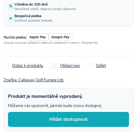
Výměna do 100 dnů
↻
Nenošené zboží; dopravu hradí zákazník
Bezpečná platba
●
Ověřené platební metody
Rychlá platba:
Apple Pay
Google Pay
Zobrazí se podle zařízení a aktivních platebních metod v Shoptet Pay.
Dotaz k produktu
Hlídací pes
Sdílet
Značka:
Callaway Golf Europe Ltd.
Produkt je momentálně vyprodaný.
Můžeme vás upozornit, jakmile bude znovu dostupný.
Hlídat dostupnost