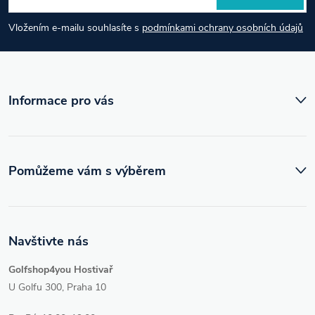
a
Vložením e-mailu souhlasíte s
podmínkami ochrany osobních údajů
t
í
Informace pro vás
Pomůžeme vám s výběrem
Navštivte nás
Golfshop4you Hostivař
U Golfu 300, Praha 10