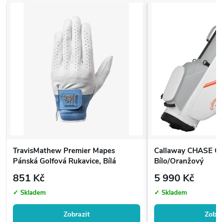
TravisMathew Premier Mapes
Callaway CHASE Go
Pánská Golfová Rukavice, Bílá
Bílo/Oranžový
851 Kč
5 990 Kč
✓ Skladem
✓ Skladem
Zobrazit
Zobra