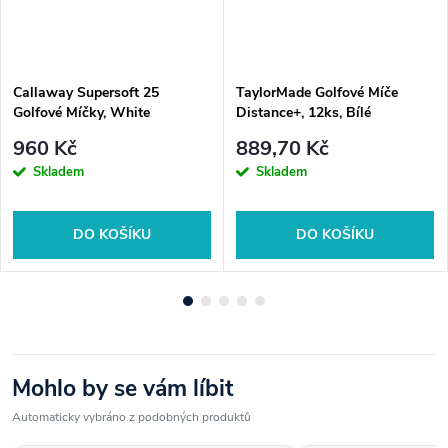
Výborný poměr cena/výkon
Jednoduchá hratelnost
bez složitostí
Callaway Supersoft 25
TaylorMade Golfové Míče
Jak fungují při hře:
Golfové Míčky, White
Distance+, 12ks, Bílé
Warbird je zaměřený na jednu věc – dostat míček co nejdál.
✔️ driver = maximální vzdálenost
960 Kč
889,70 Kč
✔️ železa = vyšší trajektorie
Skladem
Skladem
✔️ green = méně spinu, více jednoduchosti
🛍️ Nakupujte s jistotou u Golfshop4you.cz
DO KOŠÍKU
DO KOŠÍKU
• Rychlé doručení a výměna zboží
• Osobní přístup a odborné poradenství
• Ověřený specialista na golfové vybavení
Callaway Warbird – když chcete hrát dál, ne složitěji.
Mohlo by se vám líbit
Automaticky vybráno z podobných produktů