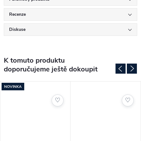
Recenze
Typ:
golfové míčky
Diskuse
Značka:
Callaway
Model:
Warbird 2.0
Počet:
12 ks
Konstrukce:
2vrstvá
K tomuto produktu
Jádro:
velké high-energy core
Povrch:
ionomer
doporučujeme ještě dokoupit
Technologie:
HEX Aerodynamics
Vlastnosti:
vysoká rychlost, dlouhý carry, nízký spin
Let:
vysoký a stabilní
NOVINKA
Vhodné pro:
začátečníky a rekreační hráče
♡
♡
Klíčové výhody:
Maximální vzdálenost
díky velkému jádru
:contentReference[oaicite:1]{index=1}
Stabilní let
díky HEX aerodynamice
:contentReference[oaicite:2]{index=2}
Snadnější odpaly
i při nižší rychlosti švihu