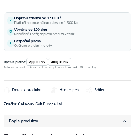
Doprava zdarma od 1 500 Kč
✓
Platí při hodnotě nákupu alespoň 1 500 Kč
Výměna do 100 dnů
↻
Nenošené zboží; dopravu hradí zákazník
Bezpečná platba
●
Ověřené platební metody
Rychlá platba:
Apple Pay
Google Pay
Zobrazí se podle zařízení a aktivních platebních metod v Shoptet Pay.
Dotaz k produktu
Hlídací pes
Sdílet
Značka:
Callaway Golf Europe Ltd.
Popis produktu