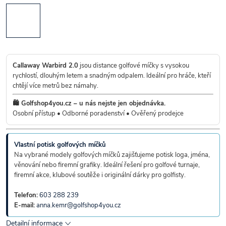
Callaway Warbird 2.0
jsou distance golfové míčky s vysokou
rychlostí, dlouhým letem a snadným odpalem. Ideální pro hráče, kteří
chtějí více metrů bez námahy.
🛍️ Golfshop4you.cz – u nás nejste jen objednávka.
Osobní přístup • Odborné poradenství • Ověřený prodejce
Vlastní potisk golfových míčků
Na vybrané modely golfových míčků zajišťujeme potisk loga, jména,
věnování nebo firemní grafiky. Ideální řešení pro golfové turnaje,
firemní akce, klubové soutěže i originální dárky pro golfisty.
Telefon:
603 288 239
E-mail:
anna.kemr@golfshop4you.cz
Detailní informace