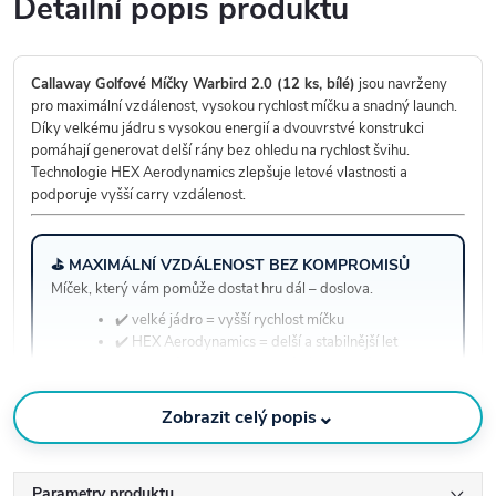
Detailní popis produktu
Callaway Golfové Míčky Warbird 2.0 (12 ks, bílé)
jsou navrženy
pro maximální vzdálenost, vysokou rychlost míčku a snadný launch.
Díky velkému jádru s vysokou energií a dvouvrstvé konstrukci
pomáhají generovat delší rány bez ohledu na rychlost švihu.
Technologie HEX Aerodynamics zlepšuje letové vlastnosti a
podporuje vyšší carry vzdálenost.
⛳ MAXIMÁLNÍ VZDÁLENOST BEZ KOMPROMISŮ
Míček, který vám pomůže dostat hru dál – doslova.
✔️ velké jádro = vyšší rychlost míčku
✔️ HEX Aerodynamics = delší a stabilnější let
✔️ 2vrstvá konstrukce = ideální pro vzdálenost
Zeptat se
⌄
Zobrazit celý popis
Nevíte si rady? Zavolejte nám na
603 288 239
– u nás nejste
jen objednávka.
Parametry produktu