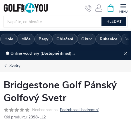
Přejít
NÁKUPNÍ
KOŠÍK
na
obsah
HLEDAT
Hole
Míče
Bagy
Oblečení
Obuv
Rukavice
Vo
→
🟢 Online vouchery (Dostupné ihned)
Svetry
Bridgestone Golf Pánský
Golfový Svetr
Neohodnoceno
Podrobnosti hodnocení
Kód produktu:
2398-LL2