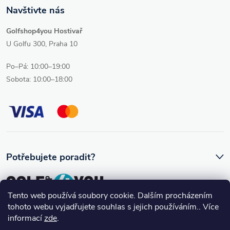
Navštivte nás
Golfshop4you Hostivař
U Golfu 300, Praha 10
Po–Pá: 10:00–19:00
Sobota: 10:00–18:00
Potřebujete poradit?
Tento web používá soubory cookie. Dalším procházením
tohoto webu vyjadřujete souhlas s jejich používáním.. Více
Ozve se vám skutečný člověk, který golfovému vybavení rozumí.
informací
zde
.