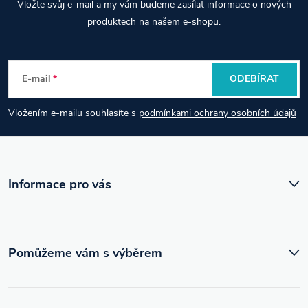
Vložte svůj e-mail a my vám budeme zasílat informace o nových
á
produktech na našem e-shopu.
p
E-mail
ODEBÍRAT
a
Vložením e-mailu souhlasíte s
podmínkami ochrany osobních údajů
t
í
Informace pro vás
Pomůžeme vám s výběrem