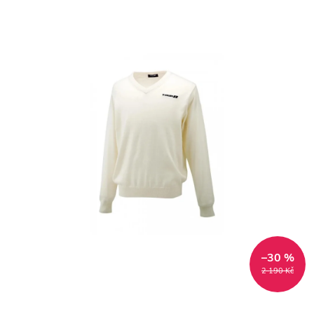
–30 %
2 190 Kč