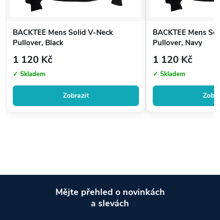
BACKTEE Mens Solid V-Neck
BACKTEE Mens Sol
Pullover, Black
Pullover, Navy
1 120 Kč
1 120 Kč
✓ Skladem
✓ Skladem
Zobrazit
Zobra
Mějte přehled o novinkách
a slevách
Z